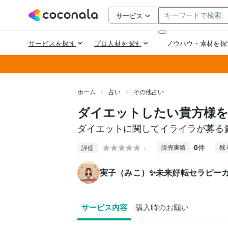
ホーム
占い
その他占い
ダイエットしたい貴方様
ダイエットに関してイライラが募る
0
件
-
販売実績
残
評価
実子（みこ）✨未来好転セラピー
サービス内容
購入時のお願い