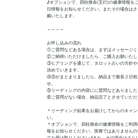
♪オプションで、四柱推命(五行)の健康情報を
日情報をお知らせください。またその場合はさ
戴いたします。

～～～～

お申し込みの流れ

①ご質問などある場合は、まずはメッセージく
②ご納得いただけましたら、ご購入お願いたしま
③ヒアリングを通じて、タロット占いの方針や
決めていきます。

④③がまとまりましたら、納品まで最長２日程
せ。

⑤リーディングの内容にに質問などありました
⑥ご質問がない場合、納品完了とさせていただ
＊リーディング結果をお届けしてからのキャン
い。

＊オプションで、四柱推命の健康情報をご利用
報をお知らせください。医療ではありませんの
てお受け取りください♪また、その場合はさら