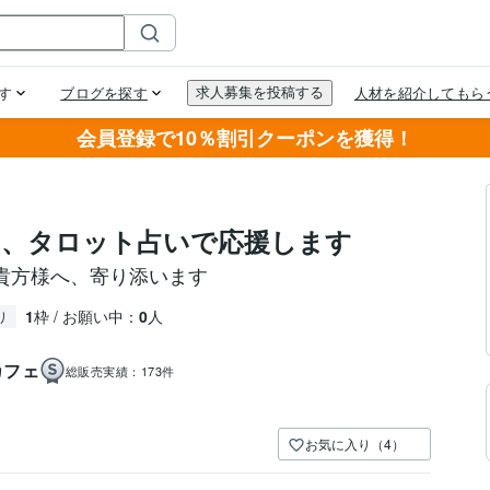
会員登録で10％割引クーポンを獲得！
を、タロット占いで応援します
貴方様へ、寄り添います
1
枠 / お願い中：
0
人
り
カフェ
総販売実績：
173件
お気に入り（4）