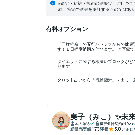
※鑑定・祈祷・施術の結果は、ご自身で
就、特定の結果を保証するものではあ
有料オプション
「四柱推命」の五行バランスからの健康
す！１日程度納期が伸びます。 ＊医療
ダイエットに関する根深いブロックがど
ります。
タロット占いから「行動指針」を出し、
実子（みこ）✨未
本人確認
機密保持契約(NDA)
173
5.0
総販売実績
評価
フォロ