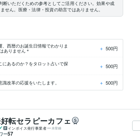
判断いただくための参考としてご活用ください。効果や成
りません。医療・法律・投資の助言ではありません。
運、西暦のお誕生日情報でわかりま
＋
500円
ではありません＊
こにあるのか？をタロット占いで探
＋
500円
＋
500円
意識改革の応援をいたします。
来好転セラピーカフェ
インボイス発行事業者
未登録
57
ワー