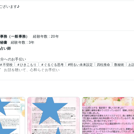
ざいます♪

 事務（一般事務）
経験年数 : 20年
 秘書
経験年数 : 3年
 占い師
気分へのお手伝い
＃不登校
＃ひきこもり
＃ぐるぐる思考
#明るい未来設定
四柱推命
数秘術
お
グ
お話を聴いて、心和らぐお手伝い