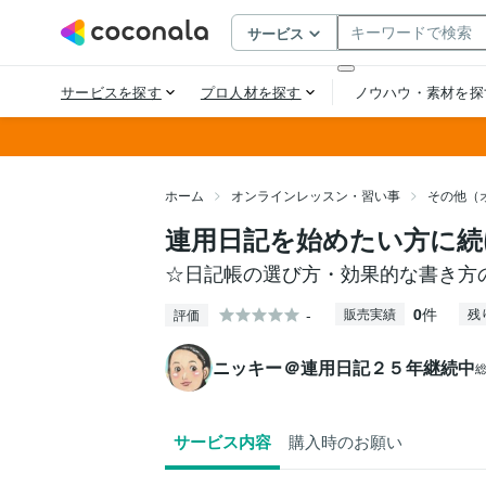
ホーム
オンラインレッスン・習い事
その他（
連用日記を始めたい方に
☆日記帳の選び方・効果的な書き方
0
件
-
販売実績
残
評価
ニッキー＠連用日記２５年継続中
サービス内容
購入時のお願い