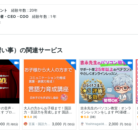
タント
経験年数 : 20年
者・CEO・COO
経験年数 : 1年
年
習い事）の関連サービス
その音声・
大人の方からお子様まで！国語
吉永先生のパソコン教室：オンラ
す プロ認
力・言語力を育成します 国語力
インレッスンをします PC基礎か
録声優さん、
は教わる教科ではなくコミュニケ
らAI・IT資格まで！ ベテランがや
5.0
(4)
5.0
(38)
ーション力により育ちます
さしく教えます
000
3,000
2,000
言葉・国語力育成 日本子どもすばなし協会
Yoshinaga0816
円
/60分
円
/30分
円
/30分