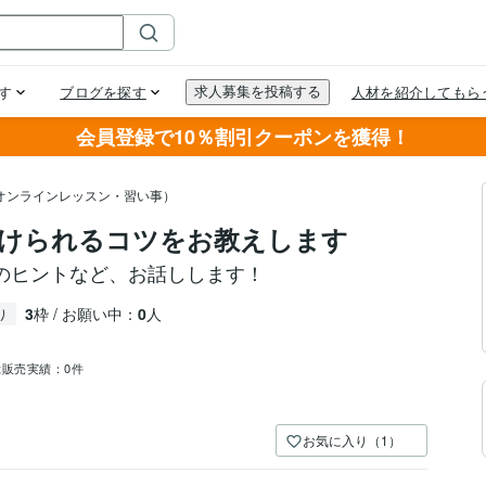
会員登録で10％割引クーポンを獲得！
オンラインレッスン・習い事）
続けられるコツをお教えします
のヒントなど、お話しします！
3
枠 / お願い中：
0
人
り
総販売実績：
0件
お気に入り（1）