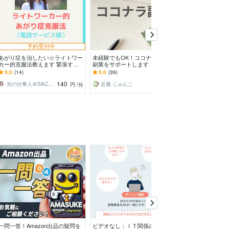
予約受付中
あがり症を治したい☆ライトワー
未経験でもOK！ココナラ内職・
苦手な電話応対
カー的克服法教えます 緊張する
副業をサポートします ココナラ
めのサポートを
震える✨️電話でお悩み聴きます✨️
歴10年超！認定プロが新しいスタ
は例え苦手でも
5.0
(14)
5.0
(39)
4.9
(130)
テキスト提供有
ートを力強く支援！
えることができ
140
5,000
光の仕事人＠SACHIKO
近藤 じゅんこ
xxxいろはxxx
円
/分
円
一問一答！Amazon出品の疑問を
ビデオなし：ＩＴ関係のこと何で
統計学・機械学