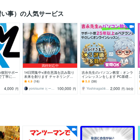
習い事）の人気サービス
満枠対応中
の個別サポー
14日間集中⋆潜在意識を読み取り
吉永先生のパソコン教室：オンラ
で丁寧に理
未来を創ります チャネリング＋
インレッスンをします PC基礎か
ヒーリング完全伴走プレミアム
らAI・IT資格まで！ ベテランがや
4.9
(16)
5.0
(38)
さしく教えます
4,000
100,000
2,000
yorotsume ヒーリングセラピスト
Yoshinaga0816
円
円
円
/30分