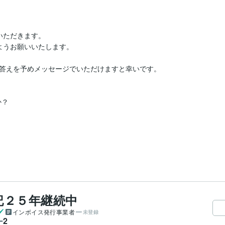
ただきます。

うお願いいたします。

答えを予めメッセージでいただけますと幸いです。

？

記２５年継続中
インボイス発行事業者
未登録
2
ー