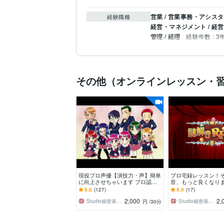
営業 / 営業事務・アシス
経験職種
経営・マネジメント / 経営
管理 / 経理
経験年数 : 3
その他（オンラインレッスン・
現役プロ声優【演技力・声】簡単
プロ宅録レッスン！
に向上させちゃいます プロ認定■
音、もっと良くなりま
初心者も勉強中もウェルカム！趣
定■Vtuberさん、宅
5.0
(127)
5.0
(17)
味や興味も大歓迎！
音声編集者さん！
2,000
2,
Studio秘密基地★プロ声優＆プロ集団
Studio秘密基地★プロ声優＆プロ集団
円
/30分