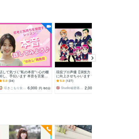
話して気づく"私の本音"✨心の棚
現役プロ声優【演技力・声】簡単
プロの視点でDT
卸し、手伝います 本音を言葉に
に向上させちゃいます プロ認定■
お悩み解決しま
する練習♫ゆるく整える"わたし再
初心者も勉強中もウェルカム！趣
悪さ、機材選び
5.0
(34)
5.0
(127)
5.0
(31)
発見"
味や興味も大歓迎！
で解決に導きま
6,000
2,000
引きこもり女子サクラ✨実績1200件超
Studio秘密基地★プロ声優＆プロ集団
mit229
円
/60分
円
/30分