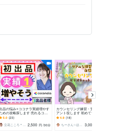
出品の悩み⭐️ココナラ実績増やす
カウンセリング練習・安心クライ
カウンセリング
ための攻略探します 売れるコツ✨
アント役します 初めてでも大丈
ィードバックを
出品者仲間がほしい！ココナラで
夫。不安をほぐして、練習を楽し
リングスキルの
5.0
(23)
4.9
(18)
5.0
(160)
の不安寄り添います
む60分
フィードバック
2,500
3,000
立花こころ＊心やすらぐ時間
ちーさん✨ほっこりの間の人
さっぴ＠心理カウンセラー
円
/30分
円
/60分