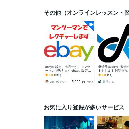
その他（オンラインレッスン・
ebayの設定、出品一からマンツ
継続受講向けに数学
ーマンで教えます ebayの設定か
トをします 対話重視
ら初出品まで責任をもってお手伝
解を深める継続指導
5.0
(312)
5.0
(11)
いいたします
5,000
yuri_ebayの家庭教師
数学ジム
円
/60分
お気に入り登録が多いサービス