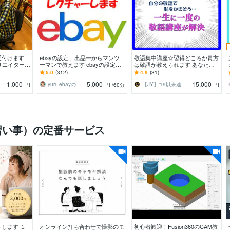
受付けます
ebayの設定、出品一からマンツ
敬語集中講座☆習得どころか貴方
リエイターが
ーマンで教えます ebayの設定か
は敬語が教えられます あなたの
出します
ら初出品まで責任をもってお手伝
敬語元年/就活/敬語/社会人/日本語
5.0
(312)
4.9
(31)
いいたします
教師歴15年
1,000
5,000
15,000
yuri_ebayの家庭教師
【JY】‘19以来連続プラチナランク⭐︎
円
円
/60分
円
習い事）の定番サービス
します １
オンライン打ち合わせで撮影のモ
初心者歓迎！Fusion360のCAM教