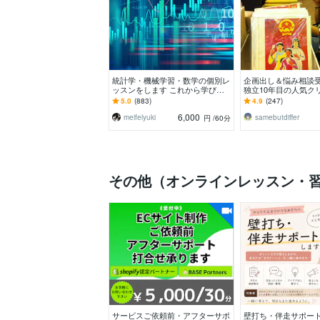
統計学・機械学習・数学の個別レ
企画出し＆悩み相談
ッスンをします これから学びた
独立10年目の人気ク
い人・使いたい人向けにオンライ
代わりにアイデアを
5.0
(883)
4.9
(247)
ンで個別レッスン
6,000
meifelyuki
samebutdiffer
円
/60分
その他（オンラインレッスン・
サービスご依頼前・アフターサポ
壁打ち・伴走サポート