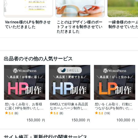
WordPress:5年
Adobe Photoshop:2年
Adobe Illustrator:2年
Canva:2年
Adobe XD:2年
得意分野
Varinos様のLPを制作させ
ことのはデザイン様のポー
一緑舎様のホー
Web制作・HP作成・EC構築
Webサイト制作
Webサイト修正・カスタマ
ていただきました
トフォリオを制作させてい
制作させていた
イズ
ただきました
出品者のその他の人気サービス
想いをくみ取り、お客様
SWELLで好印象＆高品質
想いをくみ取り、行動に
に届くHPを制作いたしま
なホームページ制作しま
つながるLPを制作いたし
す 高品質・好印象なHPを
す 納品後もご自身で更
ます 高品質・好印象。Wo
5.0
(6)
5.0
(8)
5.0
(19)
WordPressで制作いたし
新・編集しやすいホーム
rdPressで伝わるLPを制作
150,000
150,000
100,000
ます
ページを制作します
します
円
円
円
サイト修正・更新代行の関連サービス