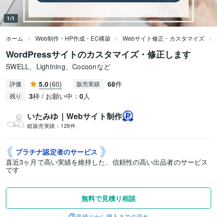
1/1
ホーム
Web制作・HP作成・EC構築
Webサイト修正・カスタマイズ
WordPressサイトのカスタマイズ・修正します
SWELL、Lightning、Cocoonなど
5.0
(60)
68
件
評価
販売実績
3
枠 / お願い中：
0
人
残り
いたみゆ｜Webサイト制作
総販売実績：
129件
プラチナ認定者の
サービス
直近3ヶ月で高い実績を維持した、信頼性の高い出品者のサービス
です
無料で見積り相談
見積りから購入までの流れ