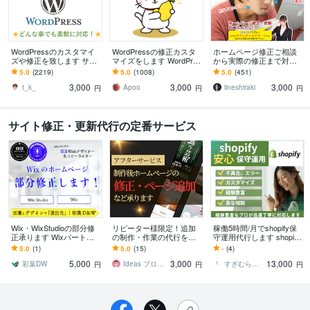
WordPressのカスタマイ
WordPressの修正カスタ
ホームページ修正ご相談
ズや修正を致します サイ
マイズをします WordPres
から実際の修正まで対応
トのカスタマイズ・レイ
sのカスタマイズ・修正お
します もう一人のスタッ
5.0
(2219)
5.0
(1008)
5.0
(451)
アウト変更致します
手伝い！
フとして活用！WordPres
3,000
3,000
3,000
sにも対応！
t_k_
Apoo
iineshiraki
円
円
円
サイト修正・更新代行の定番サービス
Wix・WixStudioの部分修
リピーター様限定！追加
稼働5時間/月でshopify保
正承ります Wixパートナ
の制作・作業の代行を承
守運用代行します shopify
ーがあなたに寄り添い、w
ります 画像や文章の追
についていつでも親身に
5.0
(1)
5.0
(15)
-
(4)
ixのお悩み解決します
加・変更、ページの追
聞ける存在としてどう
5,000
3,000
13,000
加、マニュアル追加など
ぞ！
彩葉DW
Ideas プロ仕様のホームページ作成
すぎむら＠寄り添い対応
円
円
円