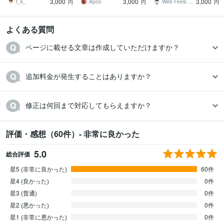
3,000
3,000
3,000
正、画像差し替え
t_k_
Apoo
Web Feels ケイ
円
円
円
よくある質問
ページに載せる文章は作成していただけますか？
追加料金が発生することはありますか？
修正は何回まで対応してもらえますか？
評価・感想（60件）- 非常に良かった
5.0
総合評価
星5 (非常に良かった)
60件
星4 (良かった)
0件
星3 (普通)
0件
星2 (悪かった)
0件
星1 (非常に悪かった)
0件