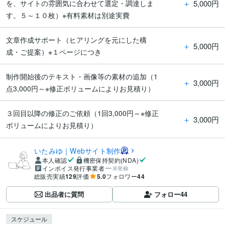
＋
5,000円
を、サイトの雰囲気に合わせて選定・調達しま
す。５～１０枚）※有料素材は別途実費
文章作成サポート（ヒアリングを元にした構
＋
5,000円
成・ご提案）※１ページにつき
制作開始後のテキスト・画像等の素材の追加（1
＋
3,000円
点3,000円～※修正ボリュームによりお見積り）
３回目以降の修正のご依頼（1回3,000円～※修正
＋
3,000円
ボリュームによりお見積り）
いたみゆ｜Webサイト制作
本人確認
機密保持契約(NDA)
インボイス発行事業者
未登録
総販売実績
129
評価
5.0
フォロワー
44
出品者に質問
フォロー
44
スケジュール