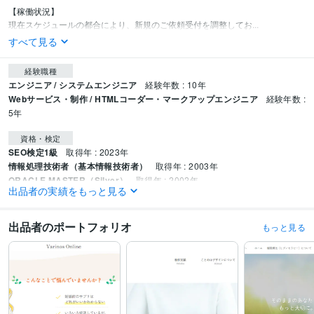
【稼働状況】

現在スケジュールの都合により、新規のご依頼受付を調整してお...
すべて見る
経験職種
エンジニア / システムエンジニア
経験年数 : 10年
Webサービス・制作 / HTMLコーダー・マークアップエンジニア
経験年数 :
5年
資格・検定
SEO検定1級
取得年 : 2023年
情報処理技術者（基本情報技術者）
取得年 : 2003年
ORACLE MASTER（Silver）
取得年 : 2002年
出品者の実績をもっと見る
情報処理技術者（初級システムアドミニストレータ）
取得年 : 2000年
ファイナンシャル・プランナー（AFP）
取得年 : 2015年
出品者のポートフォリオ
もっと見る
プログラミング言語・フレームワーク
C#:10年
C#.NET:10年
CSS:5年
HTML:5年
PHP:3年
PL/SQL:10年
SQL:10年
VB.NET:10年
Visual Basic:10年
ASP.NET:10年
jQuery:3年
Oracle:10年
Windows Server:10年
Microsoft SQL Server:10年
Oracle Database:10年
ビジネス・クリエイティブツール