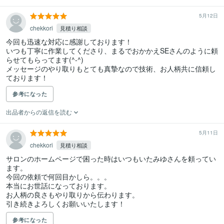
5月12日
chekkori
見積り相談
今回も迅速な対応に感謝しております！

いつも丁寧に作業してくださり、まるでおかかえSEさんのように頼
らせてもらってます(^-^)

メッセージのやり取りもとても真摯なので技術、お人柄共に信頼し
ております！
参考になった
出品者からの返信を読む
5月11日
chekkori
見積り相談
サロンのホームページで困った時はいつもいたみゆさんを頼ってい
ます。

今回の依頼で何回目かしら。。。

本当にお世話になっております。

お人柄の良さもやり取りから伝わります。

引き続きよろしくお願いいたします！
参考になった