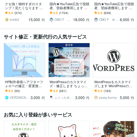
クセ強！独特すぎのスタ
国内★YouTube広告で視聴
国内★YouTube広告で視聴
ンプ！見たくなります 大
者、登録者獲得します 有
者、登録者獲得します 有
手企業様お墨付きクオリ
資格者の広告運用で本物
資格者の広告運用で本物
5.0
(374)
5.0
(1704)
5.0
(639)
ティ！キャラ映え間違い
のチャンネル登録者、視
のチャンネル登録者、視
15,000
18,000
6,000
ナシ！
聴者獲得します
聴者獲得します
fumi02
CMO F ＠ココナラNo1セラー
CMO F ＠ココナラNo1セラー
円
円
円
サイト修正・更新代行の人気サービス
HP制作者様へアフターフ
WordPressのカスタマイ
WordPressをカスタマイ
ォローの修正・変更致し
ズ・修正します ちょっと
ズします WordPressのこ
ます ホームページの修
ここ修正して欲しい！な
とならお任せください
5.0
(55)
5.0
(281)
5.0
(183)
正・変更・追加等にご利
ど。
3,000
3,000
5,000
用ください。
VERONICA（ヴェロニカ）
ふくっち＠Coding（Design）
yossy bunny
円
円
円
お気に入り登録が多いサービス