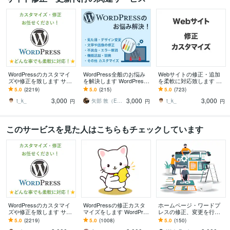
WordPressのカスタマイ
WordPress全般のお悩み
Webサイトの修正・追加
ズや修正を致します サイ
を解決します WordPress
を柔軟に対応致します 静
トのカスタマイズ・レイ
の修正、カスタマイズ、
的サイトや外部プラット
5.0
(2219)
5.0
(215)
5.0
(723)
アウト変更致します
問題解決などお任せ！
フォームなどの修正をお
3,000
3,000
3,000
手伝いします。
t_k_
矢部 敦（Edel Hearts）
t_k_
円
円
円
このサービスを見た人はこちらもチェックしています
WordPressのカスタマイ
WordPressの修正カスタ
ホームページ・ワードプ
ズや修正を致します サイ
マイズをします WordPres
レスの修正、変更を行い
トのカスタマイズ・レイ
sのカスタマイズ・修正お
ます HTML、CSSによる
5.0
(2219)
5.0
(1008)
5.0
(150)
アウト変更致します
手伝い！
デザイン、レイアウト修