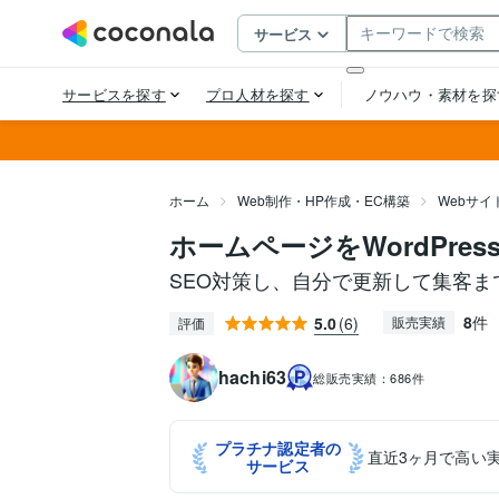
ホーム
Web制作・HP作成・EC構築
Webサ
ホームページをWordPre
SEO対策し、自分で更新して集客
8
件
5.0
(6)
販売実績
評価
hachi63
総販売実績：
686件
プラチナ認定者の
直近3ヶ月で高い
サービス