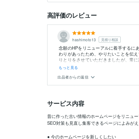
高評価のレビュー
hashimoto13
見積り相談
念願のHPをリニューアルに着手するに
わりがあったため、やりたいことを伝え
りとりをさせていただきましたが、常に
た...
もっと見る
出品者からの返信
サービス内容
昔に作った古い情報のホームページをリニュー
SEO対策も見直し集客できるページによみがえ
● 今のホームページを新しくしたい
