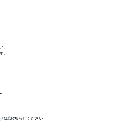
。

。



ればお知らせください
