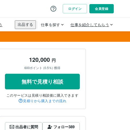
120,000
円
600ポイント (0.5％) 獲得
無料で見積り相談
このサービスは見積り相談後に購入できます
見積りから購入までの流れ
出品者に質問
フォロー
389