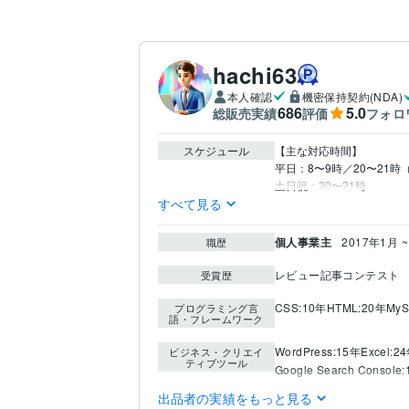
hachi63
本人確認
機密保持契約(NDA)
686
5.0
総販売実績
評価
フォロ
スケジュール
【主な対応時間】

平日：8〜9時／20〜21
すべて見る
個人事業主
2017年1月 
職歴
レビュー記事コンテスト
受賞歴
CSS:10年
HTML:20年
MyS
プログラミング言
語・フレームワーク
WordPress:15年
Excel:2
ビジネス・クリエイ
ティブツール
Google Search Console
出品者の実績をもっと見る
ビジネス代行・事務代行
得意分野