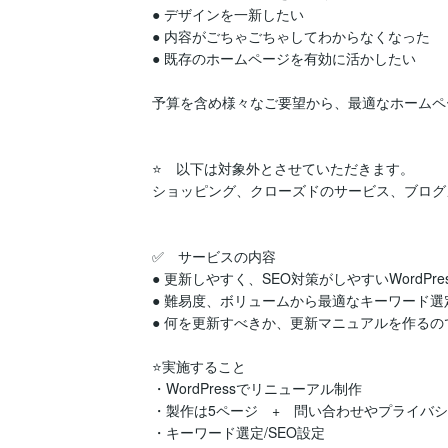
● デザインを一新したい

● 内容がごちゃごちゃしてわからなくなった

● 既存のホームページを有効に活かしたい

予算を含め様々なご要望から、最適なホームペ
⭐️　以下は対象外とさせていただきます。

ショッピング、クローズドのサービス、ブログ
✅　サービスの内容

● 更新しやすく、SEO対策がしやすいWordPre
● 難易度、ボリュームから最適なキーワード選
● 何を更新すべきか、更新マニュアルを作るの
⭐️実施すること

・WordPressでリニューアル制作

・製作は5ページ　+　問い合わせやプライバシ
・キーワード選定/SEO設定
