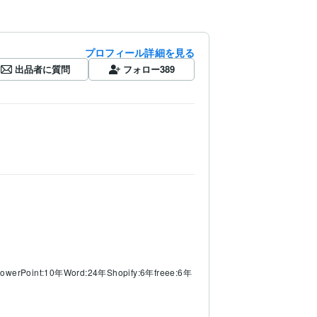
プロフィール詳細を見る
出品者に質問
フォロー
389
owerPoint:10年
Word:24年
Shopify:6年
freee:6年