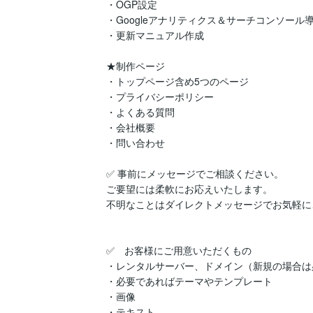
・OGP設定

・Googleアナリティクス＆サーチコンソール導
・更新マニュアル作成

★制作ページ

・トップページ含め5つのページ

・プライバシーポリシー

・よくある質問

・会社概要

・問い合わせ

✅ 事前にメッセージでご相談ください。

ご要望には柔軟にお応えいたします。

不明なことはダイレクトメッセージでお気軽に
✅　お客様にご用意いただくもの

・レンタルサーバー、ドメイン（新規の場合は必
・必要であればテーマやテンプレート

・画像

・テキスト
