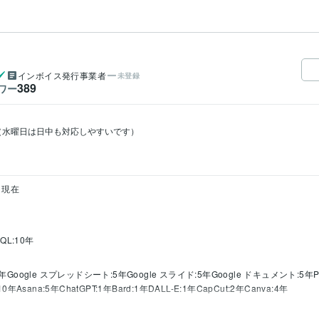
インボイス発行事業者
未登録
389
ワー
時（水曜日は日中も対応しやすいです）

~ 現在
QL:10年
4年
Google スプレッドシート:5年
Google スライド:5年
Google ドキュメント:5年
P
:10年
Asana:5年
ChatGPT:1年
Bard:1年
DALL-E:1年
CapCut:2年
Canva:4年
アフィリエイト支援