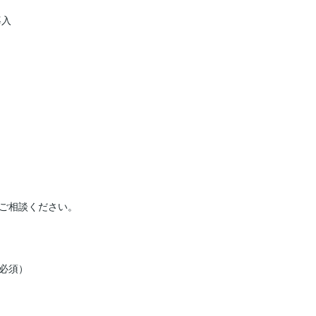
入

ご相談ください。

須）
