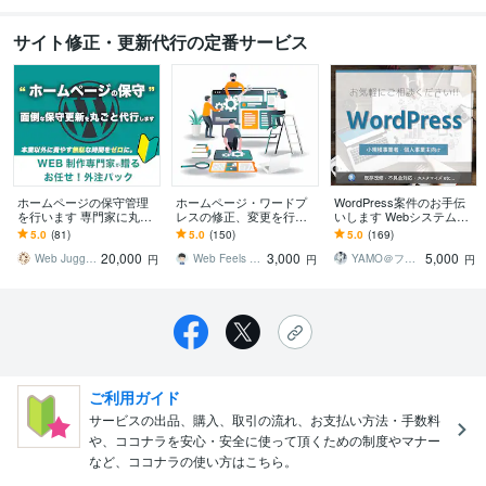
サイト修正・更新代行の定番サービス
ホームページの保守管理
ホームページ・ワードプ
WordPress案件のお手伝
を行います 専門家に丸投
レスの修正、変更を行い
いします Webシステム開
げしませんか？面倒で分
ます HTML、CSSによる
発歴15年以上! お気軽にご
5.0
(81)
5.0
(150)
5.0
(169)
かりにくい、そんな手
デザイン、レイアウト修
相談ください!
20,000
3,000
5,000
間。
正、画像差し替え
Web Juggling｜HP制作専門家
Web Feels ケイ
YAMO＠フリーランスのWeb屋さん
円
円
円
ご利用ガイド
サービスの出品、購入、取引の流れ、お支払い方法・手数料
や、ココナラを安心・安全に使って頂くための制度やマナー
など、ココナラの使い方はこちら。