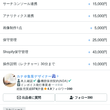
＋
15,000円
サーチコンソール連携
＋
15,000円
アナリティクス連携
＋
5,000円
画像制作1点
＋
25,000円
保守管理
＋
43,000円
Shopify保守管理
＋
10,000円
操作説明（レクチャー）30分まで
カナ＠集客デザイナー
本人確認
機密保持契約(NDA)
インボイス発行事業者
未登録
総販売実績
379
評価
4.9
フォロワー
390
出品者に質問
フォロー
390
スケジュール