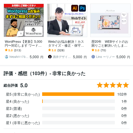
WordPress【更新】5,000
Webのお悩み解決！カス
歴20年 WEBサイトのお
円〜対応します ワードプ
タマイズ・修正・保守し
困りごと解決いたします
レスの更新・修正・不具
ます WP、Wix、どんなサ
ワードプレス・html等各種
5.0
(313)
5.0
(328)
5.0
(70)
合・カスタマイズ・SEO
イトもご相談下さい！メ
サイト対応 メンテナンス
5,000
5,000
5,000
ンテナンスもOK
のみも◎
hiroshi1173（Web解析士）
酒井デザインスタジオ
Lino ーリノー
円
円
円
評価・感想（103件）- 非常に良かった
5.0
総合評価
星5 (非常に良かった)
102件
星4 (良かった)
1件
星3 (普通)
0件
星2 (悪かった)
0件
星1 (非常に悪かった)
0件