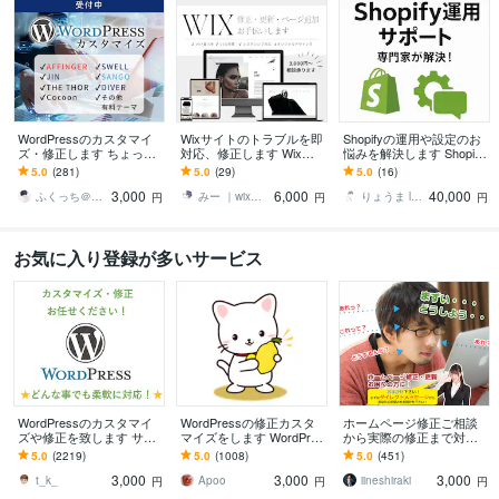
WordPressのカスタマイ
Wixサイトのトラブルを即
Shopifyの運用や設定のお
ズ・修正します ちょっと
対応、修正します Wix歴1
悩みを解決します Shopify
ここ修正して欲しい！な
0年「WIXパートナー」が
の専門家によるサイト運
5.0
(281)
5.0
(29)
5.0
(16)
ど。
お悩み相談承ります◎
用・管理サポート
3,000
6,000
40,000
ふくっち＠Coding（Design）
みー ｜wixデザイナー10年
りょうま l Shopifyエンジニア
円
円
円
お気に入り登録が多いサービス
WordPressのカスタマイ
WordPressの修正カスタ
ホームページ修正ご相談
ズや修正を致します サイ
マイズをします WordPres
から実際の修正まで対応
トのカスタマイズ・レイ
sのカスタマイズ・修正お
します もう一人のスタッ
5.0
(2219)
5.0
(1008)
5.0
(451)
アウト変更致します
手伝い！
フとして活用！WordPres
3,000
3,000
3,000
sにも対応！
t_k_
Apoo
iineshiraki
円
円
円