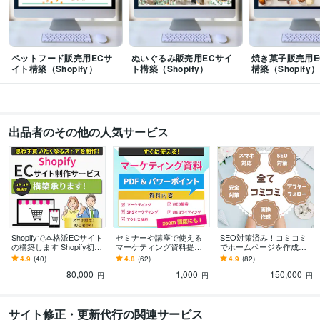
色彩検定2級
取得年 : 2005年
プログラミング言語・フレームワーク
CSS:5年
HTML:5年
ペットフード販売用ECサ
ぬいぐるみ販売用ECサイ
焼き菓子販売用E
イト構築（Shopify）
ト構築（Shopify）
構築（Shopify）
ビジネス・クリエイティブツール
Adobe Illustrator:5年
Adobe Photoshop:5年
WordPress:8年
Canva:6年
Shopify:5年
得意分野
出品者のその他の人気サービス
Web制作・HP作成・EC構築
Webサイト制作
経営
ビジネス
サロン
企業
オリジナルデザイン
女性向け
個人事業主
習い事
ホームページ
ワードプレス
Shopifyで本格派ECサイト
セミナーや講座で使える
SEO対策済み！コミコミ
の構築します Shopify初心
マーケティング資料提供
でホームページを作成し
者歓迎！高品質なネット
します zoom講座などでも
ます お値打ち！ワードプ
4.9
(40)
4.8
(62)
4.9
(82)
ショップを提供します
使えるオリジナルスライ
レスHP【SEO対策・スマ
80,000
1,000
150,000
ド資料をご提供！
ホ対応・高品質】
円
円
円
サイト修正・更新代行の関連サービス