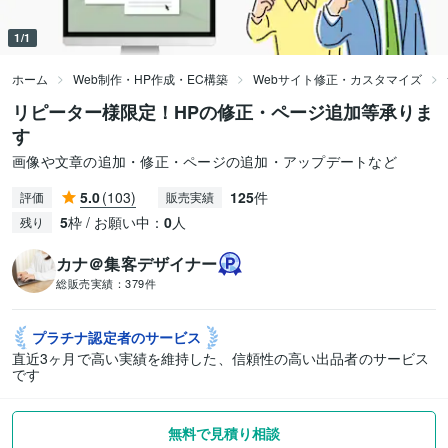
1/1
ホーム
Web制作・HP作成・EC構築
Webサイト修正・カスタマイズ
リピーター様限定！HPの修正・ページ追加等承りま
す
画像や文章の追加・修正・ページの追加・アップデートなど
5.0
(103)
125
件
評価
販売実績
5
枠 / お願い中：
0
人
残り
カナ＠集客デザイナー
総販売実績：
379件
プラチナ認定者の
サービス
直近3ヶ月で高い実績を維持した、信頼性の高い出品者のサービス
です
無料で見積り相談