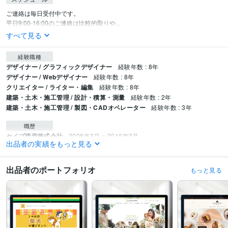
ご連絡は毎日受付中です。

平日9:00-16:00のご連絡は比較的取りや...
すべて見る
経験職種
デザイナー / グラフィックデザイナー
経験年数 : 8年
デザイナー / Webデザイナー
経験年数 : 8年
クリエイター / ライター・編集
経験年数 : 8年
建築・土木・施工管理 / 設計・積算・測量
経験年数 : 2年
建築・土木・施工管理 / 製図・CADオペレーター
経験年数 : 3年
職歴
セイブ建商株式会社
2008年3月 ~ 2010年2月
出品者の実績をもっと見る
株式会社アイシン
2010年3月 ~ 2010年9月
フリーランス
2018年9月 ~ 現在
出品者のポートフォリオ
もっと見る
受賞歴
ココナラ プラチナランク認定
資格・検定
ネットマーケティング検定
取得年 : 2019年
上級心理カウンセラー
取得年 : 2019年