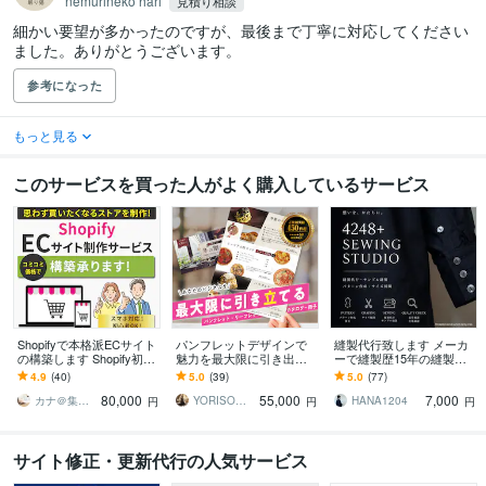
nemurineko hari
見積り相談
細かい要望が多かったのですが、最後まで丁寧に対応してください
ました。ありがとうございます。
参考になった
もっと見る
このサービスを買った人がよく購入しているサービス
Shopifyで本格派ECサイト
パンフレットデザインで
縫製代行致します メーカ
の構築します Shopify初心
魅力を最大限に引き出し
ーで縫製歴15年の縫製士
者歓迎！高品質なネット
ます パンフレットの品質
が縫製のお手伝いをいた
4.9
(40)
5.0
(39)
5.0
(77)
ショップを提供します
にこだわりたい方はお任
します
80,000
55,000
7,000
せください
カナ＠集客デザイナー
YORISOW design
HANA1204
円
円
円
サイト修正・更新代行の人気サービス