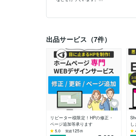
＊実績＊

◇Google検索（SEO）にて1位を獲得

◇企業様Instagram運用

◇オンラインサロンコンサル

◇サイト売却（M&A）

出品サービス（7件）
【資格】

ネットマーケティング検定

初級SNSエキスパート

上級心理カウンセラー

カラーコーディネーター

また、ココナラ以外でも企業様向けにホ
ております。

⭐︎迅速丁寧な対応⭐︎

お客様からも対応が早い！と好評をいただ
リピーター様限定！HPの修正・
S
あなたのビジネスが加速するお手伝いがで
ページ追加等承ります
し
125
5.0
実績
件
ブログも書いています。
