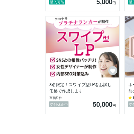
5,000
購入可能
購
円
https://coconala.com/blogs/1506911/647
https://coconala.com/blogs/1506911/642
非公開の実績も多数ございますので、ご興
◆予約システムは管理しやすい外部システ
◆オリジナルイラストやロゴが必要な場合
◆ホームページに掲載される文章の作成は
お気軽にメッセージ機能・お見積りより
3名限定！スワイプ型LPをお試し
ホ
価格で作成します
前
0
実績
件
50,000
受付休止中
受
円