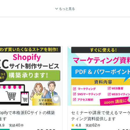
もっと見る
ームページ制作やマーケティング支援、ライティングのお仕事をしてお
いています。

hopifyで本格派ECサイトの構築
セミナーや講座で使えるマー
きると思うので、お気軽にご相談ください。

ます
ティング資料提供します
40
62
4.9
4.8
実績
件
実績
件