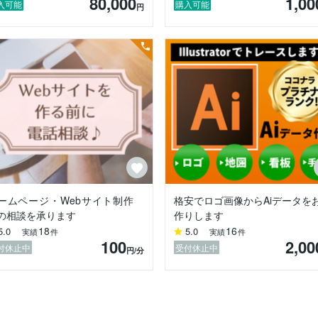
80,000
1,00
入可能
購入可能
円
61
97
味がございましたらお気軽にお問い合わせください。

ムをおすすめさせていただいております。

はお客様の方でご準備をお願い致します。

行っておりませんので、お客様の方でご準備をお願い致します。

ご連絡ください。
ームページ・Webサイト制作
格安でロゴ画像からAiデータを
の相談を承ります
作りします
18
16
5.0
5.0
実績
件
実績
件
100
2,00
付休止中
受付休止中
円
/分