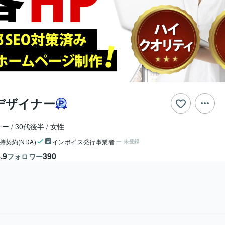
デザイナー
ナー
30代後半
女性
持契約(NDA)
インボイス発行事業者
未登録
.9
390
フォロワー