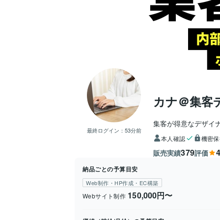
カナ＠集客
集客が得意なデザイ
最終ログイン：
53分前
本人確認
機密保
379
4
販売実績
評価
納品ごとの予算目安
Web制作・HP作成・EC構築
150,000円〜
Webサイト制作