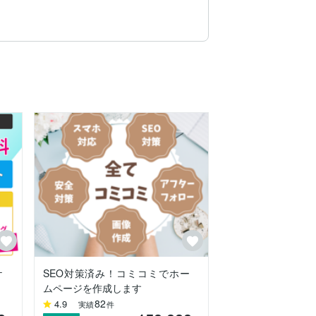
り、クライアントさんから好評をいただい
ケ
SEO対策済み！コミコミでホー
ムページを作成します
82
4.9
実績
件