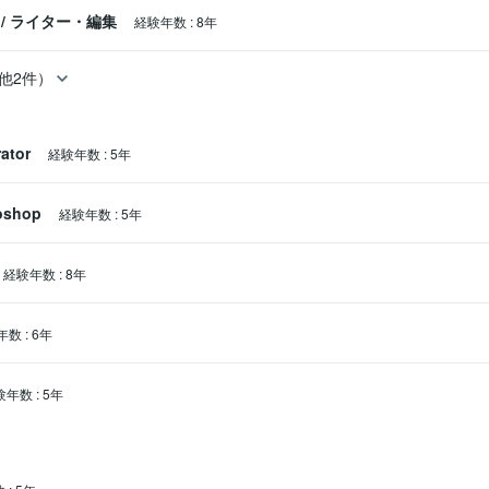
/
ライター・編集
経験年数
:
8年
他2件）
rator
経験年数
:
5年
oshop
経験年数
:
5年
経験年数
:
8年
年数
:
6年
験年数
:
5年