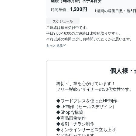
継続（時給/月給）の予算目安
1,200円
時間単価：
1週間の稼働日数：
週5
スケジュール
ご連絡は毎日受付中です。

平日9:00-16:00のご連絡は比較的取りやすく、

それ以外の時間は少しお時間いただくかと思います。
もっと見る
個人様・
親切・丁寧を心がけています！

フリーWebデザイナーの30代女性です。

◆ワードプレスを使ったHP制作

◆LP制作（セールスデザイン）

◆Shopify構築

◆商品画像制作

◆名刺・チラシ制作

◆オンラインサービス立ち上げ

などを行っています。
