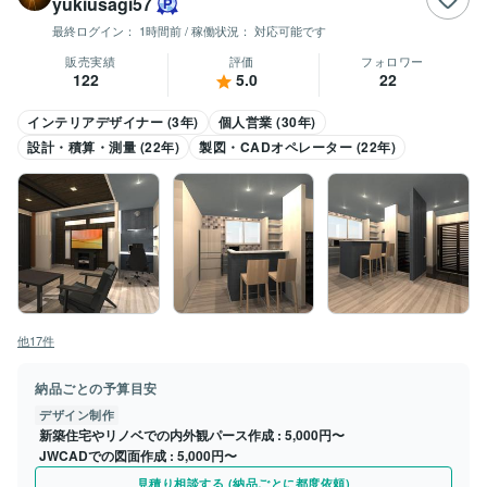
yukiusagi57
最終ログイン：
1時間前
/ 稼働状況：
対応可能です
販売実績
評価
フォロワー
122
5.0
22
インテリアデザイナー (3年)
個人営業 (30年)
設計・積算・測量 (22年)
製図・CADオペレーター (22年)
他17件
納品ごとの予算目安
デザイン制作
新築住宅やリノベでの内外観パース作成
5,000円〜
JWCADでの図面作成
5,000円〜
見積り相談する (納品ごとに都度依頼)