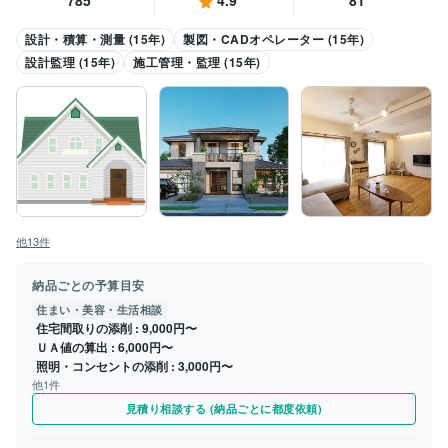
785
4.9
81
設計・積算・測量 (15年)
製図・CADオペレーター (15年)
設計監理 (15年)
施工管理・監理 (15年)
他13件
納品ごとの予算目安
住まい・美容・生活相談
住宅間取りの添削
9,000円〜
ＵＡ値の算出
6,000円〜
照明・コンセントの添削
3,000円〜
他1件
見積り相談する (納品ごとに都度依頼)