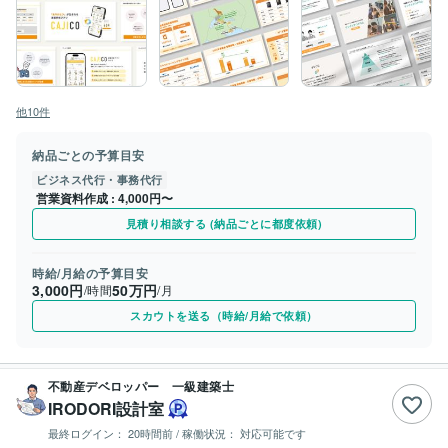
他10件
納品ごとの予算目安
ビジネス代行・事務代行
営業資料作成
4,000円〜
見積り相談する (納品ごとに都度依頼)
時給/月給の予算目安
3,000円
50万円
/時間
/月
スカウトを送る（時給/月給で依頼）
不動産デベロッパー 一級建築士
IRODORI設計室
最終ログイン：
20時間前
/ 稼働状況：
対応可能です