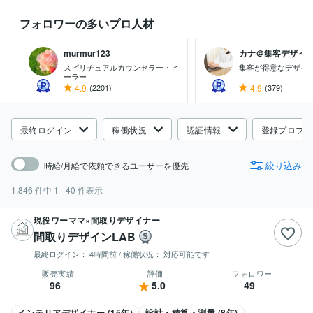
フォロワーの多いプロ人材
murmur123
カナ＠集客デザイ
スピリチュアルカウンセラー・ヒ
集客が得意なデザイ
ーラー
4.9
(2201)
4.9
(379)
最終ログイン
稼働状況
認証情報
登録プロフ
絞り込み
時給/月給で依頼できるユーザーを優先
1,846
件中
1 - 40
件表示
現役ワーママ×間取りデザイナー
間取りデザインLAB
最終ログイン：
4時間前
/ 稼働状況：
対応可能です
販売実績
評価
フォロワー
96
5.0
49
インテリアデザイナー (15年)
設計・積算・測量 (8年)