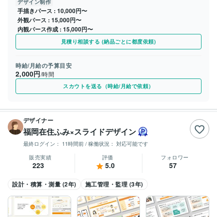
デザイン制作
手描きパース
10,000円〜
外観パース
15,000円〜
内観パース作成
15,000円〜
見積り相談する (納品ごとに都度依頼)
時給/月給の予算目安
2,000円
/時間
スカウトを送る（時給/月給で依頼）
デザイナー
福岡在住ふみ×スライドデザイン
最終ログイン：
11時間前
/ 稼働状況：
対応可能です
販売実績
評価
フォロワー
223
5.0
57
設計・積算・測量 (2年)
施工管理・監理 (3年)