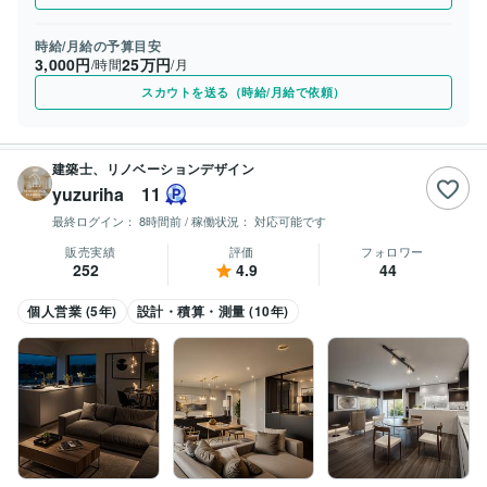
時給/月給の予算目安
3,000円
25万円
/時間
/月
スカウトを送る（時給/月給で依頼）
建築士、リノベーションデザイン
yuzuriha 11
最終ログイン：
8時間前
/ 稼働状況：
対応可能です
販売実績
評価
フォロワー
252
4.9
44
個人営業 (5年)
設計・積算・測量 (10年)