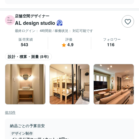
店舗空間デザイナー
AL design studio
最終ログイン：
4時間前
/ 稼働状況：
対応可能です
販売実績
評価
フォロワー
543
4.9
116
設計・積算・測量 (8年)
他10件
納品ごとの予算目安
デザイン制作
インテリアコーディネート
0円〜