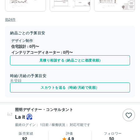
他24件
納品ごとの予算目安
デザイン制作
住宅設計
0円〜
インテリアコーディネーター
0円〜
見積り相談する (納品ごとに都度依頼)
時給/月給の予算目安
未登録
スカウトを送る（時給/月給で依頼）
照明デザイナー・コンサルタント
La it
最終ログイン：
1日前
/ 稼働状況：
対応可能です
販売実績
評価
フォロワー
92
4.9
50