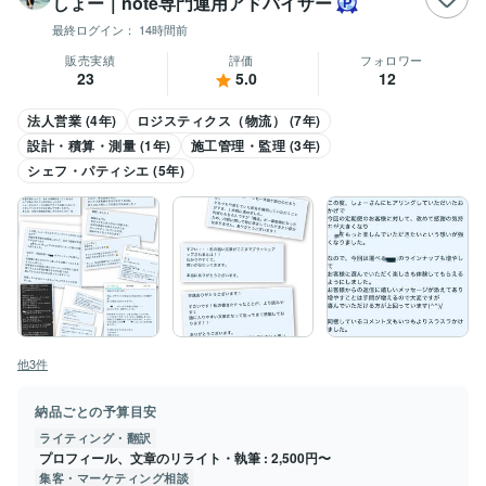
しょー｜note専門運用アドバイザー
最終ログイン：
14時間前
販売実績
評価
フォロワー
23
5.0
12
法人営業 (4年)
ロジスティクス（物流） (7年)
設計・積算・測量 (1年)
施工管理・監理 (3年)
シェフ・パティシエ (5年)
他3件
納品ごとの予算目安
ライティング・翻訳
プロフィール、文章のリライト・執筆
2,500円〜
集客・マーケティング相談