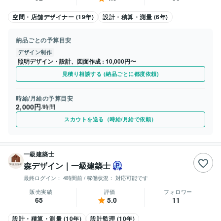
空間・店舗デザイナー (19年)
設計・積算・測量 (6年)
納品ごとの予算目安
デザイン制作
照明デザイン・設計、図面作成
10,000円〜
見積り相談する (納品ごとに都度依頼)
時給/月給の予算目安
2,000円
/時間
スカウトを送る（時給/月給で依頼）
一級建築士
森デザイン｜一級建築士
最終ログイン：
4時間前
/ 稼働状況：
対応可能です
販売実績
評価
フォロワー
65
5.0
11
設計・積算・測量 (10年)
設計監理 (10年)