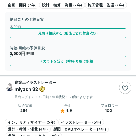
企画・開発 (7年)
設計・積算・測量 (7年)
施工管理・監理 (7年)
納品ごとの予算目安
未登録
見積り相談する (納品ごとに都度依頼)
時給/月給の予算目安
5,000円
/時間
スカウトを送る（時給/月給で依頼）
建築士イラストレーター
miyashi32
最終ログイン：
13日前
/ 稼働状況：
内容によります
販売実績
評価
フォロワー
284
4.9
153
インテリアデザイナー (5年)
イラストレーター (5年)
設計・積算・測量 (4年)
製図・CADオペレーター (4年)