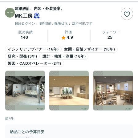
建築設計、内装・外装提案。
MK工房
最終ログイン：
9時間前
/ 稼働状況：
対応可能です
販売実績
評価
フォロワー
140
4.9
25
インテリアデザイナー (16年)
空間・店舗デザイナー (16年)
研究・開発 (3年)
設計・積算・測量 (16年)
製図・CADオペレーター (2年)
他7件
納品ごとの予算目安