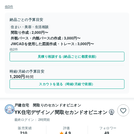
他5件
納品ごとの予算目安
住まい・美容・生活相談
間取り作成
2,000円〜
外観パース・内観パースの作成
3,000円〜
JWCADを使用した図面作成・トレース
3,000円〜
他2件
見積り相談する (納品ごとに都度依頼)
時給/月給の予算目安
1,200円
/時間
スカウトを送る（時給/月給で依頼）
戸建住宅 間取りのセカンドオピニオン
YK住宅デザイン／間取セカンドオピニオン
最終ログイン：
2時間前
販売実績
評価
フォロワー
210
4.9
49