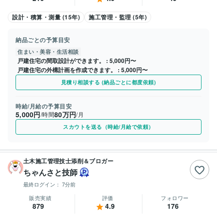
設計・積算・測量 (15年)
施工管理・監理 (5年)
納品ごとの予算目安
住まい・美容・生活相談
戸建住宅の間取設計ができます。
5,000円〜
戸建住宅の外構計画を作成できます。
5,000円〜
見積り相談する (納品ごとに都度依頼)
時給/月給の予算目安
5,000円
80万円
/時間
/月
スカウトを送る（時給/月給で依頼）
土木施工管理技士添削＆ブロガー
ちゃんさと技師
最終ログイン：
7分前
販売実績
評価
フォロワー
879
4.9
176