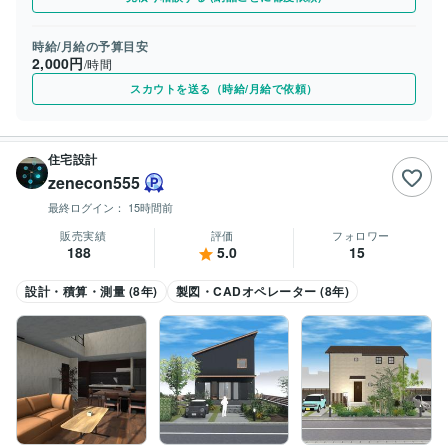
時給/月給の予算目安
2,000円
/時間
スカウトを送る（時給/月給で依頼）
住宅設計
zenecon555
最終ログイン：
15時間前
販売実績
評価
フォロワー
188
5.0
15
設計・積算・測量 (8年)
製図・CADオペレーター (8年)