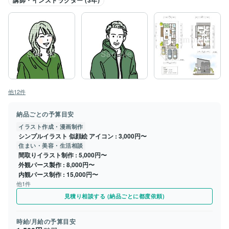
講師・インストラクター (3年)
他12件
納品ごとの予算目安
イラスト作成・漫画制作
シンプルイラスト 似顔絵 アイコン
3,000円〜
住まい・美容・生活相談
間取りイラスト制作
5,000円〜
外観パース製作
8,000円〜
内観パース制作
15,000円〜
他1件
見積り相談する (納品ごとに都度依頼)
時給/月給の予算目安