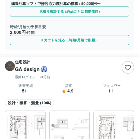
構造計算ソフトで許容応力度計算の積算
50,000円〜
見積り相談する (納品ごとに都度依頼)
時給/月給の予算目安
2,000円
/時間
スカウトを送る（時給/月給で依頼）
住宅設計
GA design
最終ログイン：
24分前
販売実績
評価
フォロワー
51
4.9
11
設計・積算・測量 (10年)