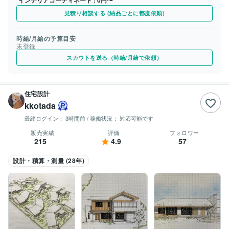
見積り相談する (納品ごとに都度依頼)
時給/月給の予算目安
未登録
スカウトを送る（時給/月給で依頼）
住宅設計
kkotada
最終ログイン：
3時間前
/ 稼働状況：
対応可能です
販売実績
評価
フォロワー
215
4.9
57
設計・積算・測量 (28年)