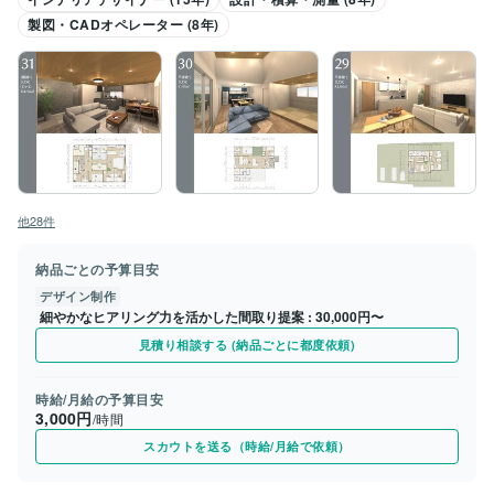
製図・CADオペレーター (8年)
他28件
納品ごとの予算目安
デザイン制作
細やかなヒアリング力を活かした間取り提案
30,000円〜
見積り相談する (納品ごとに都度依頼)
時給/月給の予算目安
3,000円
/時間
スカウトを送る（時給/月給で依頼）