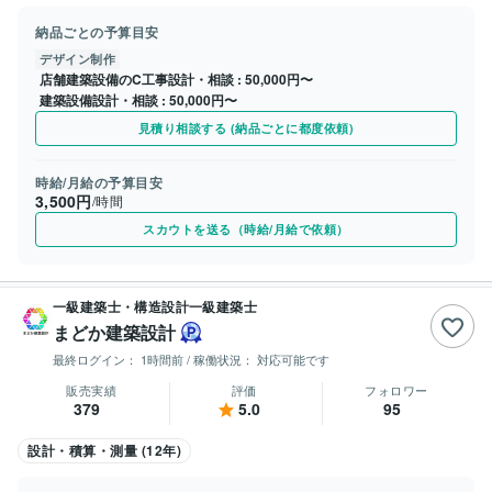
納品ごとの予算目安
デザイン制作
店舗建築設備のC工事設計・相談
50,000円〜
建築設備設計・相談
50,000円〜
見積り相談する (納品ごとに都度依頼)
時給/月給の予算目安
3,500円
/時間
スカウトを送る（時給/月給で依頼）
一級建築士・構造設計一級建築士
まどか建築設計
最終ログイン：
1時間前
/ 稼働状況：
対応可能です
販売実績
評価
フォロワー
379
5.0
95
設計・積算・測量 (12年)