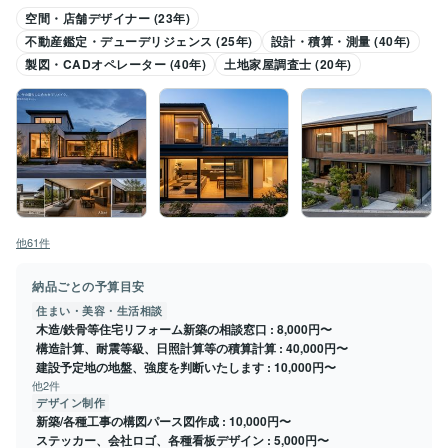
空間・店舗デザイナー (23年)
不動産鑑定・デューデリジェンス (25年)
設計・積算・測量 (40年)
製図・CADオペレーター (40年)
土地家屋調査士 (20年)
他61件
納品ごとの予算目安
住まい・美容・生活相談
木造/鉄骨等住宅リフォーム新築の相談窓口
8,000円〜
構造計算、耐震等級、日照計算等の積算計算
40,000円〜
建設予定地の地盤、強度を判断いたします
10,000円〜
他2件
デザイン制作
新築/各種工事の構図パース図作成
10,000円〜
ステッカー、会社ロゴ、各種看板デザイン
5,000円〜