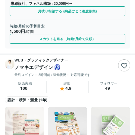
導線設計、ファネル構築
20,000円〜
見積り相談する (納品ごとに都度依頼)
時給/月給の予算目安
1,500円
/時間
スカウトを送る（時給/月給で依頼）
WEB・グラフィックデザイナー
ノマキエデザイン
最終ログイン：
3時間前
/ 稼働状況：
対応可能です
販売実績
評価
フォロワー
100
4.9
49
設計・積算・測量 (1年)