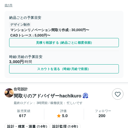
他1件
納品ごとの予算目安
デザイン制作
マンションリノベーション間取り作成
30,000円〜
CADトレース
5,000円〜
見積り相談する (納品ごとに都度依頼)
時給/月給の予算目安
3,000円
/時間
スカウトを送る（時給/月給で依頼）
住宅設計
間取りのアドバイザーhachikuro
最終ログイン：
3時間前
/ 稼働状況：
忙しいです
販売実績
評価
フォロワー
617
5.0
200
設計・積算・測量 (14年)
設計監理 (14年)