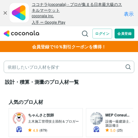
会員登録で10％割引クーポンを獲得！
設計・積算・測量のプロ人材一覧
人気のプロ人材
ちゃんさと技師
MEP Consul...
土木施工管理技士添削＆ブロガー
設備一級建築士、一
築設備士
4.9
(879)
5.0
(25)