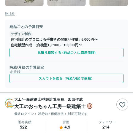
他13件
納品ごとの予算目安
デザイン制作
住宅設計のプロによる手書きの間取り作成
5,000円〜
住宅模型作成 (白模型1／100)
10,000円〜
見積り相談する (納品ごとに都度依頼)
時給/月給の予算目安
未登録
スカウトを送る（時給/月給で依頼）
大工/一級建築士/構造計算各種、図面作成
大工のおっちゃん工房一級建築士
最終ログイン：
23分前
/ 稼働状況：
対応可能です
販売実績
評価
フォロワー
522
4.9
214