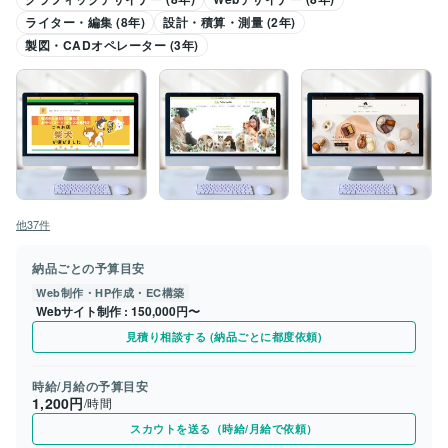
ライター・編集 (8年)
設計・積算・測量 (2年)
製図・CADオペレーター (3年)
他37件
納品ごとの予算目安
Web制作・HP作成・EC構築
Webサイト制作
150,000円〜
見積り相談する (納品ごとに都度依頼)
時給/月給の予算目安
1,200円
/時間
スカウトを送る（時給/月給で依頼）