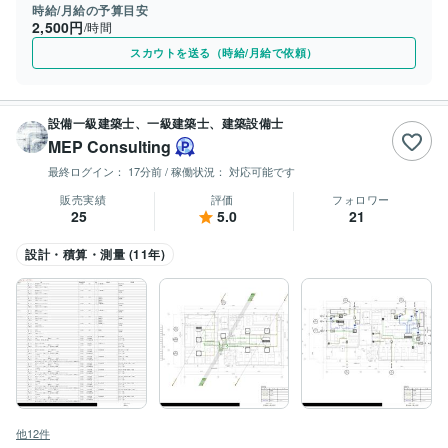
時給/月給の予算目安
2,500円
/時間
スカウトを送る（時給/月給で依頼）
設備一級建築士、一級建築士、建築設備士
MEP Consulting
最終ログイン：
17分前
/ 稼働状況：
対応可能です
販売実績
評価
フォロワー
25
5.0
21
設計・積算・測量 (11年)
他12件