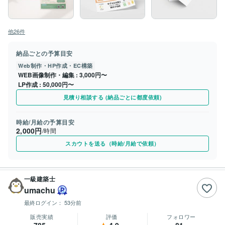
他26件
納品ごとの予算目安
Web制作・HP作成・EC構築
WEB画像制作・編集
3,000円〜
LP作成
50,000円〜
見積り相談する (納品ごとに都度依頼)
時給/月給の予算目安
2,000円
/時間
スカウトを送る（時給/月給で依頼）
一級建築士
umachu
最終ログイン：
53分前
販売実績
評価
フォロワー