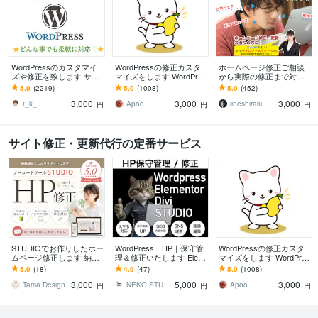
WordPressのカスタマイ
WordPressの修正カスタ
ホームページ修正ご相談
ズや修正を致します サイ
マイズをします WordPres
から実際の修正まで対応
トのカスタマイズ・レイ
sのカスタマイズ・修正お
します もう一人のスタッ
5.0
(2219)
5.0
(1008)
5.0
(452)
アウト変更致します
手伝い！
フとして活用！WordPres
3,000
3,000
3,000
sにも対応！
t_k_
Apoo
iineshiraki
円
円
円
サイト修正・更新代行の定番サービス
STUDIOでお作りしたホー
WordPress｜HP｜保守管
WordPressの修正カスタ
ムページ修正します 納品
理＆修正いたします Elem
マイズをします WordPres
後もしっかりサポートい
entor｜STUDIOサイト保
sのカスタマイズ・修正お
5.0
(18)
4.9
(47)
5.0
(1008)
たします。
守＆修正サポート
手伝い！
3,000
5,000
3,000
Tama Design
NEKO STUDIO
Apoo
円
円
円