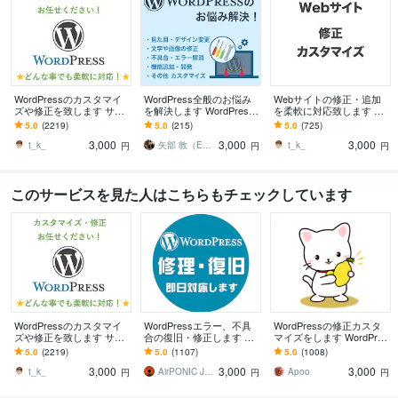
WordPressのカスタマイ
WordPress全般のお悩み
Webサイトの修正・追加
ズや修正を致します サイ
を解決します WordPress
を柔軟に対応致します 静
トのカスタマイズ・レイ
の修正、カスタマイズ、
的サイトや外部プラット
5.0
(2219)
5.0
(215)
5.0
(725)
アウト変更致します
問題解決などお任せ！
フォームなどの修正をお
3,000
3,000
3,000
手伝いします。
t_k_
矢部 敦（Edel Hearts）
t_k_
円
円
円
このサービスを見た人はこちらもチェックしています
WordPressのカスタマイ
WordPressエラー、不具
WordPressの修正カスタ
ズや修正を致します サイ
合の復旧・修正します ワ
マイズをします WordPres
トのカスタマイズ・レイ
ードプレスログイン、マ
sのカスタマイズ・修正お
5.0
(2219)
5.0
(1107)
5.0
(1008)
アウト変更致します
ルウェア、サイトエラー
手伝い！
3,000
3,000
3,000
改善を即日対応
t_k_
AirPONIC JOHN（ジョン）
Apoo
円
円
円