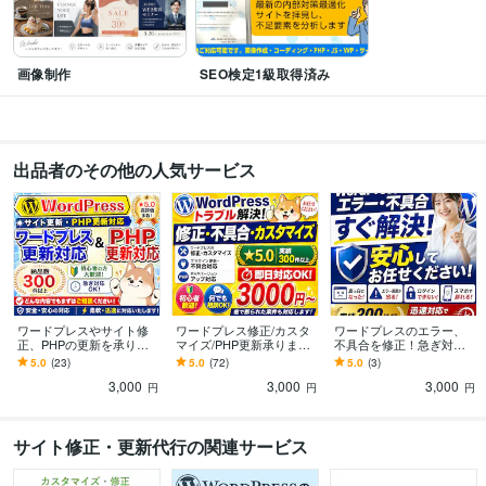
Laravel:5年
MySQL:5年
PostgreSQL:5年
ビジネス・クリエイティブツール
画像制作
SEO検定1級取得済み
Adobe Photoshop:15年
Adobe Illustrator:10年
Dreamweaver:15年
WordPress:15年
EC-CUBE:5年
futureshop:3年
Makeshop:3年
カラーミーショップ:3年
得意分野
出品者のその他の人気サービス
Web制作・HP作成・EC構築
Webデザイン、コーディング
SEO対策、SE
Oアドバイス
Wordpress各種対応
集客・マーケティング相談
SEO対策、SEOアドバイス
語学力
英語
日常会話レベル
ワードプレスやサイト修
ワードプレス修正/カスタ
ワードプレスのエラー、
正、PHPの更新を承りま
マイズ/PHP更新承ります
不具合を修正！急ぎ対応
す Wordpressの更新や改
安全安心にテスト環境作
します 各種不具合、真っ
5.0
(23)
5.0
(72)
5.0
(3)
修、プラグインやPHPの
成！PHP7から8への対応
白・崩れ・エラー修正等
3,000
3,000
3,000
更新対応
はお任せを！
なんでもお任せください
円
円
円
サイト修正・更新代行の関連サービス