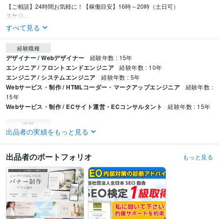
【ご相談】24時間お気軽に！【稼働目安】16時～20時（土日可）

スケジ...
すべて見る
経験職種
デザイナー / Webデザイナー
経験年数 : 15年
エンジニア / フロントエンドエンジニア
経験年数 : 10年
エンジニア / システムエンジニア
経験年数 : 5年
Webサービス・制作 / HTMLコーダー・マークアップエンジニア
経験年数 :
15年
Webサービス・制作 / ECサイト運営・ECコンサルタント
経験年数 : 15年
職歴
出品者の実績をもっと見る
個人 EC運営 制作会社下請け
2017年12月 ~ 現在
システム会社
2017年12月 ~ 現在
WEBコンテンツ制作会社
2014年12月 ~ 2017年12月
出品者のポートフォリオ
もっと見る
ホームページ制作会社
2009年12月 ~ 2014年12月
資格・検定
SEO検定1級
取得年 : 2022年
プログラミング言語・フレームワーク
CSS:15年
HTML:15年
JavaScript:15年
PHP:10年
CakePHP:10年