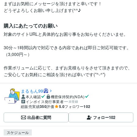
まずはお気軽にメッセージを頂けますと幸いです！

どうぞよろしくお願い申し上げます(^^♪
購入にあたってのお願い
対象のサイトURLと具体的なお困り事をお知らせくださいませ。

30分～1時間以内で対応できる内容であれば即日ご対応可能です。
（3,000円～）

作業ボリュームに応じて、まずお見積もりをさせて頂きますので、

ご安心してお気軽にご相談を頂ければ幸いです(*^-^*)
まるもん99
本人確認
機密保持契約(NDA)
インボイス発行事業者
未登録
総販売実績
350
評価
5.0
フォロワー
102
出品者に質問
フォロー
102
スケジュール