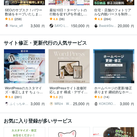
SEOのサブスク！パワー
最短10日！ターゲットの
住宅・店舗のフォトリア
数値をキープいたします
行動を促すLPを作成しま
ルな内観パースを制作し
特典あり！DR/UR/DA/TF
す 行動を促す情報設計か
ます 照明・家具・素材す
5.0
(258)
4.9
(36)
4.9
(264)
等の指標を維持し続けま
らデザイン・実装まで全
べて指定可｜4K・5日・24
3,500
150,000
20,000
す！
てお任せください。
0件
Hana_aff
SAYO LP DESIGN
Basic9Studio
円
円
円
サイト修正・更新代行の人気サービス
WordPressのカスタマイ
WordPressサイト改修対
ホームページの更新/修正
ズ・修正します ちょっと
応します 構成・デザイ
承ります 継続的なホーム
ここ修正して欲しい！な
ン・文章まで整理して改
ページ運用/保守メンテナ
5.0
(281)
5.0
(1)
5.0
(14)
ど。
善します
ンスもご相談ください
3,000
25,000
3,000
ふくっち＠Coding（Design）
WR24 Web Production
KOKORO企画_HP制作
円
円
円
お気に入り登録が多いサービス