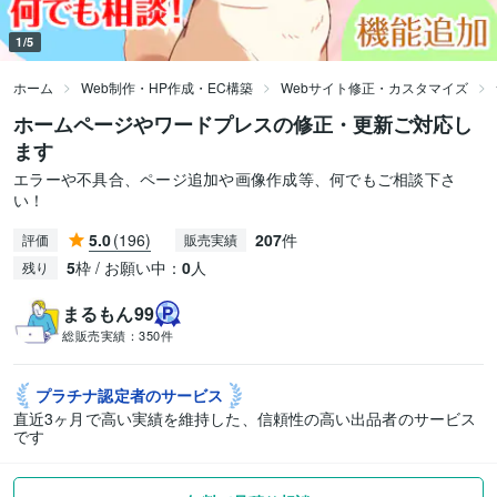
1/5
ホーム
Web制作・HP作成・EC構築
Webサイト修正・カスタマイズ
ホームページやワードプレスの修正・更新ご対応し
ます
エラーや不具合、ページ追加や画像作成等、何でもご相談下さ
い！
5.0
(196)
207
件
評価
販売実績
5
枠 / お願い中：
0
人
残り
まるもん99
総販売実績：
350件
プラチナ認定者の
サービス
直近3ヶ月で高い実績を維持した、信頼性の高い出品者のサービス
です