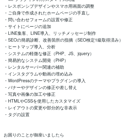
・レスポンシブデザインやスマホ用画面の調整

・ご自身で作成されたホームページの手直し

・問い合わせフォームの設置や修正

・サイトにページの追加

・LINE集客、LINE導入、リッチメッセージ制作

・SEOの簡易診断、改善箇所の指摘（SEO検定1級取得済み）

・ヒートマップ導入、分析

・システムの軽微な修正（PHP、JS、jquery）

・簡易的なシステム開発（PHP）

・レンタルサーバー関連の補助

・インスタグラムや動画の埋め込み

・WordPressのテーマやプラグインの導入

・バナーやデザインの修正や差し替え

・写真や画像の加工や修正

・HTMLやCSSを使用したカスタマイズ

・レイアウトの変更や部分的な非表示

・タグの設置

お困りのことが御座いましたら
