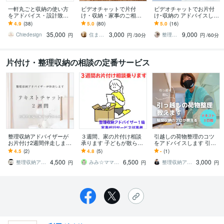
一軒丸ごと収納の使い方
ビデオチャットで片付
ビデオチャットでお片付
をアドバイス・設計致し
け・収納・家事のご相談
け･収納の アドバイスしま
ます 片付け苦手なインテ
承ります ～「きちんとや
す おうちを大好きな空間
4.9
(38)
5.0
(80)
5.0
(16)
リアデザイナーが収納の
る」はやめて「適当でも
に！ママのお片付けの悩
35,000
3,000
9,000
お悩みを一緒に解決！
やらないよりまし」から
みを解決！
Chiedesign
住まいのなんでもアドバイザー
整理収納アドバイザーEmily
円
円
/30分
円
/60分
～
片付け・整理収納の相談の定番サービス
整理収納アドバイザーが
３週間、家の片付け相談
引越しの荷物整理のコツ
お片付け2週間伴走します
承ります 子どもが散らか
をアドバイスします 引越
気軽に相談出来るテキス
してもスッキリ暮らせる
し準備がラクになる！プ
4.5
(2)
4.8
(5)
-
(1)
トチャットで一緒に片付
家を目指しませんか？
ロの整理術をお教えしま
4,500
6,500
3,000
けましょう★
す！
整理収納アドバイザーMAMI
みみ☆ママと子どものお片付けの先生
整理収納アドバイザー・もりかわゆき
円
円
円