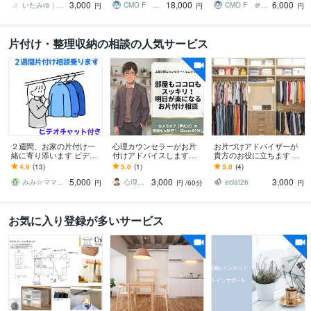
3,000
18,000
6,000
聴者獲得します
聴者獲得します
いたみゆ｜Webサイト制作
CMO F ＠ココナラNo1セラー
CMO F ＠ココナラNo1セラー
円
円
円
片付け・整理収納の相談の人気サービス
２週間、お家の片付け一
心理カウンセラーがお片
お片づけアドバイザーが
緒に寄り添います ビデオ
付けアドバイスします
貴方のお役に立ちます 整
通話とメッセージを通し
心・悩みも軽くなる、お
理整頓・片付けができな
4.9
(13)
5.0
(1)
5.0
(4)
てお家のお悩み解決しま
片付けを【60分】×【3
い…あなたのアドバイザ
5,000
3,000
3,000
せんか？
回】お手伝い
ーになります
みみ☆ママと子どものお片付けの先生
心理カウンセラーKATSUO
eclat26
円
円
/60分
円
お気に入り登録が多いサービス