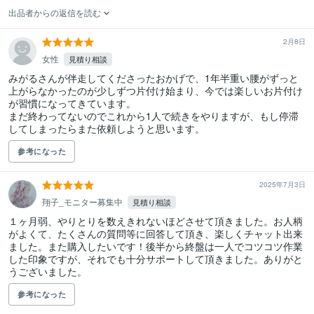
出品者からの返信を読む
2月8日
女性
見積り相談
みがるさんが伴走してくださったおかげで、1年半重い腰がずっと
上がらなかったのが少しずつ片付け始まり、今では楽しいお片付け
が習慣になってきています。

まだ終わってないのでこれから1人で続きをやりますが、もし停滞
してしまったらまた依頼しようと思います。
参考になった
2025年7月3日
翔子_モニター募集中
見積り相談
１ヶ月弱、やりとりを数えきれないほどさせて頂きました。お人柄
がよくて、たくさんの質問等に回答して頂き、楽しくチャット出来
ました。また購入したいです！後半から終盤は一人でコツコツ作業
した印象ですが、それでも十分サポートして頂きました。ありがと
うございました。
参考になった