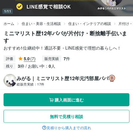
1/11
ホーム
住まい・美容・生活相談
住まい・インテリアの相談
片付け・
ミニマリスト歴12年パパが片付け・断捨離手伝いま
す
おすすめ1位継続中！通話不要・LINE感覚で理想の暮らしへ！
5.0
(7)
7
件
評価
販売実績
3
枠 / お願い中：
0
人
残り
みがる｜ミニマリスト歴12年元汚部屋パパ
総販売実績：
17件
購入画面に進む
無料で見積り相談
見積りから購入までの流れ