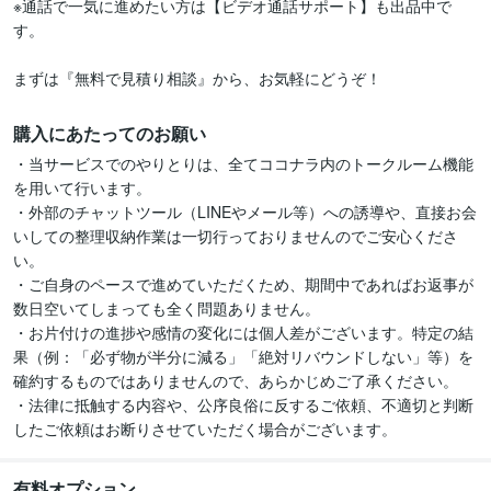
※通話で一気に進めたい方は【ビデオ通話サポート】も出品中で
す。

まずは『無料で見積り相談』から、お気軽にどうぞ！
購入にあたってのお願い
・当サービスでのやりとりは、全てココナラ内のトークルーム機能
を用いて行います。

・外部のチャットツール（LINEやメール等）への誘導や、直接お会
いしての整理収納作業は一切行っておりませんのでご安心くださ
い。

・ご自身のペースで進めていただくため、期間中であればお返事が
数日空いてしまっても全く問題ありません。

・お片付けの進捗や感情の変化には個人差がございます。特定の結
果（例：「必ず物が半分に減る」「絶対リバウンドしない」等）を
確約するものではありませんので、あらかじめご了承ください。

・法律に抵触する内容や、公序良俗に反するご依頼、不適切と判断
したご依頼はお断りさせていただく場合がございます。
有料オプション