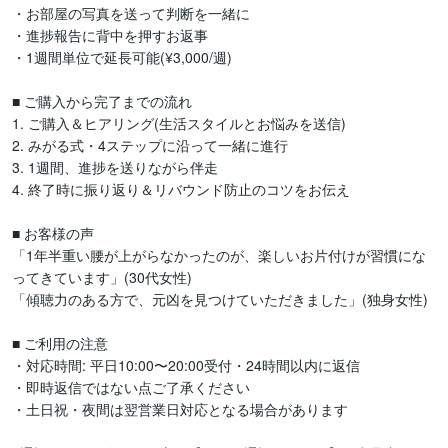
・お部屋の写真を送って判断を一緒に

・進捗報告に背中を押すお返事

・1週間単位で延長可能(¥3,000/週)

■ ご購入から完了までの流れ

1. ご購入＆ヒアリング(生活スタイルとお悩みを送信)

2. みがる式・4ステップに沿って一緒に進行

3. 1週間、進捗を送りながら伴走

4. 終了時に振り返り＆リバウンド防止のコツをお伝え

■ お客様の声

「1年半重い腰が上がらなかったのが、楽しいお片付けが習慣にな
ってきています」(30代女性)

「傾聴力のある方で、元凶を見つけていただきました」(独身女性)

■ ご利用の注意

・対応時間: 平日10:00〜20:00受付・24時間以内に返信

・即時返信ではない点ご了承ください

・土日祝・夜間は翌営業日対応となる場合があります
