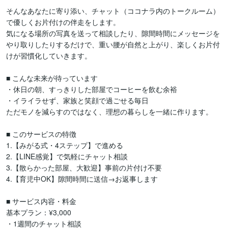
そんなあなたに寄り添い、チャット（ココナラ内のトークルーム）
で優しくお片付けの伴走をします。

気になる場所の写真を送って相談したり、隙間時間にメッセージを
やり取りしたりするだけで、重い腰が自然と上がり、楽しくお片付
けが習慣化していきます。

■ こんな未来が待っています

・休日の朝、すっきりした部屋でコーヒーを飲む余裕

・イライラせず、家族と笑顔で過ごせる毎日

ただモノを減らすのではなく、理想の暮らしを一緒に作ります。

■ このサービスの特徴

1.【みがる式・4ステップ】で進める

2.【LINE感覚】で気軽にチャット相談

3.【散らかった部屋、大歓迎】事前の片付け不要

4.【育児中OK】隙間時間に送信→お返事します

■ サービス内容・料金

基本プラン：¥3,000

・1週間のチャット相談
