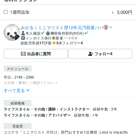
＋
3,000円
1週間追加
みがる｜ミニマリスト歴12年元汚部屋パパ
本人確認
機密保持契約(NDA)
インボイス発行事業者
未登録
総販売実績
17
評価
5.0
フォロワー
4
出品者に質問
フォロー
4
スケジュール
平日：21時～23時

土日祝：事前にご相談ください！
すべて見る
経験職種
ライフスタイル・その他 / 講師・インストラクター
経験年数 : 3年
ライフスタイル・その他 / アドバイザー
経験年数 : 1年
受賞歴
ココナラ「ミニマリスト 片付け」部門おすすめ1位獲得
Less is impactfu