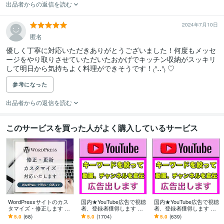
出品者からの返信を読む
2024年7月10日
匿名
優しく丁寧に対応いただきありがとうございました！何度もメッセ
ージをやり取りさせていただいたおかげでキッチン収納がスッキリ
して明日から気持ちよく料理ができそうです！₍ᐢ‥ᐢ₎ ♡
参考になった
出品者からの返信を読む
このサービスを買った人がよく購入しているサービス
WordPressサイトのカス
国内★YouTube広告で視聴
国内★YouTube広告で視聴
タマイズ・修正します SW
者、登録者獲得します 有
者、登録者獲得します 有
ELL、Lightning、Cocoon
資格者の広告運用で本物
資格者の広告運用で本物
5.0
(68)
5.0
(1704)
5.0
(639)
など
のチャンネル登録者、視
のチャンネル登録者、視