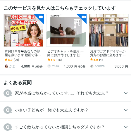
このサービスを見た人はこちらもチェックしています
片付け革命❤️あなたの部
ビデオチャットを使用,一
お片づけアドバイザーが
屋を救います 動画で伴
緒にお片付けします 訪問
貴方のお役に立ちます 整
走！ひとりでできない断
サポートの実績あり！片
理整頓・片付けができな
5.0
(96)
5.0
(16)
5.0
(4)
捨離を一緒にサクサク片
付けのコツをお伝えしま
い…あなたのアドバイザ
4,000
4,000
3,000
付けます
す。
ーになります
かよ❤️明日が少し楽しみになる場所
7nanairo
eclat26
円
/60分
円
/60分
円
よくある質問
家が本当に散らかっています…。それでも大丈夫？
小さい子どもが一緒でも大丈夫ですか？
すごく散らかってないと相談しちゃダメですか？