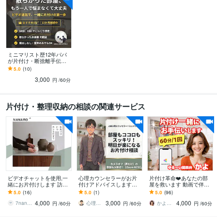
ミニマリスト歴12年パパ
が片付け・断捨離手伝い
ます おすすめ1位継続中！
5.0
(10)
顔出し不要！1時間で理想
3,000
の暮らしの第一歩
円
/60分
片付け・整理収納の相談の関連サービス
ビデオチャットを使用,一
心理カウンセラーがお片
片付け革命❤️あなたの部
緒にお片付けします 訪問
付けアドバイスします
屋を救います 動画で伴
サポートの実績あり！片
心・悩みも軽くなる、お
走！ひとりでできない断
5.0
(16)
5.0
(1)
5.0
(96)
付けのコツをお伝えしま
片付けを【60分】×【3
捨離を一緒にサクサク片
4,000
3,000
4,000
す。
回】お手伝い
付けます
7nanairo
心理カウンセラーKATSUO
かよ❤️明日が少し楽しみになる場所
円
/60分
円
/60分
円
/60分