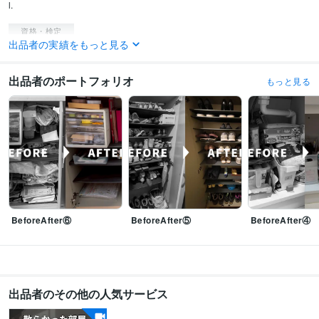
l.
資格・検定
出品者の実績をもっと見る
3級FP技能士
取得年 : 2022年
日商簿記検定3級
取得年 : 2022年
TOEIC
取得年 : 2022年
出品者のポートフォリオ
もっと見る
プログラミング言語・フレームワーク
C:10年
Dart:0年
Python:3年
VBA:10年
Django:1年
Flutter:0年
Firebase:0年
MySQL:0年
Git:3年
GitHub:3年
Subversion:7年
ビジネス・クリエイティブツール
Excel:20年
PowerPoint:20年
Word:20年
BASE:2年
ChatGPT:2年
DALL-E:0年
Adobe Premiere Pro:2年
DaVinci Resolve:1年
CapCut:0年
Vrew:0年
Canva:2年
SOLIDWORKS:5年
BeforeAfter⑥
BeforeAfter⑤
BeforeAfter④
得意分野
学習指導・資格・キャリア相談
ポジティブシンキング
ミニマリスト
片付け
片付け相談
断捨離
学歴
某国立大学
2009年3月 ~ 2015年2月
出品者のその他の人気サービス