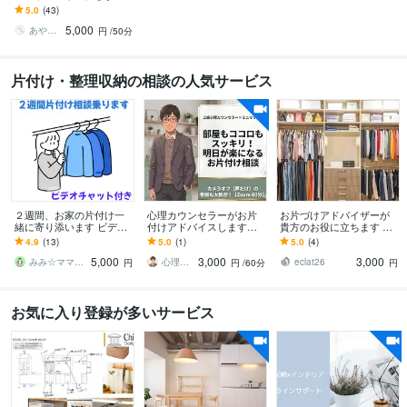
仕事とプライベート・感
5.0
(43)
情を整えて、次の判断軸
5,000
を明確にします
あやか｜キャリアと自己理解コーチ
円
/50分
片付け・整理収納の相談の人気サービス
２週間、お家の片付け一
心理カウンセラーがお片
お片づけアドバイザーが
緒に寄り添います ビデオ
付けアドバイスします
貴方のお役に立ちます 整
通話とメッセージを通し
心・悩みも軽くなる、お
理整頓・片付けができな
4.9
(13)
5.0
(1)
5.0
(4)
てお家のお悩み解決しま
片付けを【60分】×【3
い…あなたのアドバイザ
5,000
3,000
3,000
せんか？
回】お手伝い
ーになります
みみ☆ママと子どものお片付けの先生
心理カウンセラーKATSUO
eclat26
円
円
/60分
円
お気に入り登録が多いサービス