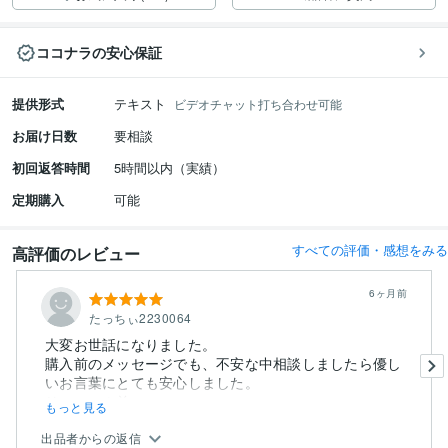
ココナラの安心保証
提供形式
テキスト
ビデオチャット打ち合わせ可能
お届け日数
要相談
初回返答時間
5時間以内（実績）
定期購入
可能
すべての評価・感想をみる
高評価のレビュー
6ヶ月前
たっちぃ2230064
大変お世話になりました。
購入前のメッセージでも、不安な中相談しましたら優し
いお言葉にとても安心しました。
リフォーム前...
もっと見る
出品者からの返信