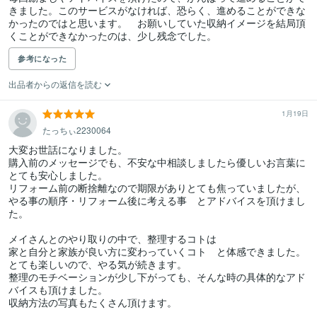
きました。このサービスがなければ、恐らく、進めることができな
かったのではと思います。　お願いしていた収納イメージを結局頂
くことができなかったのは、少し残念でした。
参考になった
出品者からの返信を読む
1月19日
たっちぃ2230064
大変お世話になりました。

購入前のメッセージでも、不安な中相談しましたら優しいお言葉に
とても安心しました。

リフォーム前の断捨離なので期限がありとても焦っていましたが、
やる事の順序・リフォーム後に考える事　とアドバイスを頂けまし
た。

メイさんとのやり取りの中で、整理するコトは

家と自分と家族が良い方に変わっていくコト　と体感できました。

とても楽しいので、やる気が続きます。

整理のモチベーションが少し下がっても、そんな時の具体的なアド
バイスも頂けました。

収納方法の写真もたくさん頂けます。
