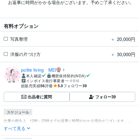
　お返事に時間がかかる場合がございます。予めご了承ください。

有料オプション
＋
20,000円
写真整理
＋
30,000円
洋服の片づけ方
polite living MEI
本人確認
機密保持契約(NDA)
インボイス発行事業者
未登録
総販売実績
56
評価
5.0
フォロワー
39
出品者に質問
フォロー
39
スケジュール
仕事の都合上、12時～23時までお返事に時間がかかる場合がございます。...
すべて見る