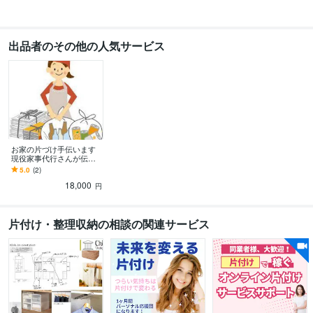
出品者のその他の人気サービス
お家の片づけ手伝います
現役家事代行さんが伝え
る片づけの方法。一か所
5.0
(2)
から始めよう。
18,000
円
片付け・整理収納の相談の関連サービス