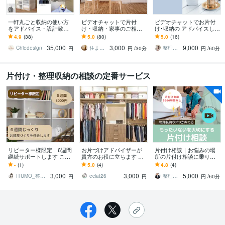
一軒丸ごと収納の使い方
ビデオチャットで片付
ビデオチャットでお片付
をアドバイス・設計致し
け・収納・家事のご相談
け･収納の アドバイスしま
ます 片付け苦手なインテ
承ります ～「きちんとや
す おうちを大好きな空間
4.9
(38)
5.0
(80)
5.0
(16)
リアデザイナーが収納の
る」はやめて「適当でも
に！ママのお片付けの悩
35,000
3,000
9,000
お悩みを一緒に解決！
やらないよりまし」から
みを解決！
Chiedesign
住まいのなんでもアドバイザー
整理収納アドバイザーEmily
円
円
/30分
円
/60分
～
片付け・整理収納の相談の定番サービス
リピーター様限定｜6週間
お片づけアドバイザーが
片付け相談｜お悩みの場
継続サポートします こち
貴方のお役に立ちます 整
所の片付け相談に乗りま
らは、一度ご利用いただ
理整頓・片付けができな
す もったいないを笑顔に
-
(1)
5.0
(4)
4.8
(4)
いたお客様限定の継続サ
い…あなたのアドバイザ
変える！寄付のプロが教
3,000
3,000
5,000
ポートです。
ーになります
える納得の片付け
ITUMO_整う暮らし
eclat26
整理収納アドバイザー・もりかわゆき
円
円
円
/60分