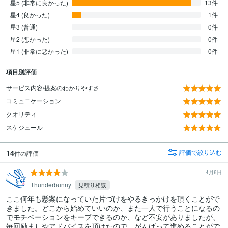
星5 (非常に良かった)
13件
星4 (良かった)
1件
星3 (普通)
0件
星2 (悪かった)
0件
星1 (非常に悪かった)
0件
項目別評価
サービス内容/提案のわかりやすさ
コミュニケーション
クオリティ
スケジュール
14
評価で絞り込む
件の評価
4月6日
Thunderbunny
見積り相談
ここ何年も懸案になっていた片づけをやるきっかけを頂くことがで
きました。どこから始めていいのか、また一人で行うことになるの
でモチベーションをキープできるのか、など不安がありましたが、
毎回励ましやアドバイスを頂けたので、がんばって進めることがで