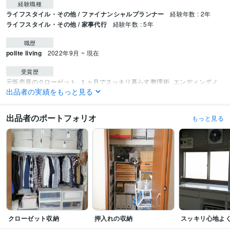
経験職種
ライフスタイル・その他 / ファイナンシャルプランナー
経験年数 : 2年
ライフスタイル・その他 / 家事代行
経験年数 : 5年
職歴
polite living
2022年9月 ~ 現在
受賞歴
元販売員のクローゼット
１ヶ月でスッキリ暮らす整理術
エンディングノ
出品者の実績をもっと見る
ートの書き方
終活の始め方
こんな時の整理収納術
資格・検定
出品者のポートフォリオ
もっと見る
色彩検定2級
取得年 : 2013年
毒物劇物取扱責任者
取得年 : 2015年
2級FP技能士
取得年 : 2015年
終活アドバイザー
取得年 : 2016年
遺品整理士
取得年 : 2020年
得意分野
資産運用・副業の相談
エンディングノートの書き方
生前整理 終活
エンディングノート
住まい・美容・生活相談
整理収納アドバイス
クローゼット収納
押入れの収納
スッキリ心地よ
家事代行 整理収納