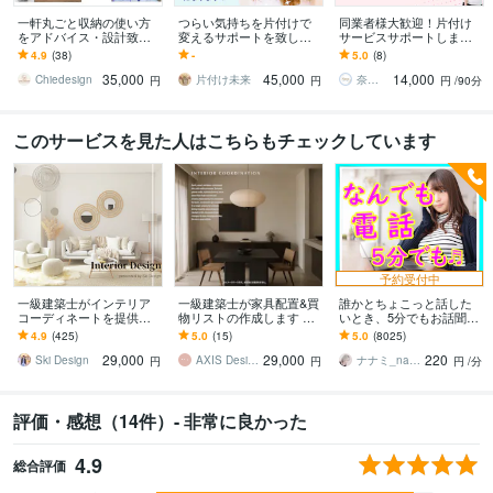
一軒丸ごと収納の使い方
つらい気持ちを片付けで
同業者様大歓迎！片付け
をアドバイス・設計致し
変えるサポートを致しま
サービスサポートします
ます 片付け苦手なインテ
す あなたの気持ちに寄り
高額スクールに入る前
4.9
(38)
-
5.0
(8)
リアデザイナーが収納の
添い、あなたの応援団に
に！あなたの個性を引き
35,000
45,000
14,000
お悩みを一緒に解決！
なります！
出します！
Chiedesign
片付け未来
奈那 Nana＠心・暮らしの片付けコーチ
円
円
円
/90分
このサービスを見た人はこちらもチェックしています
予約受付中
一級建築士がインテリア
一級建築士が家具配置&買
誰かとちょこっと話した
コーディネートを提供し
物リストの作成します ホ
いとき、5分でもお話聞き
ます 誰でも相談しやすい
テル・店舗クオリティを
ます 疲れた～、でもカウ
4.9
(425)
5.0
(15)
5.0
(8025)
価格で、お部屋作りのお
◎ご予算内で理想のお部
ンセリングじゃない、な
29,000
29,000
220
手伝い！
屋を完成！
んとなく雑談聞いて～
Ski Design
AXIS Design Partner
ナナミ_nanami
円
円
円
/分
評価・感想（14件）- 非常に良かった
4.9
総合評価