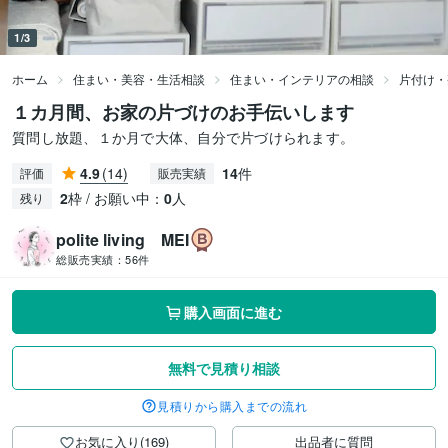
1/3
ホーム
住まい・美容・生活相談
住まい・インテリアの相談
片付け・
１カ月間、お家の片づけのお手伝いします
質問し放題、１か月で大体、自分で片づけられます。
4.9
(14)
14
件
評価
販売実績
2
枠 / お願い中：
0
人
残り
polite living MEI
総販売実績：
56件
購入画面に進む
無料で見積り相談
見積りから購入までの流れ
お気に入り(169)
出品者に質問