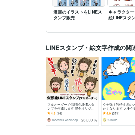
漫画のイラストをLINEス
キャラクター
タンプ販売
絵LINEスタ
LINEスタンプ・絵文字作成の関
フルオーダーで似顔絵LINEスタ
クセ強！独特すぎの
ンプを作成します 完全オリジナ
たくなります 大手企
ルのスタンプをプロのイラストレ
きクオリティ！キャ
4.9
(19)
5.0
(374)
ーターが作成します
ナシ！
26,000
mocchi’s workshop
fumi02
円