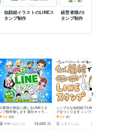
似顔絵イラストのLINEス
経営者様の似顔絵LINEス
久野さん
タンプ制作
タンプ制作
用スタン
お客様が身近に感じるLINEスタ
シンプルな似顔絵でLINEスタン
1点3000円～ L
ンプ制作致します 貴社キャラク
プをつくります シンプルで可愛
ンプ描きます 
ターとお客様が接点になる！！
い似顔絵でつくるオリジナルのLI
風など、タッチ
5.0
(22)
5.0
(4)
5.0
(9)
NEスタンプ！
ます
15,000
30,000
髙橋ぺんたごん
にぎりこぷし
田島ゆみ
円
円