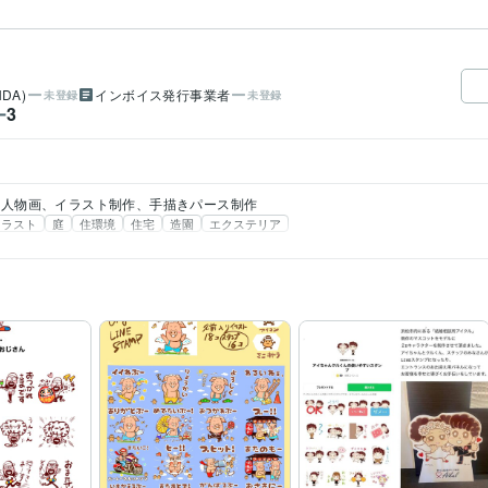
DA)
インボイス発行事業者
未登録
未登録
3
ー
人物画、イラスト制作、手描きパース制作
イラスト
庭
住環境
住宅
造園
エクステリア