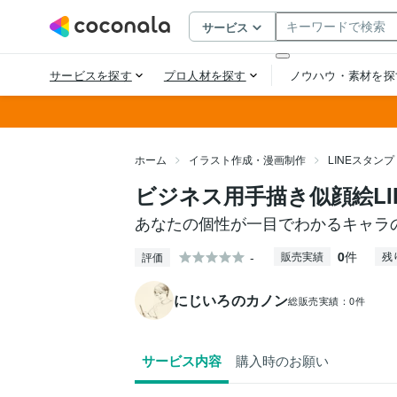
ホーム
イラスト作成・漫画制作
LINEスタン
ビジネス用手描き似顔絵L
あなたの個性が一目でわかるキャラ
0
件
-
販売実績
残
評価
にじいろのカノン
総販売実績：
0件
サービス内容
購入時のお願い