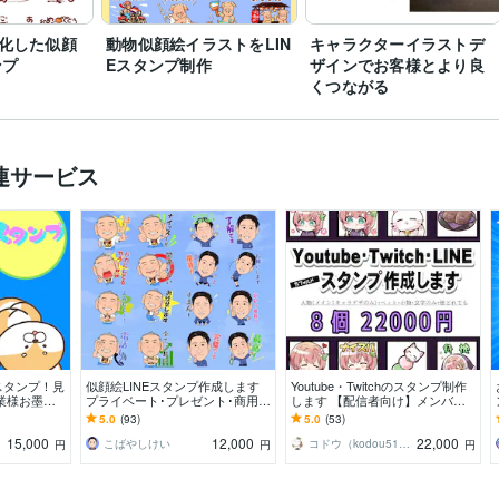
化した似顔
動物似顔絵イラストをLIN
キャラクターイラストデ
ンプ
Eスタンプ制作
ザインでお客様とより良
くつながる
連サービス
スタンプ！見
似顔絵LINEスタンプ作成します
Youtube・Twitchのスタンプ制作
業様お墨付
プライベート･プレゼント･商用な
します 【配信者向け】メンバー
ラ映え間違い
どに！
シップスタンプ・バッチなど
5.0
(93)
5.0
(53)
15,000
12,000
22,000
こばやしけい
コドウ（kodou510）
円
円
円