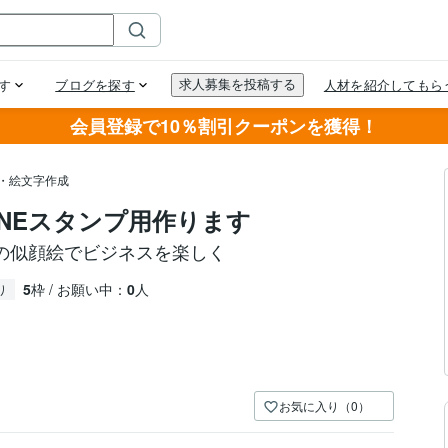
会員登録で10％割引クーポンを獲得！
プ・絵文字作成
INEスタンプ用作ります
の似顔絵でビジネスを楽しく
5
枠 / お願い中：
0
人
り
お気に入り（0）