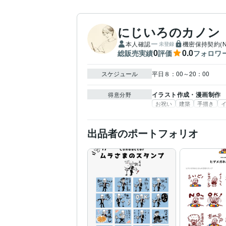
にじいろのカノン
本人確認
機密保持契約(N
未登録
0
0.0
総販売実績
評価
フォロワ
スケジュール
平日８：00～20：00
イラスト作成・漫画制作
得意分野
お祝い
建築
手描き
出品者のポートフォリオ