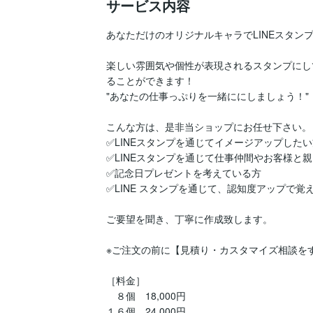
サービス内容
あなただけのオリジナルキャラでLINEスタンプ
楽しい雰囲気や個性が表現されるスタンプにし
ることができます！

"あなたの仕事っぷりを一緒ににしましょう！"

こんな方は、是非当ショップにお任せ下さい。

✅LINEスタンプを通じてイメージアップしたい
✅LINEスタンプを通じて仕事仲間やお客様と
✅記念日プレゼントを考えている方

✅LINE スタンプを通じて、認知度アップで覚
ご要望を聞き、丁寧に作成致します。

※ご注文の前に【見積り・カスタマイズ相談を
［料金］

　８個　18,000円

１６個　24,000円
