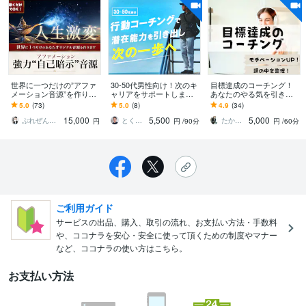
世界に一つだけの”アファ
30-50代男性向け！次のキ
目標達成のコーチング！
メーション音源”を作りま
ャリアをサポートします
あなたのやる気を引き出
す 聴くだけでOK！あなた
頭の中スッキリ！キャリ
します 達成したい目標が
5.0
(73)
5.0
(8)
4.9
(34)
の人生を加速的に変化さ
アコーチングで人生を一
あるけれど、一歩目を踏
15,000
5,500
5,000
せる強力音源
歩先へ！
み出せないあなたへ！
ぷれぜん仙人
とく｜社長専属の壁打ち相手｜直感を戦略へ
たかぎコーチ【習慣化サポーター】
円
円
/90分
円
/60分
ご利用ガイド
サービスの出品、購入、取引の流れ、お支払い方法・手数料
や、ココナラを安心・安全に使って頂くための制度やマナー
など、ココナラの使い方はこちら。
お支払い方法