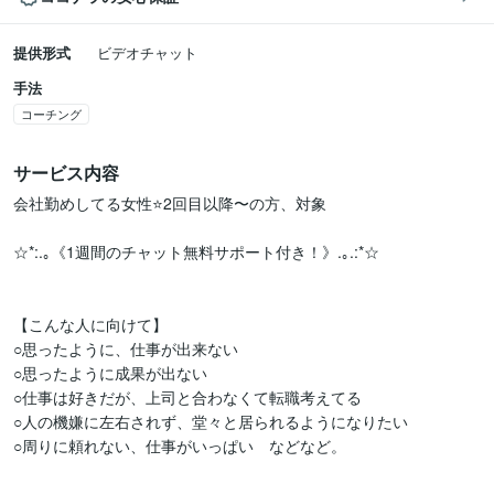
提供形式
ビデオチャット
手法
コーチング
サービス内容
会社勤めしてる女性⭐️2回目以降〜の方、対象

☆*:.｡《1週間のチャット無料サポート付き！》.｡.:*☆

【こんな人に向けて】

○思ったように、仕事が出来ない

○思ったように成果が出ない

○仕事は好きだが、上司と合わなくて転職考えてる

○人の機嫌に左右されず、堂々と居られるようになりたい

○周りに頼れない、仕事がいっぱい　などなど。
