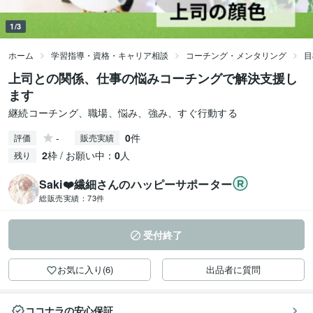
1/3
ホーム
学習指導・資格・キャリア相談
コーチング・メンタリング
目
上司との関係、仕事の悩みコーチングで解決支援し
ます
継続コーチング、職場、悩み、強み、すぐ行動する
-
0
件
評価
販売実績
2
枠 / お願い中：
0
人
残り
Saki❤️繊細さんのハッピーサポーター
総販売実績：
73件
受付終了
お気に入り(6)
出品者に質問
ココナラの安心保証