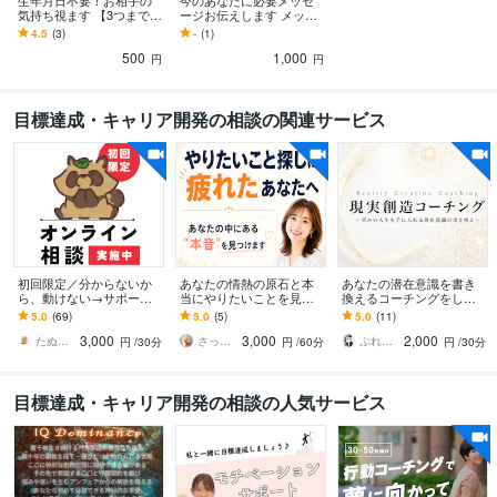
生年月日不要！お相手の
今のあなたに必要メッセ
気持ち視ます 【3つまで鑑
ージお伝えします メッセ
定ok】24時間以内回答！
ージあるなら欲しい⭐️スッ
4.5
(3)
-
(1)
前向きになるよう伝える
キリしたい、励まされた
500
1,000
い
円
円
目標達成・キャリア開発の相談の関連サービス
初回限定／分からないか
あなたの情熱の原石と本
あなたの潜在意識を書き
ら、動けない→サポート
当にやりたいことを見つ
換えるコーチングをしま
します 何が分かっていな
けます あなたの情熱や方
す 新しいゴール、セルフ
5.0
(69)
5.0
(5)
5.0
(11)
いか…それが分からない
向性が質問に答えていく
イメージを獲得する現実
3,000
3,000
2,000
方もOK！御用聞き窓口
だけでスルスル見つかる
創造コーチング
たぬき／あなたの味方につきます
さっぴ＠心理カウンセラー起業サポート
ぷれぜん仙人
円
/30分
円
/60分
円
/30分
目標達成・キャリア開発の相談の人気サービス