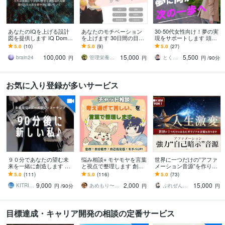
あなたのIQを上げる設計
あなたのモチベーション
30-50代女性向け！夢の実
図を提供します IQ Domin
を上げます 30日間の目標
現をサポートします 頭の
ance 圧倒的なアップグレ
達成のサポートをしま
中スッキリ！ライフデザ
5.0
(10)
5.0
(9)
5.0
(27)
ードで人生変革
す！一緒に達成しましょ
インコーチングで人生を
100,000
15,000
5,500
う♪
一歩先へ！
brain24
管理栄養士 もも
とく｜社長専属の壁打ち相手｜直感を戦略へ
円
円
円
/90分
お気に入り登録が多いサービス
９０分であなたの望む未
悩み相談⭐︎ モヤモヤを言葉
世界に一つだけの”アファ
来を一緒に創造します ワ
と視点で整理します 創
メーション音源”を作りま
クワクの未来発見×ゴール
作 アイディアや仕事の
す 聴くだけでOK！あなた
5.0
(111)
5.0
(116)
5.0
(73)
設定×可能性を開くコーチ
モチベーション、自己肯
の人生を加速的に変化さ
9,000
2,000
15,000
ング♪
定感UP
せる強力音源
KITRI（キトリ）
あめもり〜似顔絵イラスト〜
ぷれぜん仙人
円
/90分
円
円
目標達成・キャリア開発の相談の定番サービス