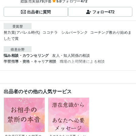
総販売実績
73
評価
5.0
フォロワー
472
出品者に質問
フォロー
472
受賞歴
努力賞(アパレル時代)
ココナラ　シルバーランク
コーチング教わり始めま
したで賞
得意分野
悩み相談・カウンセリング
友人・知人関係の相談
学習指導・資格・キャリア相談
職場の上司関連による相談
出品者のその他の人気サービス