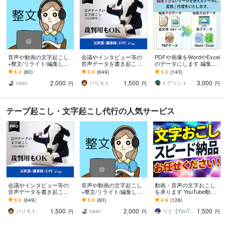
音声や動画の文字起こし
会議やインタビュー等の
PDFや画像をWordやExcel
+整文/リライト/編集しま
音声データを書き起こし
のデータにします 編集可
す 綺麗な文章に！記事
ます 弁護士事務所のお墨
能なワードやエクセルの
5.0
(80)
5.0
(649)
5.0
(143)
化、動画テロップ、議事
付き！裁判所提出用の通
データにしたいという方
2,000
1,500
3,000
録、AIの手直しなど
話記録の文字起こし！
へ！
nasn
バリモト
x アツシ x
円
円
円
テープ起こし・文字起こし代行の人気サービス
会議やインタビュー等の
音声や動画の文字起こし
動画・音声の文字おこし
音声データを書き起こし
+整文/リライト/編集しま
を承ります YouTube動画
ます 弁護士事務所のお墨
す 綺麗な文章に！記事
などの文字おこしを即日
5.0
(649)
5.0
(80)
4.9
(128)
付き！裁判所提出用の通
化、動画テロップ、議事
で丁寧に代行します！
1,500
2,000
1,500
話記録の文字起こし！
録、AIの手直しなど
バリモト
nasn
りと【YouTube運用】
円
円
円