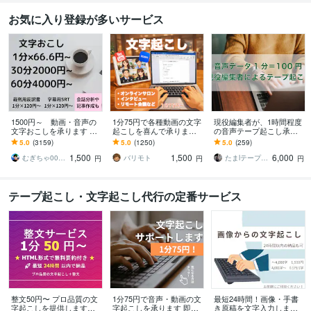
お気に入り登録が多いサービス
1500円～ 動画・音声の
1分75円で各種動画の文字
現役編集者が、1時間程度
文字おこしを承ります ご
起こしを喜んで承ります
の音声テープ起こし承り
要望には可能な限り対応
オンライン会議やYouTube
ます 用途を考慮した文字
5.0
(3159)
5.0
(1250)
5.0
(259)
いたします
演者の丁寧な書き起こし
起こし(ケバ取りまで)
1,500
1,500
6,000
代行！
むぎちゃ0012 作業代行・総合サポート
バリモト
たまlテープ起こし承りますl
円
円
円
テープ起こし・文字起こし代行の定番サービス
整文50円〜 プロ品質の文
1分75円で音声・動画の文
最短24時間！画像・手書
字起こしを提供します
字起こしを承ります 即日
き原稿を文字入力します