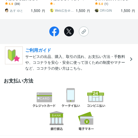
【品質・スピード・価
納品も対応！Youtubeの字
AI任せでなく、人力で迅
4.9
(39)
-
5.0
(1)
格】三拍子そろった要約
幕、議事録作成も対応！
速丁寧に確認します
1,500
1,500
1,500
資料をお付けします
あす ゆと
Web広告＠グレーのご機嫌なネコ
OR1GIN
円
円
円
ご利用ガイド
サービスの出品、購入、取引の流れ、お支払い方法・手数料
や、ココナラを安心・安全に使って頂くための制度やマナー
など、ココナラの使い方はこちら。
お支払い方法