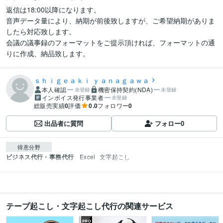
返信は18:00以降になります。

音声データ量により、納期が前後致しますが、ご希望納期がありま
したら対応致します。

会議の議事録のフォーマットをご提示頂ければ、フォーマットの通
りに作成、納品致します。
ｓｈｉｇｅａｋｉ ｙａｎａｇａｗａ
本人確認
機密保持契約(NDA)
未登録
未登録
インボイス発行事業者
未登録
総販売実績
0
評価
0.0
フォロワー
0
出品者に質問
フォロー
0
得意分野
ビジネス代行・事務代行
Excel
文字起こし
テープ起こし・文字起こし代行の関連サービス