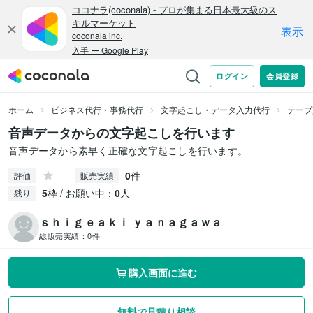
ホーム
ビジネス代行・事務代行
文字起こし・データ入力代行
テープ
音声データからの文字起こしを行います
音声データから素早く正確な文字起こしを行います。
-
0
件
評価
販売実績
5
枠 / お願い中：
0
人
残り
ｓｈｉｇｅａｋｉ ｙａｎａｇａｗａ
総販売実績：
0件
購入画面に進む
無料で見積り相談