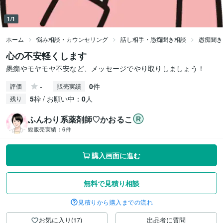
1/1
ホーム
悩み相談・カウンセリング
話し相手・愚痴聞き相談
愚痴聞き
心の不安軽くします
愚痴やモヤモヤ不安など、メッセージでやり取りしましょう！
-
0
件
評価
販売実績
5
枠 / お願い中：
0
人
残り
ふんわり系薬剤師♡かおるこ
総販売実績：
6件
購入画面に進む
無料で見積り相談
見積りから購入までの流れ
お気に入り(17)
出品者に質問