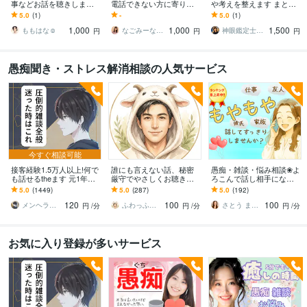
事などお話を聴きします
電話できない方に寄り添
や考えを整えます まとま
長文でもOK、24時間メッ
います 家族がいて電話で
らない考えや気持ちを整
5.0
(1)
-
5.0
(1)
セージのやり取り♪
きない夏休みに★文字で
えます
1,000
1,000
1,500
寄り添い心を整えます
ももはな☺︎
なごみーな♡癒し系心のサポーター
神眼鑑定士❂真音
円
円
円
愚痴聞き・ストレス解消相談の人気サービス
今すぐ相談可能
接客経験1.5万人以上!何で
誰にも言えない話、秘密
愚痴・雑談・悩み相談❀よ
も話せるtheます 元1年以
厳守でやさしくお聴きし
ろこんで話し相手になり
上No.1ホストと気軽に雑
ます 恥ずかしい言えな
ます 職場の人間関係・仕
5.0
(1449)
5.0
(287)
5.0
(192)
談！もちろん愚痴も歓迎
い・しんどい・本音→話
事・夫婦・親子❀どんなお
120
100
100
してスッキリ☘️
話もお聴きします❀
メンヘラ救世主 えの
ふわっふわのカシミヤ
さとう まり✤悩めるあなたのそばにいます
円
/分
円
/分
円
/分
お気に入り登録が多いサービス