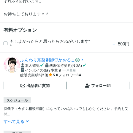
それを3回行います。

お待ちしております＾＾
有料オプション
もしよかったらと思ったらおねがいします^
＋
500円
^
ふんわり系薬剤師♡かおるこ
本人確認
機密保持契約(NDA)
インボイス発行事業者
未登録
総販売実績
6
評価
5.0
フォロワー
34
出品者に質問
フォロー
34
スケジュール
待機中（今すぐ相談可能）になっていればいつでもおかけください。予約も受
付...
すべて見る