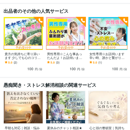
出品者のその他の人気サービス
予約受付中
予約受付中
予約受付中
貴方の気持ちに寄り添い
男性専用☆こんな事あっ
女性専用☆お話伺います
ます 少しでも心のコリが
たんだよ！お話伺います
辛い時、誰かと繋がりた
ほぐれる様に、お話し伺
毎日お疲れさまです☺️モ
い時、連絡くださいね☆
5.0
(2)
5.0
(3)
5.0
(1)
います♪
ヤモヤしてる事を聞かせ
100
100
100
て下さい！
円
/分
円
/分
円
/分
愚痴聞き・ストレス解消相談の関連サービス
早朝も対応｜雑談・悩み
夏休みのチャット相談★
心と頭の整頓室｜気持ち