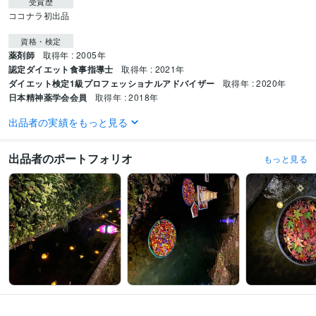
受賞歴
ココナラ初出品
資格・検定
薬剤師
取得年 : 2005年
認定ダイエット食事指導士
取得年 : 2021年
ダイエット検定1級プロフェッショナルアドバイザー
取得年 : 2020年
日本精神薬学会会員
取得年 : 2018年
出品者の実績をもっと見る
得意分野
悩み相談・カウンセリング
悩みや不安のお話を聞く
悩み事、不安、愚痴
出品者のポートフォリオ
もっと見る
住まい・美容・生活相談
ダイエット
ダイエット、食生活