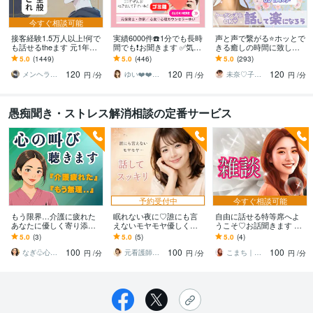
今すぐ相談可能
接客経験1.5万人以上!何で
実績6000件☎️1分でも長時
声と声で繋がる⭐️ホッとで
も話せるtheます 元1年以
間でも❗️お聞きます ✅気持
きる癒しの時間に致しま
上No.1ホストと気軽に雑
ちわかって❗️⚡️イライラ⚡️も
す 泣いて笑って✨ありの
5.0
(1449)
5.0
(446)
5.0
(293)
談！もちろん愚痴も歓迎
やもや⚡️何でもOK♡
ままのあなたで♬気軽に
120
120
120
心のケアしましょ✨
メンヘラ救世主 えの
ゆい❤️❤️癒しの心友
未奈♡子供のようにありのままで⭐️
円
/分
円
/分
円
/分
愚痴聞き・ストレス解消相談の定番サービス
予約受付中
今すぐ相談可能
もう限界…介護に疲れた
眠れない夜に♡誰にも言
自由に話せる特等席へよ
あなたに優しく寄り添い
えないモヤモヤ優しく聞
うこそ♡お話聞きます 雑
ます 現役介護福祉士&看
きます 話すだけで心がふ
談大歓迎♡愚痴モヤモ
5.0
(3)
5.0
(5)
5.0
(4)
護師が、疲れたあなたを
っと軽くなる♪お喋りしま
ヤ…吐き出して明日も頑
100
100
100
癒します。
しょう^ ^
張ろう！
なぎ♧心の寄り添い人
元看護師♡花奈（はな）の部屋
こまち｜あなたを包む陽だまり✨
円
/分
円
/分
円
/分