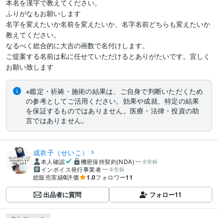
本名を漢字で教えてください。

ふりがなもお願いします

名字を変えたいか名前を変えたいか、名字名前どちらも変えたいか
教えてください。

なるべく総合的に大吉の画数で名付けします。

ご提案する名前は私に任せていただけるとありがたいです。宜しく
※鑑定・祈祷・施術の結果は、ご自身で判断いただくため
の参考としてご活用ください。効果や成就、特定の結果
を保証するものではありません。医療・法律・投資の助
言ではありません。
成衣子（せいこ）
本人確認
機密保持契約(NDA)
未登録
インボイス発行事業者
未登録
総販売実績
0
評価
1.0
フォロワー
11
出品者に質問
フォロー
11