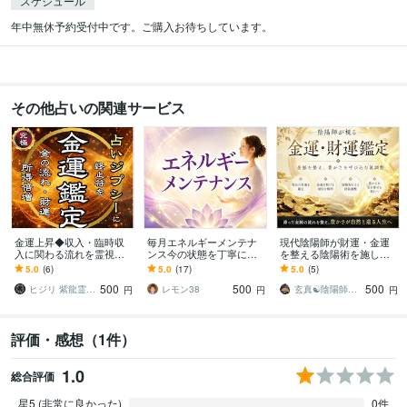
スケジュール
年中無休予約受付中です。ご購入お待ちしています。
その他占いの関連サービス
金運上昇◆収入・臨時収
毎月エネルギーメンテナ
現代陰陽師が財運・金運
入に関わる流れを霊視し
ンス今の状態を丁寧に整
を整える陰陽術を施しま
ます 【お金の巡りが変わ
えます 変化するエネルギ
す 金運鑑定⛩️金脈を整
5.0
(6)
5.0
(17)
5.0
(5)
る】金運が動くタイミン
ーの状態読み取り心身の
え、豊かさを呼び込む氣
500
500
500
グを詳細鑑定
バランスと運気を整え
調整を行います⛩️
ヒジリ 紫龍霊視伝承者
レモン38
玄真☯️陰陽師・霊視鑑定
円
円
円
評価・感想（1件）
1.0
総合評価
星5 (非常に良かった)
0件