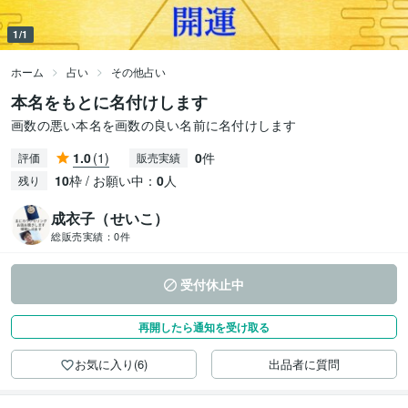
1/1
ホーム
占い
その他占い
本名をもとに名付けします
画数の悪い本名を画数の良い名前に名付けします
1.0
(1)
0
件
評価
販売実績
10
枠 / お願い中：
0
人
残り
成衣子（せいこ）
総販売実績：
0件
受付休止中
再開したら通知を受け取る
お気に入り(6)
出品者に質問