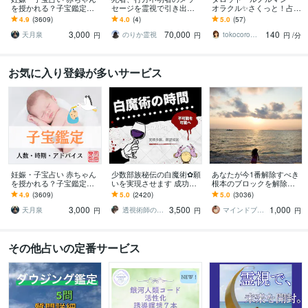
を授かれる？子宝鑑定し
セージを霊視で引き出し
オラクル✨さくっと！占い
ます 子供を授かるか、授
ます 探偵に頼む前に。実
ます 聞きたいこと、知り
4.9
(3609)
4.0
(4)
5.0
(57)
かる時期、性別、授かる
績多数、特殊な霊視鑑定
たいこと、気軽にピンポ
3,000
70,000
140
ための行動を鑑定
となります。
イントリーディング✨
天月泉
のりか霊視
tokocoro・とこころ⭐あふれる愛♡
円
円
円
/分
お気に入り登録が多いサービス
妊娠・子宝占い 赤ちゃん
少数部族秘伝の白魔術✿願
あなたが今1番解除すべき
を授かれる？子宝鑑定し
いを実現させます 成功率8
根本のブロックを解除し
ます 子供を授かるか、授
0%☆願いを実現します✿
ます とにかく現状を変え
4.9
(3609)
5.0
(2420)
5.0
(3036)
かる時期、性別、授かる
たい方、上手くいかない
3,000
3,500
1,000
ための行動を鑑定
と感じている方へ
天月泉
透視術師のアリナ
マインドブロックバスター颯（soul）
円
円
円
その他占いの定番サービス