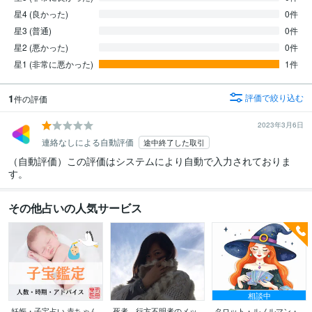
星4 (良かった)
0件
星3 (普通)
0件
星2 (悪かった)
0件
星1 (非常に悪かった)
1件
1
評価で絞り込む
件の評価
2023年3月6日
連絡なしによる自動評価
途中終了した取引
（自動評価）この評価はシステムにより自動で入力されておりま
す。
その他占いの人気サービス
相談中
妊娠・子宝占い 赤ちゃん
死者、行方不明者のメッ
タロット・ルノルマン・