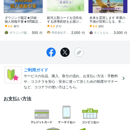
ダウジング鑑定★詳細・
銀河人類コードを活性化
未来を霊視します 幸運の
個人情報不要★5問鑑定し
する誘導瞑想をお届けし
予感が現実になる、本格
ます YES/NO、可能性の
ます 7人の高次存在とつな
未来鑑定
5.0
(67)
5.0
(11)
5.0
(20)
確率や時期・白黒ハッキ
がる 二極性統合＆銀河人
500
2,000
3,000
リさせたい時に！
類コード活性化
ダウジング鑑定士
和田多紀子♡レイキティーチャー・保健師
さくらもち恵那
円
円
円
ご利用ガイド
サービスの出品、購入、取引の流れ、お支払い方法・手数料
や、ココナラを安心・安全に使って頂くための制度やマナー
など、ココナラの使い方はこちら。
お支払い方法