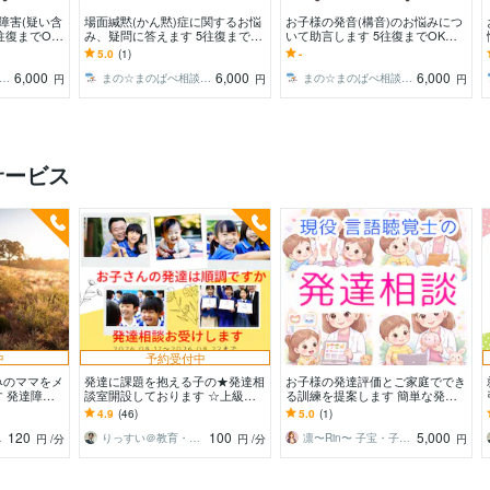
障害(疑い含
場面緘黙(かん黙)症に関するお悩
お子様の発音(構音)のお悩みにつ
往復までOK
み、疑問に答えます 5往復までO
いて助言します 5往復までOK☆
けて相談した
K☆じっくり時間をかけて相談し
じっくり時間をかけて相談したい
5.0
(1)
-
たい方にオススメ！
方にオススメ！
6,000
6,000
6,000
の☆まのぱぺ相談室室長
まの☆まのぱぺ相談室室長
まの☆まのぱぺ相談室室長
円
円
円
サービス
中
予約受付中
みのママをメ
発達に課題を抱える子の★発達相
お子様の発達評価とご家庭ででき
 発達障が
談室開設しております ☆上級心
る訓練を提案します 簡単な発達
ンセラーがや
理カウンセラー・特別支援教育
評価、お家でできる訓練を考案し
4.9
(46)
5.0
(1)
士・元校長が寄り添います
ます！
120
100
5,000
イナー
りっすい＠教育・心理相談室
凛〜Rin〜 子宝・子ども専門鑑定士
円
/分
円
/分
円