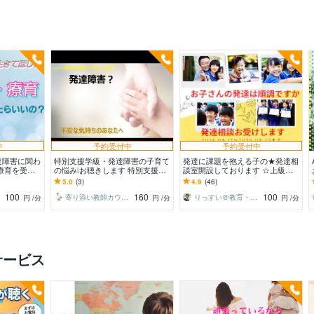
中
予約受付中
予約受付中
達障害に関わ
特別支援学級・発達障害の子育て
発達に課題を抱える子の★発達相
療育を受け
の悩み❕お聴きします 特別支援学
談室開設しております ☆上級心
た、実際に有
級担任がお悩みを聴きます。
理カウンセラー・特別支援教育
5.0
(3)
4.9
(46)
士・元校長が寄り添います
100
160
100
寄り添い教師カウンセラー Qooちー
りっすい＠教育・心理相談室
円
/分
円
/分
円
/分
サービス