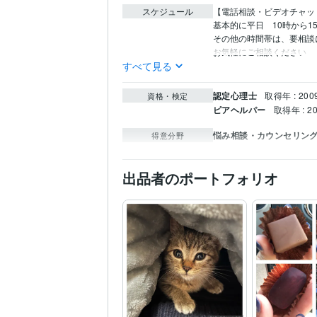
スケジュール
【電話相談・ビデオチャット】
基本的に平日　10時から15時
その他の時間帯は、要相談に
お気軽にご相談ください
すべて見る
認定心理士
取得年 : 200
資格・検定
ピアヘルパー
取得年 : 2
悩み相談・カウンセリン
得意分野
出品者のポートフォリオ