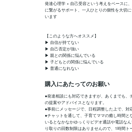
発達心理学 × 自己受容という考えをベースに
に繋がるサポート、一人ひとりの個性を大切に
います

【このような方へオススメ】

▶ 自信が持てない

▶ 自己否定が強い

▶ 親との関係に悩んでいる

▶ 子どもとの関係に悩んでいる

▶ 普通になれない
購入にあたってのお願い
●発達相談にも対応できますが、あくまでも、
の提案やアドバイスとなります。

●事前にメッセージで、日程調整した上で、対応
●チャットを通して、子育てママの癒し時間と
いるとなかなかゆっくりビデオ通話や電話なん
り取りの回数制限はありませんので、1時間ト