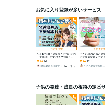
お気に入り登録が多いサービス
予約受付中
予約受付
ADHD/ASD？発達育児についての
こだわりの対処と発
不安解消します 検査？通級？支
る支援方法教えます 
援？受診？特性？暴言？感覚？等
た本人とすり合わせ
5.0
(20)
5.0
(41)
ママの悩み相談☆
効だった対処法
140
kako❤️家庭作業療法士☆ママに笑顔を
こころの秘密基地☆Shuurei
円
/分
子供の発達・成長の相談の定番