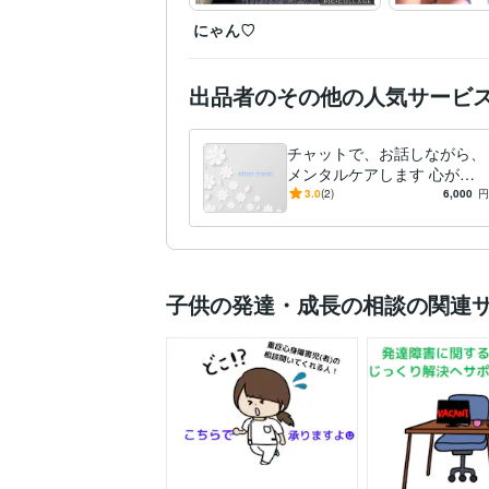
にゃん♡
出品者のその他の人気サービ
チャットで、お話しながら、
メンタルケアします 心が疲
れていませんか？ハードな毎
3.0
(2)
6,000
円
日のメンタルケアにどうぞ
子供の発達・成長の相談の関連