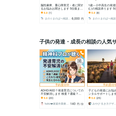
脳性麻痺、重心障害児・者に関す
1歳～小中高生の発達
るお悩みお聞きします 5往復まで
む)の相談承ります 5
OK☆じっくり時間をかけて相談
☆じっくり時間をか
5.0
(1)
5.0
(8)
したい方にオススメ！
い方にオススメ！
6,000
まの☆まのぱぺ相談室室長
ま
円
子供の発達・成長の相談の人気
予約受付中
予約受付
ADHD/ASD？発達育児についての
子どもの発達にお悩
不安解消します 検査？通級？支
ンタルサポートします
援？受診？特性？暴言？感覚？等
い児の子育て / カウ
5.0
(20)
5.0
(25)
ママの悩み相談☆
さしく寄り添います
140
kako❤️家庭作業療法士☆ママに笑顔を
みやび 生き方デザ
円
/分