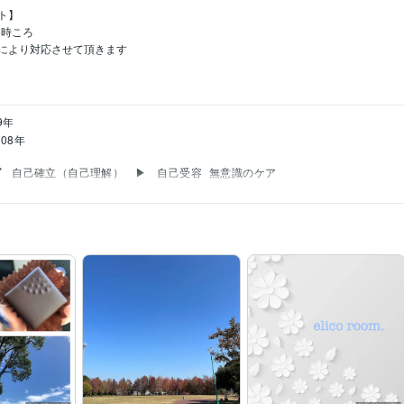


ころ

より対応させて頂きます

9年
008年
グ
自己確立（自己理解）　▶　自己受容
無意識のケア