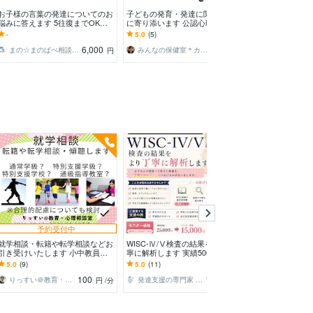
お子様の言葉の発達についてのお
子どもの発育・発達に関する悩み
知能検査の相談•
悩みに答えます 5往復までOK☆
に寄り添います 公認心理師・保
について教えます 
じっくり時間をかけて相談したい
健師・保育士資格を持つ4児の母
C、田中ビネー、
-
5.0
(5)
4.6
(21)
方にオススメ！
です
意です。
6,000
5,000
まの☆まのぱぺ相談室室長
みんなの保健室＊カウンセラーえみ
円
円
予約受付中
就学相談・転籍や転学相談などお
WISC-Ⅳ/Ⅴ検査の結果をより丁
ADHDのお悩み
引き受けいたします 小中教員歴
寧に解析します 実績500件超／役
ます ADHD/発
３３年の元校長／上級心理カウン
立てやすい支援策をご提案いたし
ン/子育て/悩み相
5.0
(9)
5.0
(11)
5.0
(6)
セラーが寄り添います
ます！
100
15,000
りっすい＠教育・心理相談室
発達支援の専門家 エリ
山下凛
円
/分
円