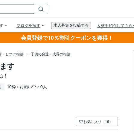
会員登録で10％割引クーポンを獲得！
育・しつけ相談
子供の発達・成長の相談
ます
ね！
10
枠 / お願い中：
0
人
り
お気に入り（16）