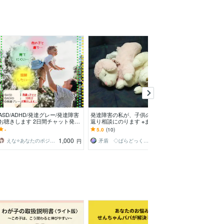
ASD/ADHD/発達グレー/発達障害
発達障害の私が、子供の頃を振り
チャット14日間
お聴きします 2日間チャット発達
返り相談にのります ※まずはダイ
愚痴や相談伺い
っ子育て20年ママにあなたの想い
レクトメッセージへお問い合わせ
士さんには相談
-
5.0
(10)
5.0
(3)
吐き出して
をお願いします。
な…という時に✧
1,000
1,000
えな⭐️あなたのポジティブ応援団
矛盾 ◇ぱらどっくす◇
円
円