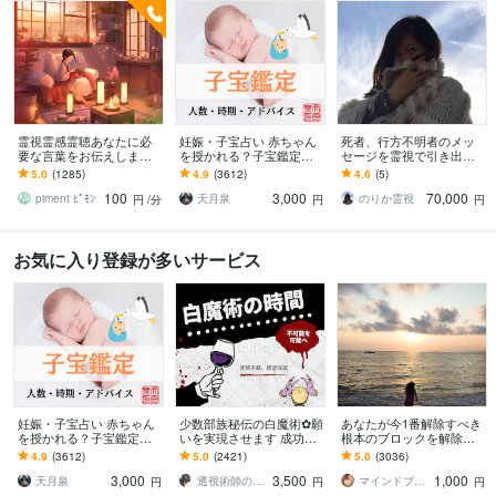
霊視霊感霊聴あなたに必
妊娠・子宝占い 赤ちゃん
死者、行方不明者のメッ
要な言葉をお伝えします
を授かれる？子宝鑑定し
セージを霊視で引き出し
〜〜例えばふとこの場所
ます 子供を授かるか、授
ます 探偵に頼む前に。実
5.0
(1285)
4.9
(3612)
4.0
(5)
がリアルなのかわからな
かる時期、性別、授かる
績多数、特殊な霊視鑑定
100
3,000
70,000
くなる瞬間に〜〜
ための行動を鑑定
となります。
piment ﾋﾟﾓﾝ
天月泉
のりか霊視
円
/分
円
円
お気に入り登録が多いサービス
妊娠・子宝占い 赤ちゃん
少数部族秘伝の白魔術✿願
あなたが今1番解除すべき
を授かれる？子宝鑑定し
いを実現させます 成功率8
根本のブロックを解除し
ます 子供を授かるか、授
0%☆願いを実現します✿
ます とにかく現状を変え
4.9
(3612)
5.0
(2421)
5.0
(3036)
かる時期、性別、授かる
たい方、上手くいかない
3,000
3,500
1,000
ための行動を鑑定
と感じている方へ
天月泉
透視術師のアリナ
マインドブロックバスター颯（soul）
円
円
円