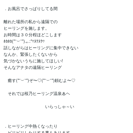
．お風呂でさっぱりしてる間

離れた場所の私から遠隔での

ヒーリングを施します。

お時間は３０分程ほどこします

ﾎｶﾎｶ(*˘︶˘*).｡.:*♡ﾇｸﾇｸ♡

話しながらはヒーリングに集中できない

なんか、緊張したくないから

気づかないうちに施してほしい!

そんなアナタの遠隔ヒーリング　

　癒す(*˘︶˘*)ぞ〜♡(*˘︶˘*)頼むよ〜♡

　それでは桜乃ヒーリング温泉♨ヘ

　　　　　　　　　　いらっしゃ～い

．ヒーリング中熱くなったり

　ピリピリしたりする事もあります。
