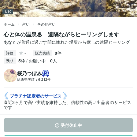
1/10
ホーム
占い
その他占い
心と体の温泉♨ 遠隔ながらヒーリングします
あなたが普通に過ごす間に離れた場所から癒しの遠隔ヒーリング
-
0
件
評価
販売実績
5
枠 / お願い中：
0
人
残り
桜乃つぼみ
総販売実績：
6,212件
プラチナ認定者の
サービス
直近3ヶ月で高い実績を維持した、信頼性の高い出品者のサービス
です
受付休止中