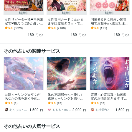
離席中
離席中
離席中
女性リピーター様❤再来限
女性専用カードに出たま
同業者ＯＫ女性占い師専
定で❤桜乃つぼみが占いま
ま辛口霊感タロットで占
用でお相手and鑑定します
す 仕事✨恋愛✨家庭✨複雑
います 新規様も歓迎❤恋
✨愚痴✨相談✨雑談✨仕事
5.0
(3823)
5.0
(2100)
5.0
(171)
etc.タロットを使って辛口
愛❤複雑❤仕事❤家族❤悩
✨恋愛✨鑑定の悩み✨お客
180
180
180
鑑定します
んだ時は気楽にどうぞ
様の悩み✨
円
/分
円
/分
円
/分
その他占いの関連サービス
白龍ヒーリング☆巫女が
体の不調部分へ＊優しく
霊障・心霊写真・動画鑑
あなたの魂を深く浄化し
遠隔ヒーリングお贈りし
定のお悩み聞きます すぐ
ます ✧*̥˚ 光の流れに戻る
ます 式神様のお力を借り
にお祓いに行けない方、
5.0
(8)
5.0
(13)
5.0
(63)
ため深層からの魂の調律
るスピリチュアルヒーリ
不安な方、是非一度ご相
1,500
2,000
1,500
✧*̥˚
ング＊
談下さい！
あんじゅ＊白龍と繋がる転生巫女占い師
ももも＊momomo
お神酒ﾁｬﾝ
円
円
円
その他占いの人気サービス