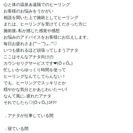
心と体の温泉♨遠隔でのヒーリング

お客様のお悩みをうかがい

相談を聞いた上で施術としてヒーリング

または、ヒーリングを受けてくださった方に

施術後､私が感じた感覚や感想

お悩みのアドバイスをお客様にお伝えします。

毎日お疲れさま(*˘︶˘*).｡.:*♡

いつも疲れるほど頑張ってしまうアナタ

ここはそんなアナタ向けの

カウンセリグサービスです❤(ӦｖӦ｡)

忙しいからゆっくり時間を使って

ヒーリングなんてしてらんない！

でも、ヒーリングでスッキリとか

穏やかな気分とかあじわいたーい!

なんて風に､疲れたアナタ

それでしたら♡(ӦｖӦ｡)ｺﾁﾗ♡

．アナタが仕事している間

．寝ている間
