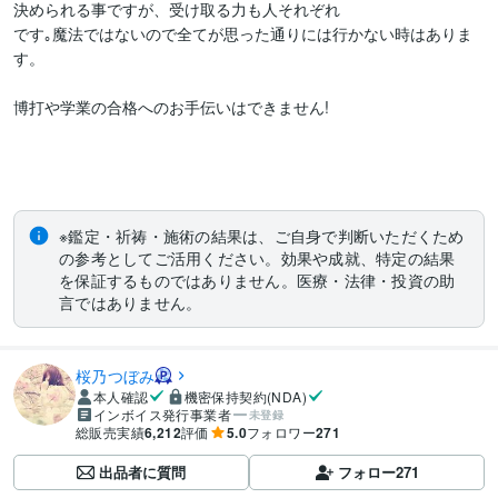
決められる事ですが、受け取る力も人それぞれ

です｡魔法ではないので全てが思った通りには行かない時はありま
す。

博打や学業の合格へのお手伝いはできません!

※鑑定・祈祷・施術の結果は、ご自身で判断いただくため
の参考としてご活用ください。効果や成就、特定の結果
を保証するものではありません。医療・法律・投資の助
言ではありません。
桜乃つぼみ
本人確認
機密保持契約(NDA)
インボイス発行事業者
未登録
総販売実績
6,212
評価
5.0
フォロワー
271
出品者に質問
フォロー
271