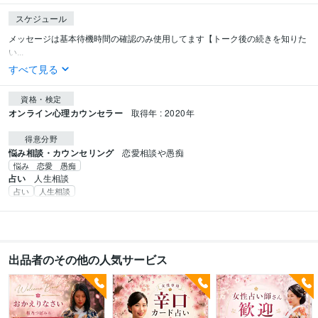
スケジュール
メッセージは基本待機時間の確認のみ使用してます【トーク後の続きを知りた
い...
すべて見る
資格・検定
オンライン心理カウンセラー
取得年 : 2020年
得意分野
悩み相談・カウンセリング
恋愛相談や愚痴
悩み 恋愛 愚痴
占い
人生相談
占い
人生相談
出品者のその他の人気サービス