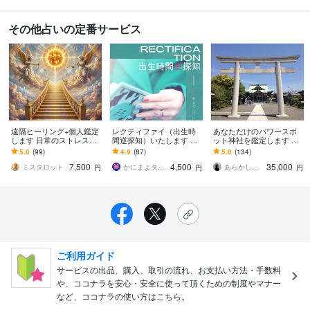
その他占いの定番サービス
遠隔ヒーリング+個人鑑定
レクティファイ（出生時
あなただけのパワースポ
します 日常のストレスや
間逆探知）いたします 母
ット神社を鑑定します 第
悩みを癒し、心の安らぎ
子手帳がなくても大丈
六感で相性のあう神社を
5.0
(99)
4.9
(87)
5.0
(134)
をお届けします。
夫！生まれた時間が不明
お伝えします。
7,500
4,500
35,000
な方へ
ミスタロット
かにまよタロット
あらかし時雨
円
円
円
ご利用ガイド
サービスの出品、購入、取引の流れ、お支払い方法・手数料
や、ココナラを安心・安全に使って頂くための制度やマナー
など、ココナラの使い方はこちら。