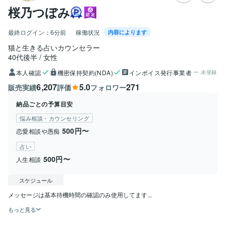
桜乃つぼみ
最終ログイン：
6分前
稼働状況
内容によります
猫と生きる占いカウンセラー
40代後半
女性
本人確認
機密保持契約(NDA)
インボイス発行事業者
未登録
6,207
5.0
271
販売実績
評価
フォロワー
納品ごとの予算目安
悩み相談・カウンセリング
500円〜
恋愛相談や愚痴
占い
500円〜
人生相談
スケジュール
メッセージは基本待機時間の確認のみ使用してます...
もっと見る