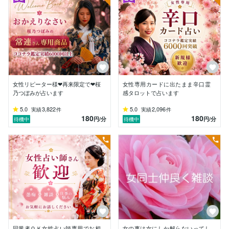
カードはお客様1人1人毎回

電話のベルがなった時点でシャフルし直し

ボタンを押して電話に出たところで

軽く挨拶して

((どうも〜(❀´꒳`)よろしくお願いします)))

☆名前や生年月日は鑑定するのに

私はいりませんのでそのまま鑑定開始します！

女性リピーター様❤再来限定で❤桜
女性専用カードに出たまま辛口霊
お客様に

乃つぼみが占います
感タロットで占います
今日の相談はなんですか〜？って声をかけたら

5.0
3,822
5.0
2,096
実績
件
実績
件
180
180
お客様に○○○について○○○は

円
/分
円
/分
待機中
待機中
どう○○○なのか？聞きたい！などを

話してもらっている時間

□□((Q(･ω･Q)ｼｬｶｼｬｶ□□((Q(･ω･Q)ｼｬｶｼｬｶ

この間にシャフルし直したり

カードを引きはじめます

□□□□ｽｽｽｰ(*ÒωÓ*)ﾑﾑｯ!!))))))三

その後は回答していきます

一方的にざっくり回答して終わりを希望する方

詳しく細かな質問を追加で聞かれる方

様々ですのでそのお客様しだいで

ここから先は違いが出るところだと思います。

同業者ＯＫ女性占い師専用でお相
女の事は女にしか解らないってし