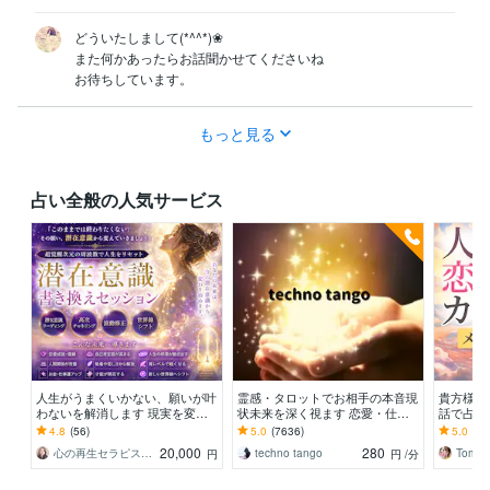
どういたしまして(*^^*)❀

また何かあったらお話聞かせてくださいね

お待ちしています。
もっと見る
占い全般の人気サービス
人生がうまくいかない、願いが叶
霊感・タロットでお相手の本音現
貴方様の
わないを解消します 現実を変え
状未来を深く視ます 恋愛・仕
話で占い
るために努力したのに、自力では
事・家族・人間関係の本質を見抜
オラクル
4.8
(56)
5.0
(7636)
5.0
(71
もう無理と感じている
きスピード解決へ
ドを使用
20,000
280
心の再生セラピスト YASUKO
techno tango
Tomo_
円
円
/分