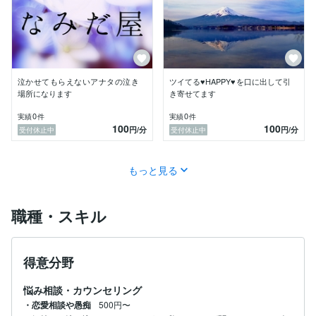
アニメオタ

腐女子です笑

・ココナラ内の相談相手になります。

・ビデオチャットはおこないません。

・相談中、猫の声聴こえるかも。

泣かせてもらえないアナタの泣き
ツイてる♥HAPPY♥を口に出して引
・人を試す方、嘘つく人は鑑定しません！

場所になります
き寄せてます
0
0
実績
件
実績
件
100
100
円
/分
円
/分
受付休止中
受付休止中
もっと見る
職種・スキル
得意分野
悩み相談・カウンセリング
・恋愛相談や愚痴
500円〜