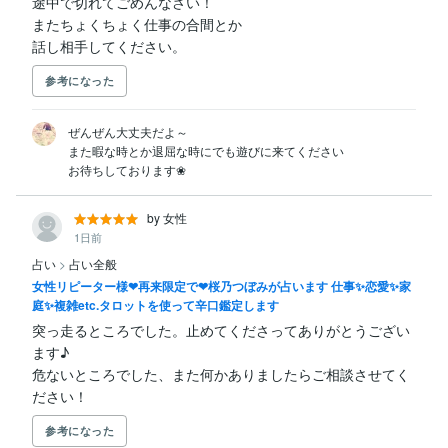
途中で切れてごめんなさい！

またちょくちょく仕事の合間とか

話し相手してください。
参考になった
ぜんぜん大丈夫だよ～

また暇な時とか退屈な時にでも遊びに来てください

お待ちしております❀
by 女性
1日前
占い
>
占い全般
女性リピーター様❤再来限定で❤桜乃つぼみが占います 仕事✨恋愛✨家
庭✨複雑etc.タロットを使って辛口鑑定します
突っ走るところでした。止めてくださってありがとうござい
ます♪

危ないところでした、また何かありましたらご相談させてく
ださい！
参考になった