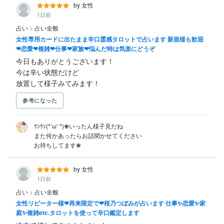
by 女性
1日前
占い
>
占い全般
女性専用カードに出たまま辛口霊感タロットで占います 新規様も歓迎
❤恋愛❤複雑❤仕事❤家族❤悩んだ時は気楽にどうぞ
今日もありがとうございます！

今は辛い状態だけど

放置して様子みてみます！
参考になった
ｳﾝｳﾝ(*‘ω‘ *)❀いったん様子見だね

また何かあったらお話聞かせてください

お待ちしてます❀
by 女性
1日前
占い
>
占い全般
女性リピーター様❤再来限定で❤桜乃つぼみが占います 仕事✨恋愛✨家
庭✨複雑etc.タロットを使って辛口鑑定します