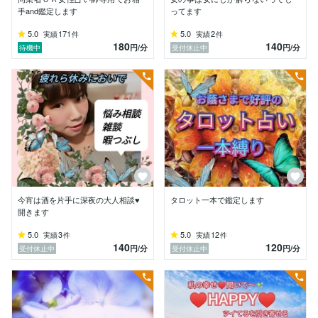
手and鑑定します
ってます
あとは鑑定中はタメ語です

5.0
171
5.0
2
実績
件
実績
件
お互い楽な気持ちで鑑定しましょう♬.*ﾟ

180
140
円
/分
円
/分
待機中
受付休止中
友達に話すくらい楽に楽しく鑑定しましょうね！

☆鑑定速度下げてゆっくり鑑定したい方や

話す速度下げて欲しい方は教えてください。

おそくも話せますから！

詳しくは各商品説明文を読んでね

私はどんな人( 'ω')?

道で知らないおじいちゃんおばあちゃんに

よく声かけられる人

今宵は酒を片手に深夜の大人相談♥
タロット一本で鑑定します
開きます
深夜の鑑定でも昼のテンションと変わらない人

5.0
3
5.0
12
実績
件
実績
件
140
120
円
/分
円
/分
受付休止中
受付休止中
酸いも甘いも経験してきて大抵の事は動じない

(貧困、家族問題、いじめ、病気、パワハラ、失恋、介
護、ペットロス)

もとコスオタ
