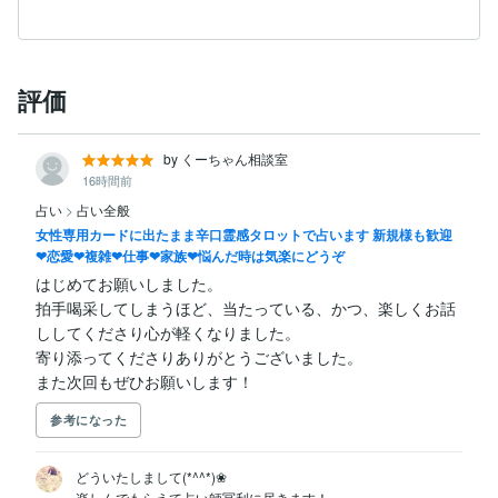
評価
by くーちゃん相談室
16時間前
占い
>
占い全般
女性専用カードに出たまま辛口霊感タロットで占います 新規様も歓迎
❤恋愛❤複雑❤仕事❤家族❤悩んだ時は気楽にどうぞ
はじめてお願いしました。

拍手喝采してしまうほど、当たっている、かつ、楽しくお話
ししてくださり心が軽くなりました。

寄り添ってくださりありがとうございました。

また次回もぜひお願いします！
参考になった
どういたしまして(*^^*)❀

楽しんでもらえて占い師冥利に尽きます！
