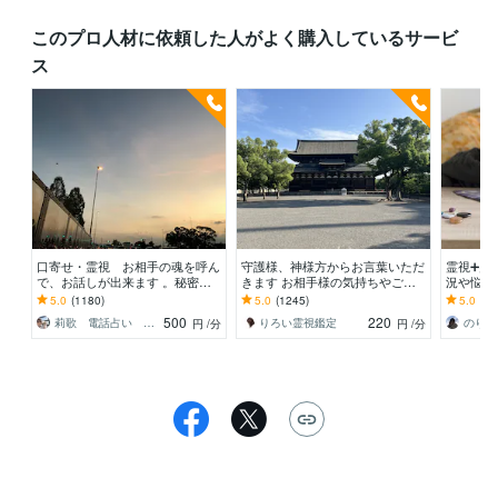
このプロ人材に依頼した人がよく購入しているサービ
ス
口寄せ・霊視 お相手の魂を呼ん
守護様、神様方からお言葉いただ
霊視➕霊
で、お話しが出来ます 。秘密の
きます お相手様の気持ちやご自
況や悩み
恋愛・復縁・片思い・亡くなった
身のお悩みについて霊視鑑定しま
末裔 |プ
5.0
(1180)
5.0
(1245)
5.0
(66
方・ペットと話せます。
す。
や未来を
500
220
莉歌 電話占い 女性限定
りろい霊視鑑定
のりか
円
/分
円
/分