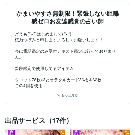
かまいやすさ無制限！緊張しない距離
感ゼロお友達感覚の占い師
どうも(*'-'*)はじめまして(*'-'*)

桜乃つぼみと申しますよろしくお願いします！

今は電話鑑定のみ受付テキスト鑑定は行っておりませ
ん。

普段鑑定で使用してるアイテム

タロット78枚×3とオラクルカード36枚＆62枚

この4個を使用

(内1つは自分が企画作成の時点からかかわり

もっと見る
仕上げたもの)

【⠀スプレッドは組みません⠀】

短いと鑑定は5分とかの方もいれば

2時間越える方もいますしね(´˘`＊)

出品サービス（17件）
だから話聞かせてもらいながら

どんどんカード引いてお客様に回答してます！
