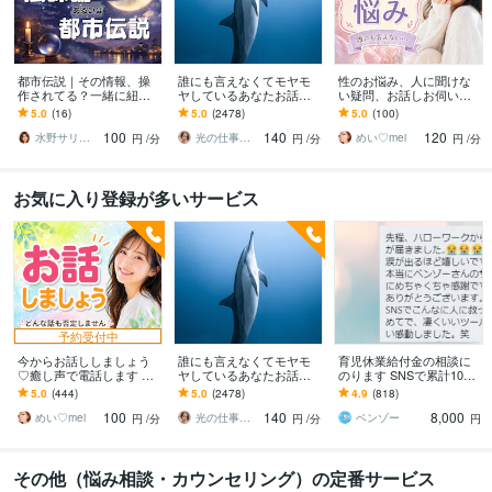
都市伝説｜その情報、操
誰にも言えなくてモヤモ
性のお悩み、人に聞けな
作されてる？一緒に紐解
ヤしているあなたお話伺
い疑問、お話しお伺いし
きます 陰謀論本当に偶
います ひとりで抱え込ま
ます 男女の性のお悩み、
5.0
(16)
5.0
(2478)
5.0
(100)
然？その直感、否定しま
ないで！ちょっと聞いて
人に聞けないお話し何で
100
140
120
せん。全部お聞きしま
ほしい！でも大丈夫❤️
もどうぞ！♡
水野サリー✨優しく寄り添う話し相手
光の仕事人☆picari
めい♡mei
円
/分
円
/分
円
/分
す！
お気に入り登録が多いサービス
予約受付中
今からお話ししましょう
誰にも言えなくてモヤモ
育児休業給付金の相談に
♡癒し声で電話します 気
ヤしているあなたお話伺
のります SNSで累計1000
楽にフリートーク♡雑談
います ひとりで抱え込ま
件超回答した、現役社労
5.0
(444)
5.0
(2478)
4.9
(818)
から悩み相談まで✨5分で
ないで！ちょっと聞いて
士事務所職員が対応
100
140
8,000
も大歓迎❤️
ほしい！でも大丈夫❤️
めい♡mei
光の仕事人☆picari
ベンゾー
円
/分
円
/分
円
その他（悩み相談・カウンセリング）の定番サービス