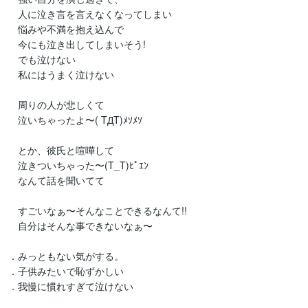
　人に泣き言を言えなくなってしまい

　悩みや不満を抱え込んで

　今にも泣き出してしまいそう!

　でも泣けない

　私にはうまく泣けない

　周りの人が悲しくて

　泣いちゃったよ〜( TДT)ﾒｿﾒｿ

　とか、彼氏と喧嘩して

　泣きついちゃった〜(T_T)ﾋﾟｴﾝ

　なんて話を聞いてて

　すごいなぁ〜そんなことできるなんて!!

　自分はそんな事できないなぁ〜

．みっともない気がする。

．子供みたいで恥ずかしい

．我慢に慣れすぎて泣けない
