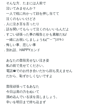
　そんな方、たまには人前で

　泣いてみませんか？

　一人で枕に向かって顔を押し当てて

　泣くのもいいけどさ

．人に泣き言を言ったり

．話を聞いてもらって泣くのもいいもんだよ

．すごい頑張った事の報告とかも素敵だね!

　一緒にお祝いしましょうね(*˘︶˘*)ｽﾃｷ✩

．悔しい事、悲しい事

．別れ話、HAPPYエンド

　あなたの普段見せない泣き姿

　私の前で見せてください。

　電話☎でのお付き合いだから顔も見えません

　だから、恥ずかしくないですよ

　普段頑張ってるあなた

　今日は肩の力をぬいて

　溜め込んでいる涙を流しましょう。

　辛いを明日まで持ち込まず
