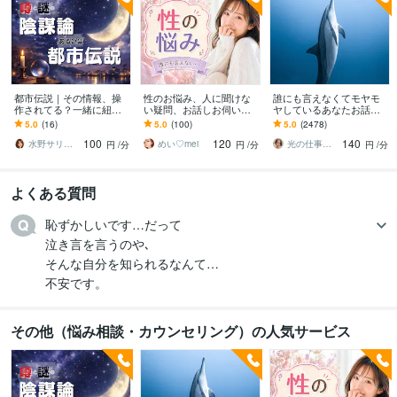
都市伝説｜その情報、操
性のお悩み、人に聞けな
誰にも言えなくてモヤモ
作されてる？一緒に紐解
い疑問、お話しお伺いし
ヤしているあなたお話伺
きます 陰謀論本当に偶
ます 男女の性のお悩み、
います ひとりで抱え込ま
5.0
(16)
5.0
(100)
5.0
(2478)
然？その直感、否定しま
人に聞けないお話し何で
ないで！ちょっと聞いて
100
120
140
せん。全部お聞きしま
もどうぞ！♡
ほしい！でも大丈夫❤️
水野サリー✨優しく寄り添う話し相手
めい♡mei
光の仕事人☆picari
円
/分
円
/分
円
/分
す！
よくある質問
恥ずかしいです…だって

泣き言を言うのや､

そんな自分を知られるなんて…

不安です。
その他（悩み相談・カウンセリング）の人気サービス