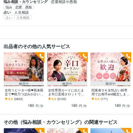
悩み相談・カウンセリング
恋愛相談や愚痴
悩み 恋愛 愚痴
占い
人生相談
占い
人生相談
出品者のその他の人気サービス
離席中
離席中
離席中
女性リピーター様❤再来限
女性専用カードに出たま
同業者ＯＫ女性占い師専
定で❤桜乃つぼみが占いま
ま辛口霊感タロットで占
用でお相手and鑑定します
す 仕事✨恋愛✨家庭✨複雑
います 新規様も歓迎❤恋
✨愚痴✨相談✨雑談✨仕事
5.0
(3823)
5.0
(2100)
5.0
(171)
etc.タロットを使って辛口
愛❤複雑❤仕事❤家族❤悩
✨恋愛✨鑑定の悩み✨お客
180
180
180
鑑定します
んだ時は気楽にどうぞ
様の悩み✨
円
/分
円
/分
円
/分
その他（悩み相談・カウンセリング）の関連サービス