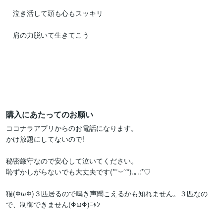
　泣き活して頭も心もスッキリ

　肩の力脱いて生きてこう

購入にあたってのお願い
ココナラアプリからのお電話になります。

かけ放題にしてないので!

秘密厳守なので安心して泣いてください。

恥ずかしがらないでも大丈夫です(*˘︶˘*).｡.:*♡

猫(ΦωΦ)３匹居るので鳴き声聞こえるかも知れません。３匹なの
で、制御できません(ΦωΦ)ﾆｬﾝ
