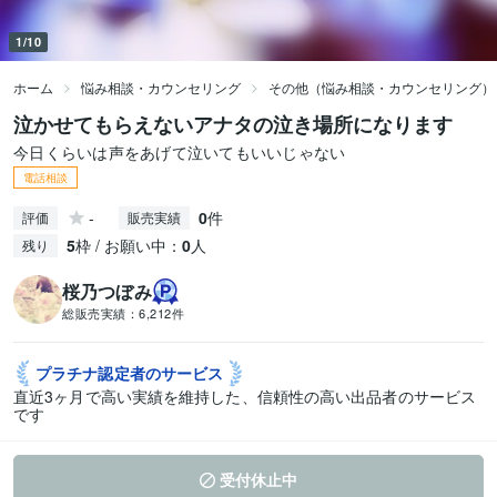
1/10
ホーム
悩み相談・カウンセリング
その他（悩み相談・カウンセリング）
泣かせてもらえないアナタの泣き場所になります
今日くらいは声をあげて泣いてもいいじゃない
電話相談
-
0
件
評価
販売実績
5
枠 / お願い中：
0
人
残り
桜乃つぼみ
総販売実績：
6,212件
プラチナ認定者の
サービス
直近3ヶ月で高い実績を維持した、信頼性の高い出品者のサービス
です
受付休止中