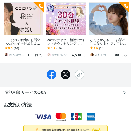
ここだけの秘密のお話☆
30分✨チャット相談✨テキ
なんとかなる！！お話相
あなたの心を開放します
ストカウンセリングしま
手になります フレフレむ
誰にも言えない/気持ちを
す 電話が苦手な方も✨恋
うにい今日もにこにこ笑
5.0
(56)
4.8
(10)
5.0
(24)
スッキリしたい/否定なし
愛相談・仕事・よろず相
顔でいこう
100
4,500
100
で聴きます
談サポートします
ゆうき元看護師☆彡お悩みroom
愛の心理分析プロファイラーMICOTO♥
西村むうにい
円
/分
円
円
/分
電話相談サービスQ&A
お支払い方法