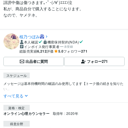
誹謗中傷は傷つきます｡･ﾟ･(ﾉ∀`)ｴｴｴﾝ泣

私が、商品自分で購入することになります。

なので、ヤメテネ。

桜乃つぼみ
本人確認
機密保持契約(NDA)
インボイス発行事業者
未登録
総販売実績
6,212
評価
5.0
フォロワー
271
出品者に質問
フォロー
271
スケジュール
メッセージは基本待機時間の確認のみ使用してます【トーク後の続きを知りた
い...
すべて見る
資格・検定
オンライン心理カウンセラー
取得年 : 2020年
得意分野