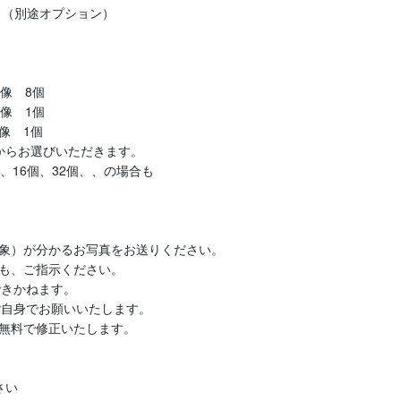
（別途オプション）

像　8個

像　1個

像　1個

らお選びいただきます。

16個、32個、、の場合も

象）が分かるお写真をお送りください。

も、ご指示ください。

きかねます。

ご自身でお願いいたします。

無料で修正いたします。

い
