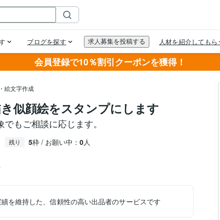
会員登録で10％割引クーポンを獲得！
プ・絵文字作成
描き似顔絵をスタンプにします
象でもご相談に応じます。
5
枠 / お願い中：
0
人
残り
件
実績を維持した、信頼性の高い出品者のサービスです