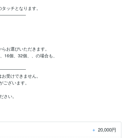


タッチとなります。

────────

らお選びいただきます。

16個、32個、、の場合も、

────────

お受けできません。

がございます。

ださい。
＋
20,000円