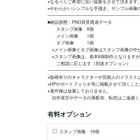
※なるべくご希望に近い提案をさせて頂きます。
※やわらかいシンプルな手描き。サンプル画像の
──────────────────────────────
■納品形態：PNG背景透過データ

　　スタンプ画像　8個

　　メイン画像　　1個

　　タブ画像　　　1個

　※メイン画像とタブ画像はスタンプ画像の中か
　※スタンプ画像は、基本8個制作となりますが、
　　ご相談に応じます（別途オプション）

──────────────────────────────
※版権有りのキャラクターや芸能人のイラストは
※HPやポートフォリオ等に掲載させて頂くこと
※著作権は放棄しておりません。

　自作発言やデータの再配布、転売はご遠慮く
有料オプション
スタンプ画像 16個