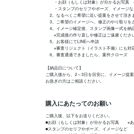
　　・お顔（もしくは対象）が分かるお写真　※
　　・スタンプのセリフやポーズ、イメージなど
　2。なるべくご希望に近い提案をさせて頂きま
　3。ご希望のイメージへ、修正のやり取りをさ
　4。イメージ確定後、スタンプ画像一式を納品
　　※完成後の作り直しや修正はご遠慮ください
　5。お客様にてLINEへ申請

　　※審査リジェクト（イラスト不備）にも対応
　6。審査通過できましたら、案件クローズ

【納品日について】

ご購入後から、2～3日を目安に、イメージ提案
お急ぎの方はご相談ください。

購入にあたってのお願い
ご購入後、以下をお送りください。

■お顔（もしくは対象）が分かるお写真　　※あ
■スタンプのセリフやポーズ、イメージなど
