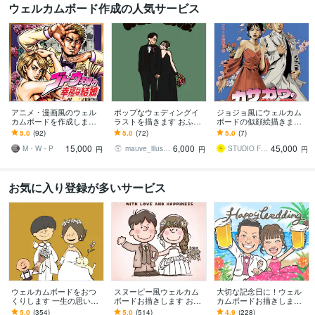
ウェルカムボード作成の人気サービス
アニメ・漫画風のウェル
ポップなウェディングイ
ジョジョ風にウェルカム
カムボードを作成します
ラストを描きます おふた
ボードの似顔絵描きます
公式イラスト制作実績あ
りの写真を元に明るくポ
結婚式のウェルカムボー
5.0
(92)
5.0
(72)
5.0
(7)
り 安心の高品質仕上げ
ップなイラストを作成し
ドやプレゼントご注文の
15,000
6,000
45,000
ます♡
方にオススメ！
M・W・P
mauve_illustration
STUDIO FCOX
円
円
円
お気に入り登録が多いサービス
ウェルカムボードをおつ
スヌーピー風ウェルカム
大切な記念日に！ウェル
くりします 一生の思い出
ボードお描きします おふ
カムボードお描きします
を形に！2種類のタッチを
たりの想いを詰め込んだ
結婚式・記念日の想い出
5.0
(354)
5.0
(514)
4.9
(228)