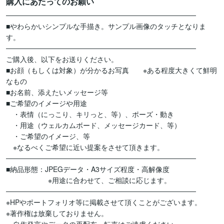
購入にあたってのお願い
──────────────────────────────────────

■やわらかいシンプルな手描き。サンプル画像のタッチとなりま
す。

──────────────────────────────────────

ご購入後、以下をお送りください。

■お顔（もしくは対象）が分かるお写真　　※ある程度大きくて鮮明
なもの

■お名前、添えたいメッセージ等

■ご希望のイメージや用途

　・表情（にっこり、キリっと、等）、ポーズ・動き

　・用途（ウェルカムボード、メッセージカード、等）

　・ご希望のイメージ、等

　※なるべくご希望に近い提案をさせて頂きます。

──────────────────────────────────────

■納品形態：JPEGデータ・A3サイズ程度・高解像度

　　　　　　※用途に合わせて、ご相談に応じます。

──────────────────────────────────────

※HPやポートフォリオ等に掲載させて頂くことがございます。

※著作権は放棄しておりません。
