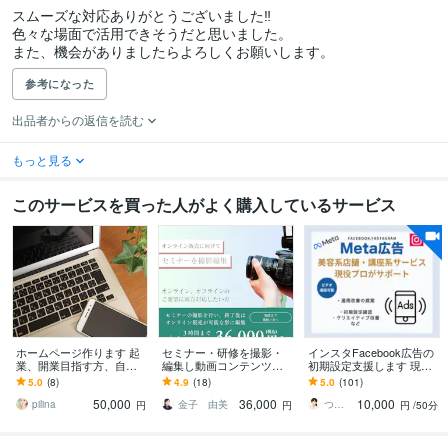
スムーズな対応ありがとうございました‼︎

色々な場面で活用できそうだと思いました。

また、機会がありましたらよろしくお願いします。
参考になった
出品者からの返信を読む
もっと見る
このサービスを買った人がよく購入しているサービス
ホームページ作ります 起
セミナー・研修を撮影・
インスタFacebook広告の
業、開業目指す方、自身
編集し動画コンテンツ化
初期設定支援します 現役8
でホームページを運用し
します ＊セミナーや研修
年のプロがサポート！Met
5.0
(8)
4.9
(18)
5.0
(101)
たい方
を「動画コンテンツ」に
a広告インスタ広告
50,000
36,000
10,000
したい企業・講師の方へ
pilina
金子 由美
つぐ＠広告マーケティングサポーター
円
円
円
/50分