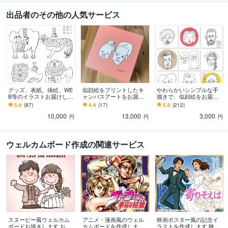
出品者のその他の人気サービス
グッズ、表紙、挿絵、WE
似顔絵をプリントしたキ
やわらかいシンプルな手
B等のイラストお届けしま
ャンバスアートをお届け
描きで、似顔絵をお届け
す 人物・動物・その他、
します 記念品にギフト
します 人物もしくは動物
5.0
(87)
4.9
(17)
5.0
(212)
やわらかいシンプルな手
に、似顔絵アートはいか
の似顔絵、その他対象で
10,000
13,000
3,000
描きのイラスト。
がですか？
もご相談に応じます
円
円
円
ウェルカムボード作成の関連サービス
スヌーピー風ウェルカム
アニメ・漫画風のウェル
映画ポスター風の記念イ
ボードお描きします おふ
カムボードを作成します
ラストを作成します 映画