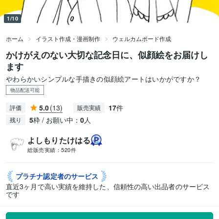
1/10
ホーム
イラスト作成・漫画制作
ウェルカムボード作成
かけがえのない大切な記念日に、似顔絵をお届けし
ます
やわらかいシンプルな手描きの似顔絵アートはいかがですか？
物品配送可能
5.0
(13)
17
件
評価
販売実績
5
枠 / お願い中：
0
人
残り
よしもりたけはる
総販売実績：
520件
プラチナ認定者の
サービス
直近3ヶ月で高い実績を維持した、信頼性の高い出品者のサービス
です