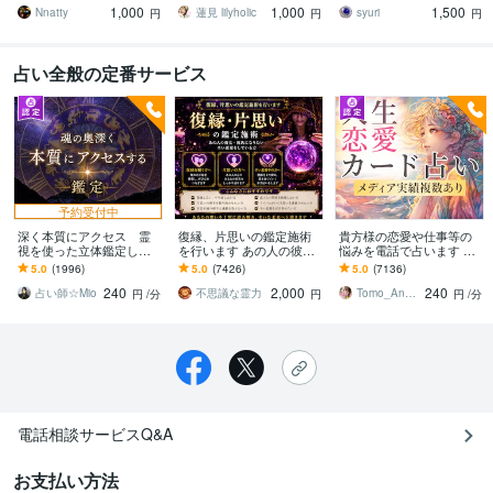
1,000
1,000
1,500
ください♡
Nnatty
蓮見 lilyholic
syuri
円
円
円
占い全般の定番サービス
予約受付中
深く本質にアクセス 霊
復縁、片思いの鑑定施術
貴方様の恋愛や仕事等の
視を使った立体鑑定しま
を行います あの人の彼
悩みを電話で占います タ
す 優しさだけで終わらな
女・彼氏になりたい 辛い
ロットカード、オラクル
5.0
(1996)
5.0
(7426)
5.0
(7136)
い本音を読む鑑定です
恋愛をしている方
カード、ルノルマンカー
240
2,000
240
ドを使用します
占い師☆Mio
不思議な霊力
Tomo_Angel7
円
/分
円
円
/分
電話相談サービスQ&A
お支払い方法