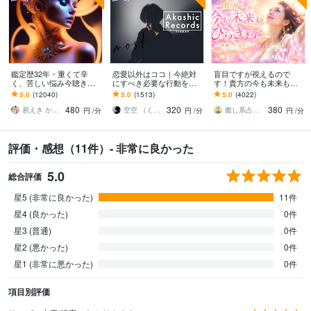
鑑定歴32年・重くて辛
恋愛以外はココ｜今絶対
盲目ですが視えるので
く、苦しい悩み今聴きま
にすべき必要な行動を伝
す！貴方の今も未来もひ
す 辛い想い霊視とタロッ
えます 【お試し5分鑑定O
らきます 眠っていた才能
5.0
(12040)
5.0
(1513)
5.0
(4022)
トで視ます（病は見れま
K】シャーマニズムは心を
と運の門を開き今も未来
480
320
380
せん）
軽くする特効薬。
も一番楽な流れへ整えま
易えき かれん
空空 （くうくう）
癒し系占い師 まるタロー
円
/分
円
/分
円
/分
す
評価・感想（11件）- 非常に良かった
5.0
総合評価
星5 (非常に良かった)
11件
星4 (良かった)
0件
星3 (普通)
0件
星2 (悪かった)
0件
星1 (非常に悪かった)
0件
項目別評価