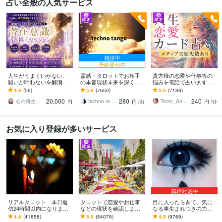
占い全般の人気サービス
相談中
予約受付中
人生がうまくいかない、
霊感・タロットでお相手
貴方様の恋愛や仕事等の
願いが叶わないを解消し
の本音現状未来を深く視
悩みを電話で占います タ
ます 現実を変えるために
ます 恋愛・仕事・家族・
ロットカード、オラクル
4.8
(56)
5.0
(7650)
5.0
(7136)
努力したのに、自力では
人間関係の本質を見抜き
カード、ルノルマンカー
20,000
280
240
もう無理と感じている
スピード解決へ
ドを使用します
心の再生セラピスト YASUKO
techno tango
Tomo_Angel7
円
円
/分
円
/分
お気に入り登録が多いサービス
満枠対応中
リアルタロット 本日返
タロットで恋愛やお仕事
目に入ったらきて。気に
信24時間以内になります
などの現状を確認します
なる事生まれつきの力で
❤︎タイトルをご確認くださ
アドバイスもしっかりお
視ます 視ましょう恋愛や
4.9
(41858)
5.0
(54076)
4.9
(9769)
い❤︎
届けしますので安心して
仕事などこの先など