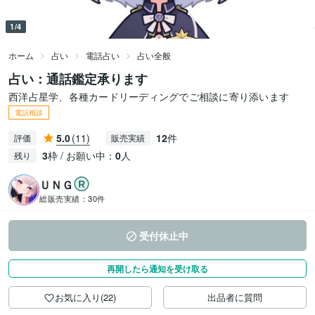
1/4
ホーム
占い
電話占い
占い全般
占い：通話鑑定承ります
西洋占星学、各種カードリーディングでご相談に寄り添います
電話相談
5.0
(11)
12
件
評価
販売実績
3
枠 / お願い中：
0
人
残り
ＵＮＧ
総販売実績：
30件
受付休止中
再開したら通知を受け取る
お気に入り(22)
出品者に質問