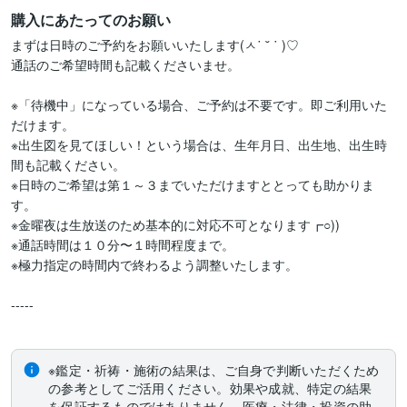
購入にあたってのお願い
まずは日時のご予約をお願いいたします(ㅅ˙ ˘ ˙ )♡

通話のご希望時間も記載くださいませ。

※「待機中」になっている場合、ご予約は不要です。即ご利用いた
だけます。

※出生図を見てほしい！という場合は、生年月日、出生地、出生時
間も記載ください。

※日時のご希望は第１～３までいただけますととっても助かりま
す。

※金曜夜は生放送のため基本的に対応不可となります┏○))

※通話時間は１０分〜１時間程度まで。

※極力指定の時間内で終わるよう調整いたします。

-----　

※鑑定・祈祷・施術の結果は、ご自身で判断いただくため
の参考としてご活用ください。効果や成就、特定の結果
を保証するものではありません。医療・法律・投資の助