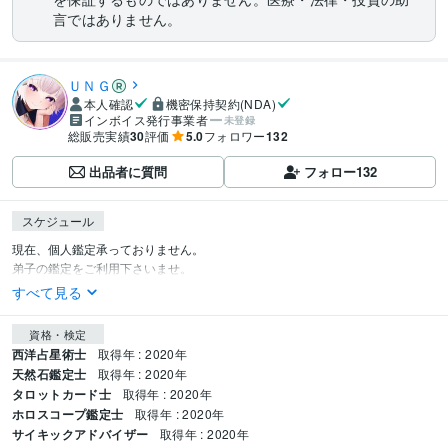
言ではありません。
ＵＮＧ
本人確認
機密保持契約(NDA)
インボイス発行事業者
未登録
総販売実績
30
評価
5.0
フォロワー
132
出品者に質問
フォロー
132
スケジュール
現在、個人鑑定承っておりません。

弟子の鑑定をご利用下さいませ。
すべて見る
資格・検定
西洋占星術士
取得年 : 2020年
天然石鑑定士
取得年 : 2020年
タロットカード士
取得年 : 2020年
ホロスコープ鑑定士
取得年 : 2020年
サイキックアドバイザー
取得年 : 2020年