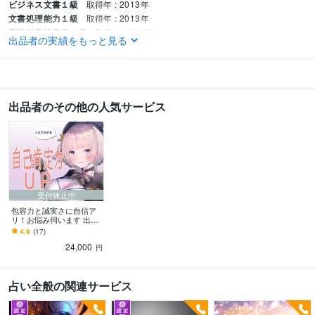
ビジネス文書１級
取得年 : 2013年
文書処理能力１級
取得年 : 2013年
実務秘書検定準１級
取得年 : 2013年
出品者の実績をもっと見る
ビジネスマナー１級
取得年 : 2013年
得意分野
悩み相談・カウンセリング
癒し
クリエイティブ（創作）関連のお悩み
フリーランスさんならではのお悩み
経営者さんならではのお悩み
人間関
出品者のその他の人気サービス
係のお悩み
心理学
脳科学
悩み相談
カウンセリング
仕事
才能
癒し
悩み相談
経営者
フリーランス
カウンセリング
心理学
脳科学
量子力学
占い
才能分析：超精密鑑定書作成（ヨード含む）
リーディング
出生図
（ネイタルチャート）分析
西洋占星学
スピリチュアル
ヒーリング
アセ
ンション
エネルギーワーク全般
タロットカード
オラクルカード
才能
仕事
占星学
西洋占星術
タロットカード
オラクルカード
神の手
受付休止中
ヨード
分析
占い
包容力と誠実さに自信ア
リ！お悩み伺います 出生
図から才能と適性を分
4.9
(17)
析！占星学で原因を深掘
24,000
り＆アドバイス
円
占い全般の関連サービス