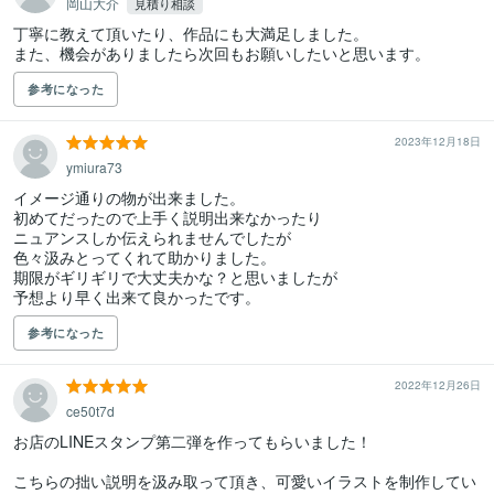
岡山大介
見積り相談
丁寧に教えて頂いたり、作品にも大満足しました。

また、機会がありましたら次回もお願いしたいと思います。
参考になった
2023年12月18日
ymiura73
イメージ通りの物が出来ました。

初めてだったので上手く説明出来なかったり

ニュアンスしか伝えられませんでしたが

色々汲みとってくれて助かりました。

期限がギリギリで大丈夫かな？と思いましたが

予想より早く出来て良かったです。
参考になった
2022年12月26日
ce50t7d
お店のLINEスタンプ第二弾を作ってもらいました！

こちらの拙い説明を汲み取って頂き、可愛いイラストを制作してい