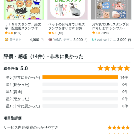
ＬＩＮＥスタンプ、絵文
ペットのお写真でLINEス
お写真でLINEスタンプお
字、配信用スタンプ作成
タンプを作ります お気に
作りします シンプル・コ
します かわいい系からシ
入りの写真をLINEスタン
ンパクトなデザイン｜ど
5.0
(239)
5.0
(10)
5.0
(120)
ュール系まで様々な絵柄
プに！
んなお写真もご相談下さ
4,000
3,000
3,000
に対応いたします
い
雪そると
YAMA_デザイン
corinco｜こりんこ
円
円
円
評価・感想（14件）- 非常に良かった
5.0
総合評価
星5 (非常に良かった)
14件
星4 (良かった)
0件
星3 (普通)
0件
星2 (悪かった)
0件
星1 (非常に悪かった)
0件
項目別評価
サービス内容/提案のわかりやすさ