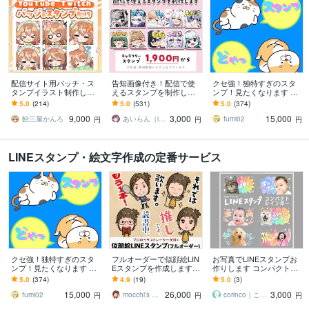
配信サイト用バッチ・ス
告知画像付き！配信で使
クセ強！独特すぎのスタ
タンプイラスト制作しま
えるスタンプを制作しま
ンプ！見たくなります 大
す 企業実績あり！メンバ
す アニメーションスタン
手企業様お墨付きクオリ
5.0
(214)
5.0
(531)
5.0
(374)
ーシップやサブスク特典
プも対応はじめました！
ティ！キャラ映え間違い
9,000
3,000
15,000
に最適！
ナシ！
飴三屋かんろ
あいらん（iran_stn）
fumi02
円
円
円
LINEスタンプ・絵文字作成の定番サービス
クセ強！独特すぎのスタ
フルオーダーで似顔絵LIN
お写真でLINEスタンプお
ンプ！見たくなります 大
Eスタンプを作成します
作りします コンパクトレ
手企業様お墨付きクオリ
完全オリジナルのスタン
インボー｜どんなお写真
5.0
(374)
4.9
(19)
5.0
(3)
ティ！キャラ映え間違い
プをプロのイラストレー
もご相談下さい
15,000
26,000
3,000
ナシ！
ターが作成します
fumi02
mocchi’s workshop
corinco｜こりんこ
円
円
円