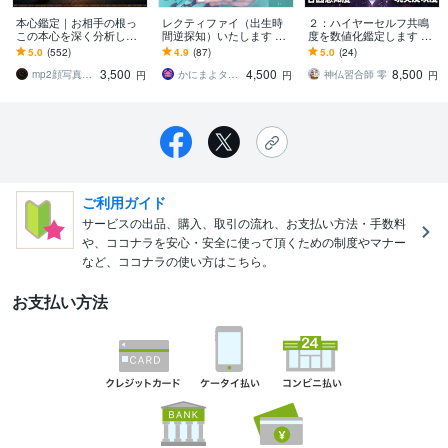
本心鑑定｜お相手の根っ
レクティファイ（出生時
２：ハイヤーセルフ共鳴
この本心を深く分析しま
間逆探知）いたします 母
度を数値化鑑定します 高
す 音信不通・既読未読の
子手帳がなくても大丈
次のナビゲーターとの接
5.0
(552)
4.9
(87)
5.0
(24)
お相手様の本心も視れま
夫！生まれた時間が不明
続・受信・感知・翻訳・
3,500
4,500
8,500
す。過去の本心も
な方へ
行動化を測定
mp2顔写真鑑定士ー顔写真から人生を分析
かにまよタロット
神仏習合師 零
円
円
円
ご利用ガイド
サービスの出品、購入、取引の流れ、お支払い方法・手数料
や、ココナラを安心・安全に使って頂くための制度やマナー
など、ココナラの使い方はこちら。
お支払い方法