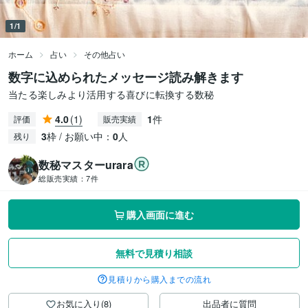
1/1
ホーム
占い
その他占い
数字に込められたメッセージ読み解きます
当たる楽しみより活用する喜びに転換する数秘
4.0
(1)
1
件
評価
販売実績
3
枠 / お願い中：
0
人
残り
数秘マスターurara
総販売実績：
7件
購入画面に進む
無料で見積り相談
見積りから購入までの流れ
お気に入り(8)
出品者に質問