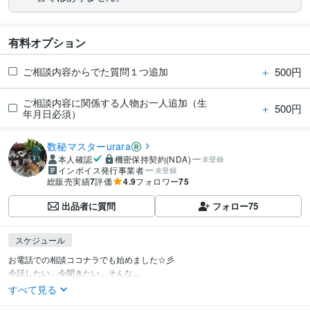
有料オプション
＋
500円
ご相談内容からでた質問１つ追加
ご相談内容に関係する人物お一人追加（生
＋
500円
年月日必須）
数秘マスターurara
本人確認
機密保持契約(NDA)
未登録
インボイス発行事業者
未登録
総販売実績
7
評価
4.9
フォロワー
75
出品者に質問
フォロー
75
スケジュール
お電話での相談ココナラでも始めました☆彡

今話したい…今聞きたい…そんな...
すべて見る