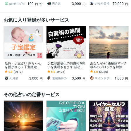
100
3,000
70,000
くなる瞬間に〜〜
ための行動を鑑定
となります。
piment ﾋﾟﾓﾝ
天月泉
のりか霊視
円
/分
円
円
お気に入り登録が多いサービス
妊娠・子宝占い 赤ちゃん
少数部族秘伝の白魔術✿願
あなたが今1番解除すべき
を授かれる？子宝鑑定し
いを実現させます 成功率8
根本のブロックを解除し
ます 子供を授かるか、授
0%☆願いを実現します✿
ます とにかく現状を変え
4.9
(3612)
5.0
(2421)
5.0
(3036)
かる時期、性別、授かる
たい方、上手くいかない
3,000
3,500
1,000
ための行動を鑑定
と感じている方へ
天月泉
透視術師のアリナ
マインドブロックバスター颯（soul）
円
円
円
その他占いの定番サービス