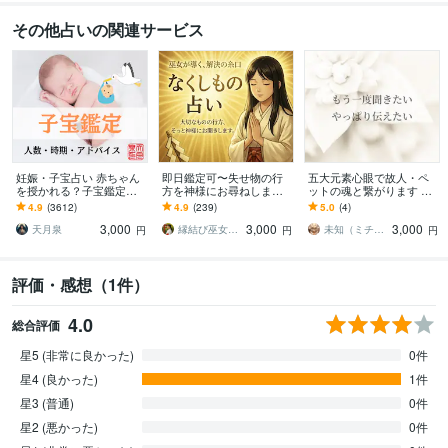
その他占いの関連サービス
妊娠・子宝占い 赤ちゃん
即日鑑定可〜失せ物の行
五大元素心眼で故人・ペ
を授かれる？子宝鑑定し
方を神様にお尋ねします
ットの魂と繋がります 届
ます 子供を授かるか、授
探し物、落とし物、紛失
けられなかった言葉を、
4.9
(3612)
4.9
(239)
5.0
(4)
かる時期、性別、授かる
物の行方を神様にお尋ね
魂レベルで繋いで届けま
3,000
3,000
3,000
ための行動を鑑定
します
す
天月泉
縁結び巫女＊ゆい⛩️霊視鑑定
​未知（ミチ）｜五大元素×インド心眼霊視
円
円
円
評価・感想（1件）
4.0
総合評価
星5 (非常に良かった)
0件
星4 (良かった)
1件
星3 (普通)
0件
星2 (悪かった)
0件