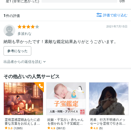
星1 (非常に悪かった)
0件
1
評価で絞り込む
件の評価
2021年7月15日
多波れな
納期も早かったです！素敵な鑑定結果ありがとうございます。
参考になった
出品者からの返信を読む
その他占いの人気サービス
霊視霊感霊聴あなたに必
妊娠・子宝占い 赤ちゃん
死者、行方不明者のメッ
要な言葉をお伝えします
を授かれる？子宝鑑定し
セージを霊視で引き出し
〜〜例えばふとこの場所
ます 子供を授かるか、授
ます 探偵に頼む前に。実
5.0
(1285)
4.9
(3612)
4.0
(5)
がリアルなのかわからな
かる時期、性別、授かる
績多数、特殊な霊視鑑定