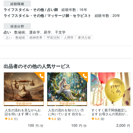
経験職種
ライフスタイル・その他 / 占い師
経験年数 : 16年
ライフスタイル・その他 / マッサージ師・セラピスト
経験年数 : 20年
得意分野
占い
数秘術、運命学、易学、干支学
占い・数秘術
精神世界
宇宙法則
人間学
東洋占術
出品者のその他の人気サービス
予約受付中
予約受付中
人生の流れを見ながらお
人生の流れを知りたい方
すくすく親子関係鑑定し
話を伺います 輝く☆自分
に向いています 自分を知
ます お母さんの笑顔が子
を思い出し目覚めのサポ
って、楽で喜ばれる幸せ
供は一番嬉しい♪
5.0
(1)
5.0
(2)
5.0
(3)
ートをしています。
な生き方へシフトチェン
100
100
2,000
ジ☆彡
円
/分
円
/分
円