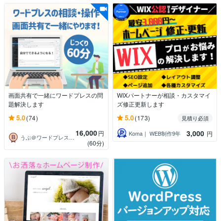
画面共有で一緒にワードプレスの問
WIXパートナーが相談・カスタマイ
題解決します
ズ修正更新します
5.0
5.0
(74)
(173)
見積り必須
16,000
3,000
円
Koma｜ WEB制作9年
円
うぷ＠ワードプレス・WEB活用相談
(60分)