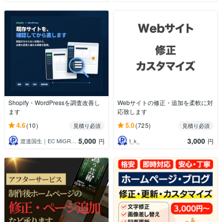
Shopify・WordPressを調査改善し
Webサイトの修正・追加を柔軟に対
ます
応致します
4.6
5.0
(10)
(725)
見積り必須
見積り必須
5,000
3,000
渡邉国生｜EC MIGRATION
t_k_
円
円