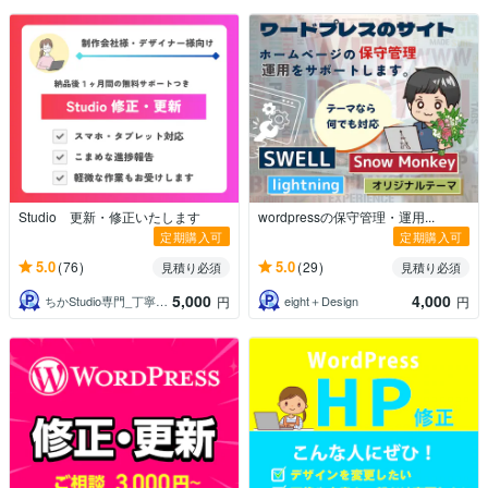
Studio 更新・修正いたします
wordpressの保守管理・運用...
定期購入可
定期購入可
5.0
5.0
(76)
(29)
見積り必須
見積り必須
5,000
4,000
ちかStudio専門_丁寧対応
eight＋Design
円
円