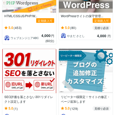
HTML/CSS/JS/PHP/W...
WordPressサイトの保守管理...
定期購入可
定期購入可
5.0
5.0
(453)
(80)
見積り必須
4,000
4,000
円
やまだ さとし
円
ウェブエンジニアABC
(60分)
SEO評価を落とさない301リダイレ
リピーター様限定！サイトの修正・
クト設定します
ページ追加します
5.0
5.0
(1)
(129)
見積り必須