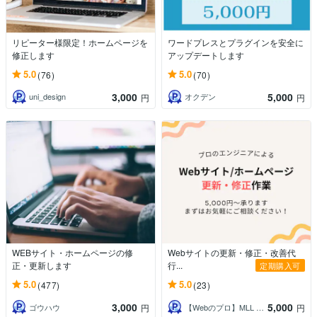
リピーター様限定！ホームページを
ワードプレスとプラグインを安全に
修正します
アップデートします
5.0
5.0
(76)
(70)
3,000
5,000
uni_design
オクデン
円
円
WEBサイト・ホームページの修
Webサイトの更新・修正・改善代
正・更新します
行...
定期購入可
5.0
5.0
(477)
(23)
3,000
5,000
ゴウハウ
【Webのプロ】MLL CREATION
円
円