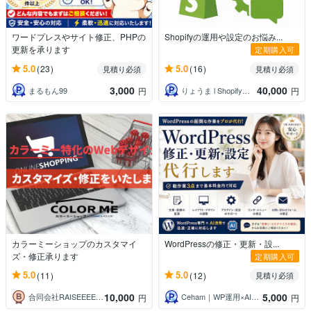
ワードプレスやサイト修正、PHPの
Shopifyの運用や設定のお悩み...
更新を承ります
定期購入可
5.0
5.0
(23)
(16)
見積り必須
見積り必須
3,000
40,000
まるもん99
りょうま l Shopifyエンジニア
円
円
カラーミーショップのカスタマイ
WordPressの修正・更新・設...
ズ・修正承ります
定期購入可
5.0
5.0
(11)
(12)
見積り必須
10,000
5,000
合同会社RAISEEEE（レイジー）
Ceham｜WP運用×AI活用
円
円