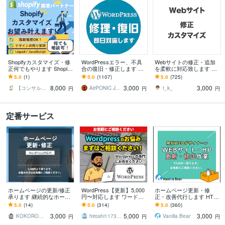
Shopifyカスタマイズ・修
WordPressエラー、不具
Webサイトの修正・追加
正何でもやります Shopify
合の復旧・修正します ワ
を柔軟に対応致します 静
のプロがデザイン/機能開
ードプレスログイン、マ
的サイトや外部プラット
5.0
(1)
5.0
(1107)
5.0
(725)
発/カスタマイズ対応！
ルウェア、サイトエラー
フォームなどの修正をお
8,000
3,000
3,000
改善を即日対応
手伝いします。
【コンサル・マーケ・エンジニア】Dai
AirPONIC JOHN（ジョン）
t_k_
円
円
円
定番サービス
ホームページの更新/修正
WordPress【更新】5,000
ホームページ更新・修
承ります 継続的なホーム
円〜対応します ワードプ
正・改善代行します HTM
ページ運用/保守メンテナ
レスの更新・修正・不具
L,CSS,画像編集,WordPres
5.0
(14)
5.0
(314)
5.0
(360)
ンスもご相談ください
合・カスタマイズ・SEO
s,SEOその他
3,000
5,000
3,000
KOKORO企画_HP制作
hiroshi1173（Web解析士）
Vanilla Bear
円
円
円