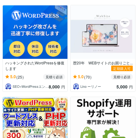
ハッキングされたWordPressを修復
歴20年 WEBサイトのお困りごと...
します
定期購入可
5.0
5.0
(25)
(70)
見積り必須
見積り必須
8,000
5,000
SEO×WordPressエンジニア瀬尾
Lino ーリノー
円
円