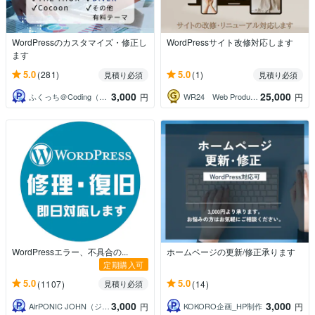
WordPressのカスタマイズ・修正し
WordPressサイト改修対応します
ます
5.0
5.0
(281)
(1)
見積り必須
見積り必須
3,000
25,000
ふくっち＠Coding（Design）
WR24 Web Production
円
円
WordPressエラー、不具合の...
ホームページの更新/修正承ります
定期購入可
5.0
5.0
(1107)
(14)
見積り必須
3,000
3,000
AirPONIC JOHN（ジョン）
KOKORO企画_HP制作
円
円