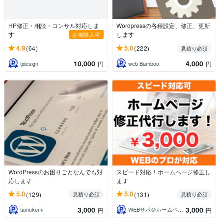
HP修正・相談・コンサル対応しま
Wordpressの各種設定、修正、更新
す
します
定期購入可
4.9
5.0
(64)
(222)
見積り必須
10,000
4,000
tjdesign
web Bamboo
円
円
WordPressのお困りごとなんでも対
スピード対応！ホームページ修正し
応します
ます
5.0
5.0
(129)
(131)
見積り必須
見積り必須
3,000
3,000
tamukumi
WEBサポ＠ホームページ制作とLINE
円
円