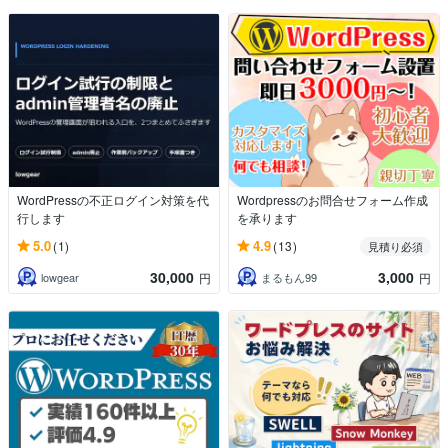
WordPressの不正ログイン対策を代
Wordpressのお問合せフォーム作成
行します
を承ります
5.0
4.9
(1)
(13)
見積り必須
30,000
3,000
lowgear
まるもん99
円
円