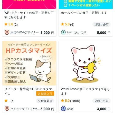
WP・HP・サイトの修正・更新を丁
ホームページの修正・更新します
寧に対応します
5.0
5.0
(2)
(6)
見積り必須
3,000
5,000
馬場＠Webデザイナー
inori（あいのり）
円
円
リピーター様限定☆HPのカスタマ
WordPressの修正カスタマイズをし
イ...
ます
定期購入可
-
5.0
(4)
(1008)
見積り必須
見積り必須
5,000
3,000
とまとデザイン｜Web制作
Apoo
円
円