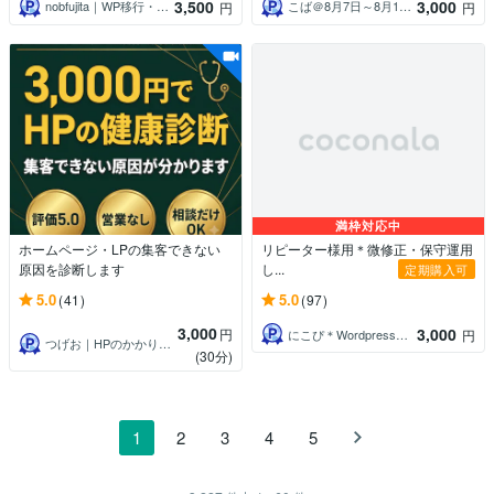
3,500
3,000
nobfujita｜WP移行・保守
こば＠8月7日～8月16日夏季休業
円
円
満枠対応中
ホームページ・LPの集客できない
リピーター様用＊微修正・保守運用
原因を診断します
し...
定期購入可
5.0
5.0
(41)
(97)
3,000
3,000
円
にこぴ＊Wordpress・WEB制作
円
つげお｜HPのかかりつけ医実績500件超
(30分)
1
2
3
4
5