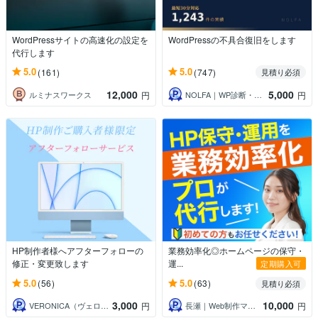
WordPressサイトの高速化の設定を
WordPressの不具合復旧をします
代行します
5.0
5.0
(161)
(747)
見積り必須
12,000
5,000
ルミナスワークス
NOLFA｜WP診断・復旧・トラブル対応
円
円
HP制作者様へアフターフォローの
業務効率化◎ホームページの保守・
修正・変更致します
運...
定期購入可
5.0
5.0
(56)
(63)
見積り必須
3,000
10,000
VERONICA（ヴェロニカ）
長瀬｜Web制作マーケティング
円
円