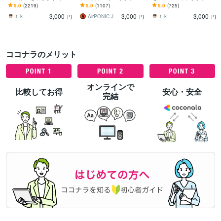
トのカスタマイズ・レイ
ードプレスログイン、マ
的サイトや外部プラット
5.0
(2219)
5.0
(1107)
5.0
(725)
アウト変更致します
ルウェア、サイトエラー
フォームなどの修正をお
3,000
3,000
3,000
改善を即日対応
手伝いします。
t_k_
AirPONIC JOHN（ジョン）
t_k_
円
円
円
ココナラのメリット
オンラインで
比較してお得
安心・安全
完結