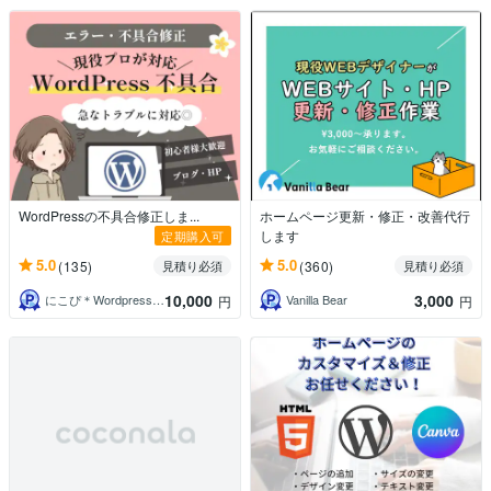
WordPressの不具合修正しま...
ホームページ更新・修正・改善代行
します
定期購入可
5.0
5.0
(135)
(360)
見積り必須
見積り必須
10,000
3,000
にこぴ＊Wordpress・WEB制作
Vanilla Bear
円
円