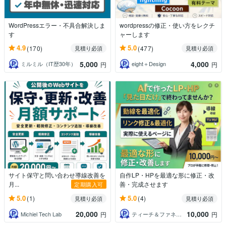
WordPressエラー・不具合解決しま
wordpressの修正・使い方をレクチ
す
ャーします
4.9
5.0
(170)
(477)
見積り必須
見積り必須
5,000
4,000
ミルミル（IT歴30年）
eight＋Design
円
円
サイト保守と問い合わせ導線改善を
自作LP・HPを最適な形に修正・改
月...
善・完成させます
定期購入可
5.0
5.0
(1)
(4)
見積り必須
見積り必須
20,000
10,000
Michiel Tech Lab
ティーチ＆ファネルデザイン
円
円