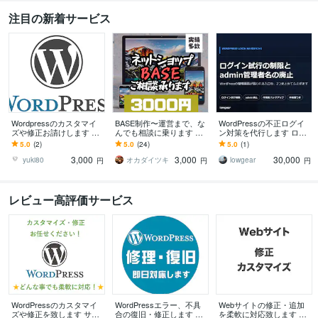
注目の新着サービス
Wordpressのカスタマイ
BASE制作〜運営まで、な
WordPressの不正ログイ
ズや修正お請けします し
んでも相談に乗ります BA
ン対策を代行します ログ
っかりコミュニケーショ
SEのことならおまかせ
イン試行の制限と、admin
5.0
(2)
5.0
(24)
5.0
(1)
ンを取り、ご期待に応え
を！
管理者名の廃止まで
3,000
3,000
30,000
ます！
yuki80
オカダイツキ
lowgear
円
円
円
レビュー高評価サービス
WordPressのカスタマイ
WordPressエラー、不具
Webサイトの修正・追加
ズや修正を致します サイ
合の復旧・修正します ワ
を柔軟に対応致します 静