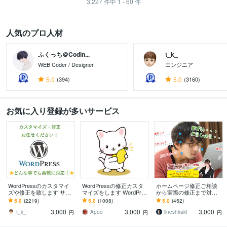
3,227
件中
1 - 60
件
人気のプロ人材
ふくっち＠Codin...
t_k_
WEB Coder / Designer
エンジニア
5.0
(394)
5.0
(3160)
お気に入り登録が多いサービス
WordPressのカスタマイ
WordPressの修正カスタ
ホームページ修正ご相談
ズや修正を致します サイ
マイズをします WordPres
から実際の修正まで対応
トのカスタマイズ・レイ
sのカスタマイズ・修正お
します もう一人のスタッ
5.0
(2219)
5.0
(1008)
5.0
(452)
アウト変更致します
手伝い！
フとして活用！WordPres
3,000
3,000
3,000
sにも対応！
t_k_
Apoo
iineshiraki
円
円
円