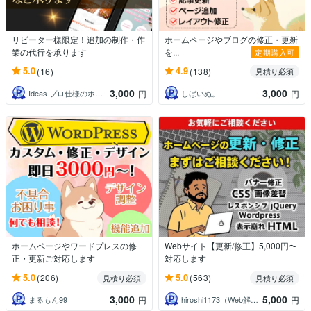
リピーター様限定！追加の制作・作
ホームページやブログの修正・更新
業の代行を承ります
を...
定期購入可
5.0
4.9
(16)
(138)
見積り必須
3,000
3,000
Ideas プロ仕様のホームページ作成
しばいぬ。
円
円
ホームページやワードプレスの修
Webサイト【更新/修正】5,000円〜
正・更新ご対応します
対応します
5.0
5.0
(206)
(563)
見積り必須
見積り必須
3,000
5,000
まるもん99
hiroshi1173（Web解析士）
円
円