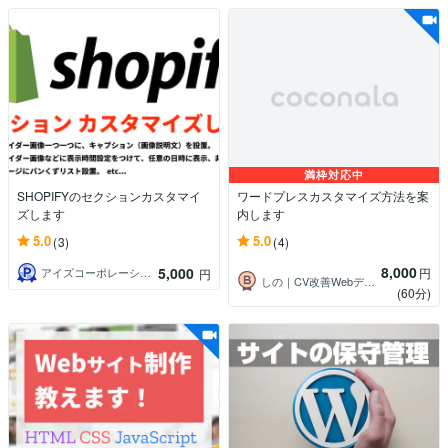
満枠対応中
SHOPIFYのセクションカスタマイ
ワードプレスカスタマイズ方法を案
ズします
内します
5.0
5.0
(3)
(4)
8,000
5,000
円
アイズコーポレーション野添
円
しの｜CV改善Webディレクター
(60分)