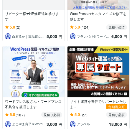
リピーター様❤︎HP修正追加承りま
WordPressのカスタマイズや修正を
す
致します
5.0
5.0
(2)
(124)
見積り必須
5,000
6,000
白石るか｜高品質な寄り添いHP制作
フランパパ＠ワードプレスでHP制作
円
円
ワードプレス改ざん・ワードプレス
サイト運営を専任でサポートいたし
不具合を復旧します
ま...
定期購入可
5.0
5.0
(187)
(27)
見積り必須
見積り必須
3,000
18,000
よこやま良平＠WordPress専門
クラベル
円
円