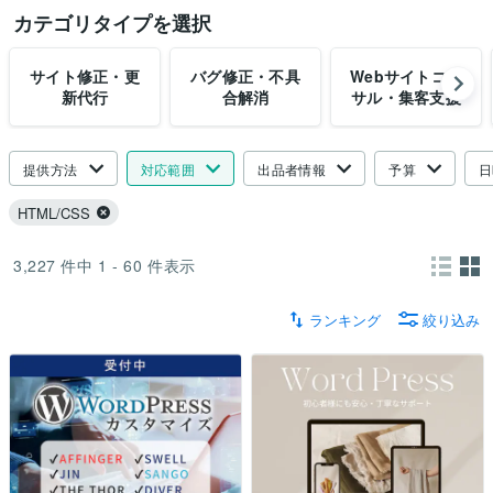
カテゴリタイプを選択
サイト修正・更
バグ修正・不具
Webサイトコン
新代行
合解消
サル・集客支援
提供方法
対応範囲
出品者情報
予算
日
HTML/CSS
3,227
件中
1 - 60
件表示
ランキング
絞り込み