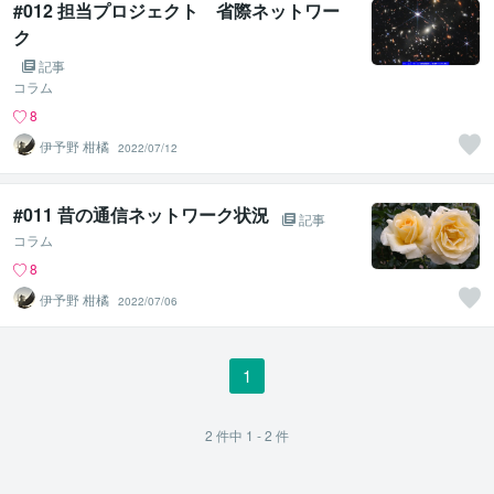
#012 担当プロジェクト 省際ネットワー
ク
記事
コラム
8
伊予野 柑橘
2022/07/12
#011 昔の通信ネットワーク状況
記事
コラム
8
伊予野 柑橘
2022/07/06
1
2
件中
1 - 2
件