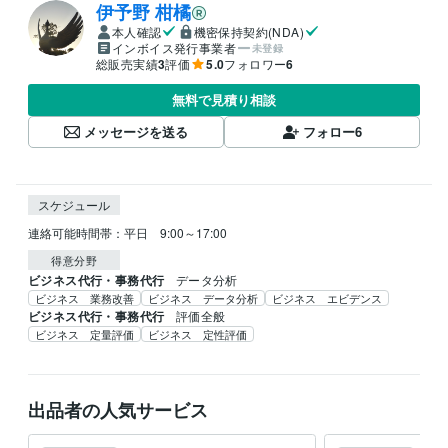
伊予野 柑橘
本人確認
機密保持契約(NDA)
インボイス発行事業者
未登録
総販売実績
3
評価
5.0
フォロワー
6
無料で見積り相談
メッセージを送る
フォロー
6
スケジュール
連絡可能時間帯：平日　9:00～17:00
得意分野
ビジネス代行・事務代行
データ分析
ビジネス 業務改善
ビジネス データ分析
ビジネス エビデンス
ビジネス代行・事務代行
評価全般
ビジネス 定量評価
ビジネス 定性評価
出品者の人気サービス