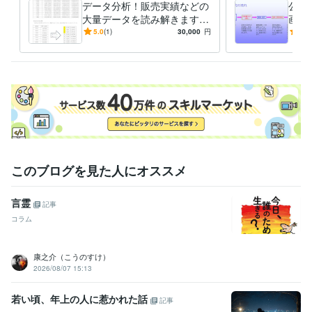
データ分析！販売実績などの
公募
大量データを読み解きます
画書
データはいつも語りかけてい
約書
5.0
(1)
30,000
円
-
(1)
ます。人がそれに気づかない
意外
だけです
このブログを見た人にオススメ
言霊
記事
コラム
康之介（こうのすけ）
2026/08/07 15:13
若い頃、年上の人に惹かれた話
記事