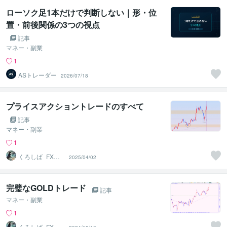
ローソク足1本だけで判断しない｜形・位
置・前後関係の3つの視点
記事
マネー・副業
1
ASトレーダー
2026/07/18
プライスアクショントレードのすべて
記事
マネー・副業
1
くろしば_FXト
2025/04/02
レーダー
完璧なGOLDトレード
記事
マネー・副業
1
くろしば_FXト