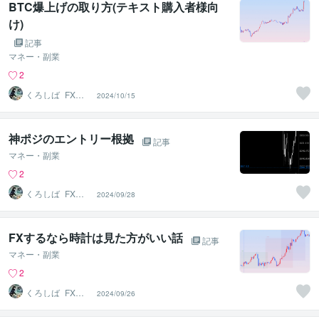
BTC爆上げの取り方(テキスト購入者様向
け)
記事
マネー・副業
2
くろしば_FXト
2024/10/15
レーダー
神ポジのエントリー根拠
記事
マネー・副業
2
くろしば_FXト
2024/09/28
レーダー
FXするなら時計は見た方がいい話
記事
マネー・副業
2
くろしば_FXト
2024/09/26
レーダー