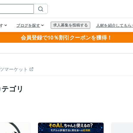
会員登録で10％割引クーポンを獲得！
ツマーケット
カテゴリ