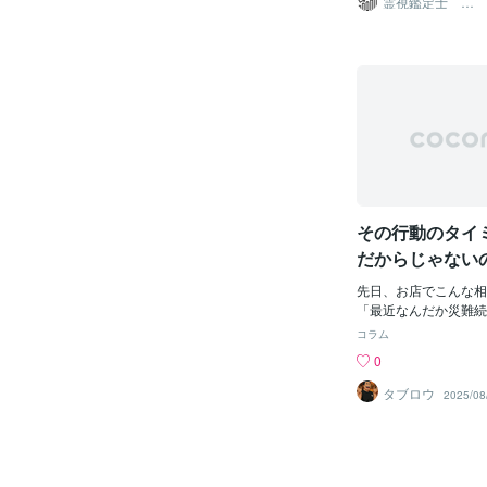
霊視鑑定士 ツ
キシロ
は同じでも、 どこを
の声に気づくことは容
の状態は大きく変わり
ん。私の霊視は、そう
心の状態が、 次に起
エネルギーや魂の声に
れ”をつくっていきま
たの内なる真実や進む
⸻⸻⸻
します。霊視の瞬間、
■ 流れを変えるシンプ
の情景が浮かび上がり
すればいいのか？難し
く響くメッセージとし
はありません。 まず
には、過去の経験から
がとう」を増やしてみ
抱えている課題、そし
なことではなくて大丈
可能性が映し出されま
無事に過ごせた ・食
ルな観点では、すべて
その行動のタイ
話せた そうした小さ
があります。迷いや困
だけで、 少しずつ、
い自己へ向かうための
だからじゃない
す。
を理解することで、あ
ンを変える小さ
⸻⸻⸻
人生をより深く受け入
先日、お店でこんな相
■ 無理にポジティブに
むための指針を得るこ
「最近なんだか災難続
視は、単なる予言や答
くいかない」 話を聞
コラム
望む生き方を具体的に
と気づいたことがあり
0
プロセスで得られる気
の人が出会う相手のパ
な安心感をもたらしま
ているのです。 さら
タブロウ
2025/08
ける誤解や摩擦の原因
うちに、私の中でピン
囲との関わりがスムー
ミング” でした。 も
た、自分でも気づかな
様は、 そういう人と
を認識することで、新
ング”で行動している
が湧いてきます。それ
は、自分でも無意識の