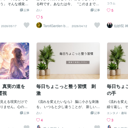
もお仕事の方、お
それは 変化
う」 そんな感覚
のまま何も変わらなければ、気持ちの余
る時です。あなたは今、 “このままでい
した。 「ま
コラム
いる方もいらっし
す。 人は将
ませんか。 努力し
裕を失い、大切なチャンスにも気づけな
いのかな” と感じているかもしれませ
なるような、
5
記事
占い
記事
種蒔き』と、《今ま
いまとは異な
。 環境を変えて
くなることがあります。開運や厄払いを
ん。ペンタクルの７（逆位置）は「この
たのです。波
5
のできる節分れ》
なたの思い描
題が起きる。 その
意識することは、単なる気休めではな
ままでいいのかな」と立ち止まり結果が
か、それとも
動がセットでくる暦
うか。 それ
る“ある特徴”があ
く、現実の痛みや停滞感を和らげる第一
見えないことへの焦りを表しています🌤️
てしまったの
TarotGarden by
仙妙院 
2026/05/17
2026/04/12
しんで試してみま
か。 たとえ
Aki
歩です。日常の中で私たちが受け取るエ
補足の１枚目は ワンドの２（正位置）
分は吹き飛び
所に行ってみる。 🔸
としても こ
⸻⸻⸻⸻⸻⸻
ネルギーは、目に見えない“流れ”として
🃏本当はもう、次に進む選択肢は見えて
ューッと引き
🔸買ってみる、人に
けているだけ
はない まずお伝え
影響しています。オムニアヒーリング開
いる状態です。ただ、その一歩をどう出
た。見えない
です。 その行動の
ことはできま
続くのは 「運が悪い
発者・野中宣行は、運気やエネルギーの
すかを考えている途中🤔補足の２枚目
れる「ああ、
いただきたいワー
向かうために
ことです。 もちろ
循環が滞る原因について、「日々の小さ
は ハーミット（逆位置）🃏考えすぎて
あとの、この
🔷何かをする前
う 選択があ
ますが、 同じよう
なストレスや無意識の緊張が積み重な
しまい本来の直感が少し遠くなっている
のまま落ち込
る！」と宣言す
大きく変わっ
“流れ”に原因があ
り、邪気や外部からの悪い影響を受けや
ようです。🌙 女神はこう伝えています。
かもしれませ
⬇️ 🔷成功した！と喜
一日をお過ご
すくなる」と指摘しています。こうした
「答えは、もう外ではなく内にある」💫
いました。 
を8日までやり、で
⸻⸻⸻⸻⸻⸻
状態に気づかず放置していると、気づか
“完璧に考えてから動く” よりも「な
らなきゃいけ
けてみてくださ
点 その共通点と
ぬうちに本来の自分の力を発揮できなく
んとなくこっち」と感じる方を選んでみ
うな、強い反
です。 もう少し具体
なってしまいます。では、今の自分の状
ること。今回はハーミット（逆位置）が
私は、誰もい
、真実の道を
毎日ちょこっと整う習慣 刺
毎日ちょ
に意識が向きやすい
態をどのように見直せばよいのでしょう
出ていることから思考がぐるぐるしてい
言いました。
・怒りや悲しみを抱
か。まず一つは、日常の小さな違和
る状態が大きいようです。こういう時
『私のこと、
霊視
激
の手
た状態が続くと、 心
は、思考を整えようとするよりも小さく
同じような現実を引
見える現実だけで
でもまず動いてみること⛵️💫 動くこと
《流れを変えたいなら》 脳に小さな刺激
《流れを変え
。
りません。心の奥
で、思考が整っていくこともあります。
を。 いつもと少し違うことが、 新しい流
繰り返し。 
⸻⸻⸻⸻⸻⸻
声、宇宙や自然界
そうすることで見える景色が少しずつ変
れを連れてきます。 ＋＋＋＋＋＋＋＋＋
れが停滞しや
記事
占い
記事
エンタメ・趣味
要なのか 同じ出来
、私たちの感情や
わっていくでしょう。今は、迷いの中に
＋＋＋ 今日の 《毎日ちょこっと整う習
何かを変えた
4
3
ありがたい」と感
えています。しか
いるようでいて本当は次の扉の前に立っ
慣》 いつもと逆の足から靴を履く ＋＋＋
さな変化をひ
」と感じます。 現実
に追われると、そ
ているだけ🚪🗝️🌟その一歩がこれまでと
＋＋＋＋＋＋＋＋＋ 違和感を感じるかも
しゆるめると