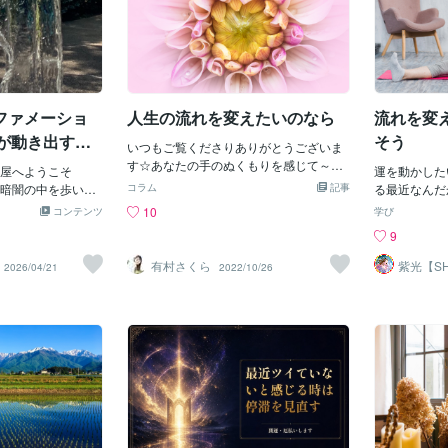
ファメーショ
人生の流れを変えたいのなら
流れを変
生が動き出すと
そう
いつもご覧くださりありがとうございま
す☆あなたの手のぬくもりを感じて～風
屋へようこそ
運を動かした
になりたい 天国じゃなくても楽園じゃ
暗闇の中を歩いて
コラム
記事
る最近なんだ
なくてもあなたに会えたしあわせ感じて
のならどうかひと
い。やる気が
10
コンテンツ
学び
～風になりたいという具合にTHE BOOM
にその場所からそ
思い出してほ
9
の「風になりたい」がリフレインしてい
んか？静かに 目
動かす、と書
ます。こんばんは、さくらです♪今日は
る あなたの呼吸
ん、激しいト
有村さくら
紫光【SH
2026/04/21
2022/10/26
「人生の流れを変えたいのなら」につい
遠隔透視
みて焦らなくてい
ではありませ
て書いていきたいと思います。スポーツ
もいい流れはいつ
と」ではなく
でも将棋でも流れってありますよね。そ
ところでやさし
識することで
して、流れを変える「きっかけ」「一
らうまくいかない
動くのか？気
手」があります。では、自分の人生の流
れは 終わりでは
くの場合は思
れを変えたいって思ったら何をしたらよ
立ち止まっている
ことを考え続
いのでしょう？今まで持っていたものを
てみて「わたし
同じ行動を繰
捨てる一手、きっかけであるとしたら思
大丈夫」「見えな
と、血流が変
い切るのがいい。人は居心地のいい場所
られている」「必
が変わります
に居続けます。居心地のいい場所を切る
最善のタイミング
思考も少しず