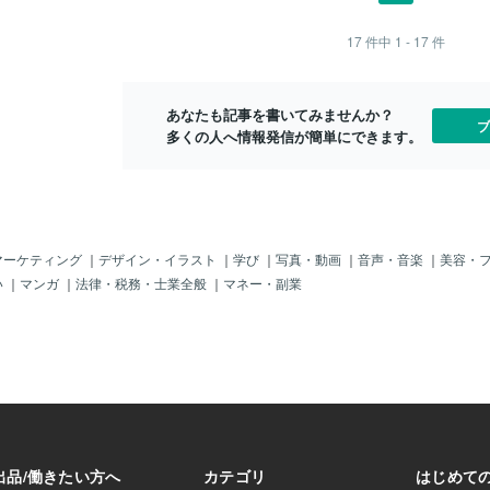
一歩を踏み出す支
 でも、その行動は
視の精度を高める
響を与えます。 た
17
件中
1 - 17
件
況、経過などの情
ミングで雨が降
と、閃きはさらに
じような出来事が続
だいた情報をもと
自分の行動が世界に
あなたも記事を書いてみませんか？
未来に沿った現実
も言えます。 そし
ブ
多くの人へ情報発信が簡単にできます。
とができます。迷
タイミング」が一
心が解きほぐれ
れていたら… 当
のパターンも似て
す。 そんな時に役
ります。 それは
」 こと。 やり方は
うに、ほんの少し呼
マーケティング
｜
デザイン・イラスト
｜
学び
｜
写真・動画
｜
音声・音楽
｜
美容・
 30分も40分もす
い
｜
マンガ
｜
法律・税務・士業全般
｜
マネー・副業
1分、いや30秒で
、無意識のGOサイ
 一瞬でも止まれ
るのです。 その後
いてみる。 それだ
ーンとは違う流れ
す。 この話をお客
水だった」と驚か
今、「同じような嫌
るな」と感じるこ