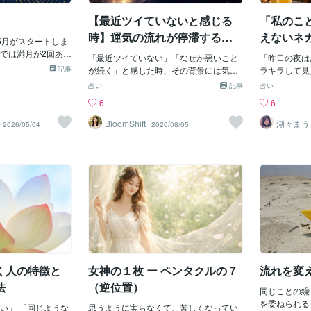
ことの難しさ。いつも感じています。流
な祈り祈りは や
のではなく、
れ、変えていきたいです。今日も人生最
【最近ツイていないと感じる
「私のこ
ていくあなたの内
ということは
高の一日でした。ではまた！
えてはいないから
ていい運動の
時】運気の流れが停滞する本
えないネ
5月がスタートしま
信じてあげてその
ベーターでは
当の理由と見直し方
運気を守
では満月が2回ある
 はじまりになる
「最近ツイていない」「なぜか悪いこと
軽くストレッ
「昨日の夜は
月は、八十八夜と重
せへと続く道の上
記事
が続く」と感じた時、その背景には気づ
集中してやる
ラキラして見
です！ 八十八夜は
きにくい“エネルギーの停滞”が隠れてい
揺らすこれく
たら、急にズ
占い
記事
占い
始まるため、2日は
ます。この記事では、運気の流れが滞る
は「ちゃんと
されるような
6
6
ても、様々な文明
理由と、運気を整える視点を具体的にお
らないこと”
た」皆さん、
れています。 5月
伝えします。朝起きても気分が晴れず、
がる体を動か
か？ 「良い
BloomShift
湖々まう
2026/05/04
2026/08/05
『種蒔き』をたく
セラピス
何をしても空回りする。大切な節目の年
かった」とい
とが起こるん
ウンセラ
とお伝えしたのも
なのに、思うように前に進めない。新し
小さなことで
に不安になっ
。 そしてそのパワ
い環境に身を置いたのに、なぜか気持ち
う事実が残り
動を自分で下
Wの時期と重な
が重い。知らず知らずのうちに、邪気や
が、次の行動
す。波動の隙
きます。 そのピー
他人の影響を受けているのではと不安に
いやチャンス
はとても満た
夏で、ちょうど節分
なる瞬間もあるはずです。「どうして自
は突然降って
明るいぞ！」
での流れを変える
分だけ？」と感じてしまう時、その原因
動いた人のと
つきました。
ーが最大値になる
はどこにあるのでしょうか。運気の流れ
るものです。
車で娘を送っ
分です。 （これは国
が停滞すると、小さなトラブルや人間関
を目指さなく
から流していた
す） この時刻から
係の摩擦が積み重なり、気づかぬうちに
いい。三日坊
がザワザワす
8日には一度閉じら
心が硬くなります。こうした状態では、
けは少し体を
替わりました
、7日のうちに、ぜ
く人の特徴と
女神の１枚 ー ペンタクルの７
流れを変
思考がネガティブに傾きやすくなり、普
まっている流
に、なぜかそ
事があります！ そ
段なら受け流せることも重くのしかかっ
動き始めます
内容」に聞き
法
（逆位置）
る、新しい場所に
同じことの繰
てきます。厄年や人生の節目では、特に
ずのうちに自
や行動を起こすこ
を委ねられる
い」 「同じような
普段以上に不安や焦りが強まります。こ
思うように実らなくて、苦しくなってい
ていました。