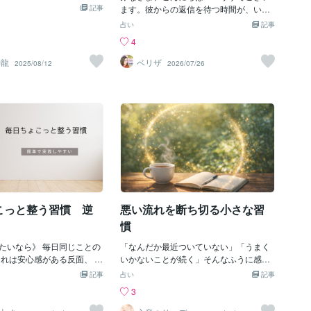
が起こりにくい環境といえま
たか…！」と思わず言いたく
記事
だからこそ、表面の出来事だけで判断す
ます。彼からの返信を待つ時間が、いつ
来を夢を見るとき 多くの場合
嫌な出来事が実際に起こっ
るのではなく、もう一段深い部分にある
の間にか一日の中心になってしまう。ス
占い
記事
るものを思い描きます。 あ
動が落ちた隙を狙われたの
流れを見ることが大切になります。そこ
マホを見る回数が増え、通知が来るたび
4
く未来は いまと同じでしょ
低い波動がそれを引き寄せ
には、相手が抱えている葛藤や本当の温
に期待して、何もなかった時に落ち込ん
とも異なっているでしょう
か…。 せっかくの幸せな気
度感、そしてこれから動こうとしている
でしまう。恋愛相談の中でも、とても多
神龍
ベリザ
2025/08/12
2026/07/26
 いまと異なる情景を見ていた
、私は一気に嫌な気分にギ
方向性が隠れていることがあります。気
いお悩みのひとつです。けれども、返信
のまま同じことを 繰り返し続
ずり戻されそうになりまし
持ちが分からないまま時間だけが過ぎる
が来ないことだけが苦しさの原因だけで
では その情景に たどり着く
空間に向かって「喝」を入
と、選択肢を見失いがちになります。け
はないのです。実はその奥には、あなた
せん。 どこかで その情景へ
またこれだ。幸せな気分の
れど、見えない部分が整理されることで
自身のエネルギーが相手に向きすぎてし
 いまと違う動きをする とい
急降下…」 いつもなら、こ
「今どう動くべきか」が自然と見えてく
まっている状態があります。それはアゲ
ってはじめて あなたの未来が
んで一日を引きずっていた
る瞬間があります。この鑑定では、相手
マンの特質とも重なります。返信を待つ
ていきます。 今日も素敵な
ん。でも、その時の私は違
の心の奥にある感情の動きや、二人の関
ほど苦しくなる本当の理由好きな人から
しください。
「なんで私がこんな気分にな
係性の流れを丁寧に読み解きながら、あ
の連絡を待つことは、決して悪いことで
ないの？」という怒りのよ
なたが迷いを減らしていけるようサポー
はありません。大切な人だからこそ、つ
骨心が湧いてきたのです。
トしています。単に答えを伝えるのでは
ながっていたいと思うのは自然な気持ち
ない空間に向かって、こう
なく、今の状況をどう捉えればいいのか
です。ただ、「返信が来るかどうか」
こっと整う習慣 逆
悪い流れを断ち切る小さな習
『いいかげんにせーよ！』
という視点も大切にしています。恋愛は
「いつ連絡が来るか」ばかりに意識が集
なめ
正解がひとつではないからこそ、選択
中すると、心の中心が少しずつ相手側へ
慣
移ってしまいます。すると、・自分の時
たいなら》 毎日同じことの
間を楽しめなくなる・仕事や日常に集中
「なんだか最近ついていない」「うまく
それは安心感がある反面、 流
できなくなる・相手の一つ一つの行動が
いかないことが続く」そんなふうに感じ
すくなることもあります。
気になる・小さな変化に不安を感じると
る時はありませんか？人は誰でも、流れ
記事
占い
記事
い時は、 大きな変化より 小
いう状態になりやすくなります。これ
が良い時と悪い時があります。でも、悪
3
とつ。 「いつも通り」を少
は、あなたが弱いからではありません。
いことが続くと「どうして？」と不安に
、 新しい流れが入りやすく
それだけ相手とのご縁を大切に思ってい
なりますよね。実は、そんな時はエネル