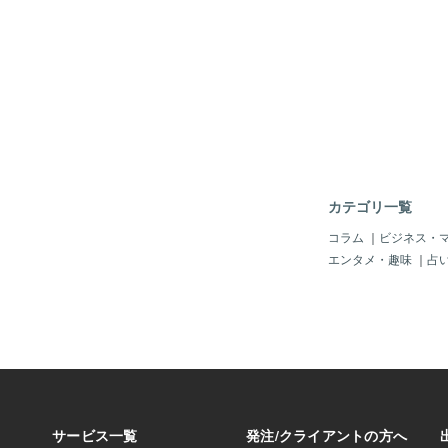
小さな光となり、次の
出して動いています。
えとなるでしょう。霊
必ず世界に何らかの影
ためには、関係性や状
とえば、出かけるタイ
報をお知らせいただく
る。 行く先々で、同
鮮明になります。いた
く。 これらは全て、
に、あなたの魂が望む
波紋を起こした結果と
的な道筋を描き出すこ
てもし、その「行動の
いの中で停滞していた
定のリズムで繰り返さ
然、返ってくる出来事
しまう可能性がありま
立つ、簡単な方法があ
カテゴリ一覧
「タイミングをずらす
シンプル。 瞑想のよ
コラム
｜
ビジネス・
吸に意識を向けるだけ。
エンタメ・趣味
｜
占
る必要はありません。 
も大丈夫。 その瞬間
ンが一旦止まります。
ば、タイミングはずれ
は、あえて意識的に動
けで、これまでのパタ
に入れることがありま
様にしたら、「寝耳に
れていました。 もし
なパターンが続いてい