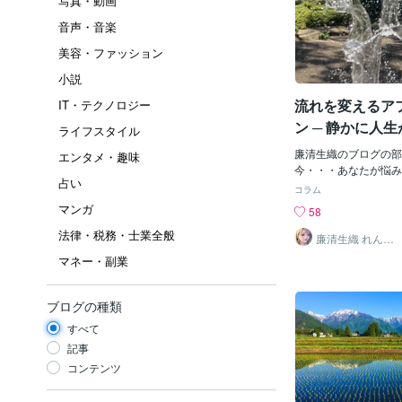
写真・動画
音声・音楽
美容・ファッション
小説
流れを変えるア
IT・テクノロジー
ン ─ 静かに人
ライフスタイル
き ─
廉清生織のブログの部
エンタメ・趣味
今・・・あなたが悩み
占い
いるように感じている
コラム
りで抱え込まずに一緒
マンガ
58
っと抜け出してみませ
法律・税務・士業全般
を閉じていまここにあ
廉清生織 れんせ
い さき
にそっと意識を向けて
マネー・副業
いすぐに変わらなくて
だって 目に見えない
く 動き始めているか
ブログの種類
日も心が揺れる夜もそ
すべて
なくて新しい扉の前で
だけだから こう唱え
記事
は わたしのままで 
コンテンツ
い導きに やさしく守
要なものは すべて 