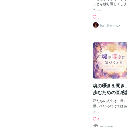
とです。もちろんGW
ことを繰り返してしま
家で静かに過ごされて
を、抱えたことはあり
コラム
ゃるはず。 しかし『
ているのに報われない
5
での流れを変えること
も、また同じような問
という、 願い事と行
状態には、 実は共通す
地に足のついた
は珍しいので、ぜひ楽
祈り❀水森唯心
ります。
しょう！ 🔸新しい場
⸻⸻⸻
何かを始めてみる。 
■ 不幸が続くのは運で
会ってみる、などなど
したいのは、 不幸が
前に、また一つやって
から」ではないという
クもお伝えしますね。
ん偶然の出来事もあり
に、「◯◯すると決め
な苦しさが続く時は、 
る。⬇️ 🔷行動する。 
ることが多いのです。
ぶ。 この一連の流れ
⸻⸻⸻
きたらワークは習慣づ
■ 不幸が続く人の共通
い。 ◎例えば朝ベ
は、 「受け取り方」
魂の囁きを聞き
的に言うと、 ・不満
・人と比べてしまう 
歩むための直感
え続けている こうし
の中で流れが滞り、 
私たちの人生は、目に
き寄せやすくなります
動いているわけではあ
⸻⸻⸻
深くに潜む思いや魂の
占い
■ なぜ受け取り方が重
からの微細なサインが
4
事でも、 ある人は「
選択に静かに影響を与
じ、 ある人は「不満
し、日常の喧騒や不安