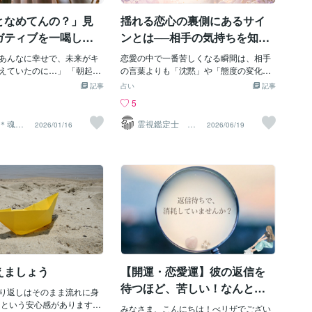
“流れ”が止まっているだけ
プですね。溜めて溜めて・・・となる
となめてんの？」見
揺れる恋心の裏側にあるサイ
よくあります。頑張らなく
と、浄化もとっても時間がかかるので、
例・5分だけ外を歩く・エレ
セージやお香、クリスタルチューナーで
ガティブを一喝して
ンとは──相手の気持ちを知る
なく階段を使う・寝る前に
は追い付かない💦なので、今日はエネル
る方法
ことで見えてくる未来
チをする・掃除を10分だけ
あんなに幸せで、未来がキ
ギーを使いすぎたなって時はもちろんで
恋愛の中で一番苦しくなる瞬間は、相手
・好きな音楽をかけて体を
えていたのに…」 「朝起き
すが、日ごろからエプソムソルトをお風
の言葉よりも「沈黙」や「態度の変化」
らいで十分です。大切なの
ーンと重たい気分に引き戻
呂に入れています。スプーン5杯が面倒な
に触れたときかもしれません。優しくさ
記事
占い
記事
やること」ではなく、“止ま
出来事が起こってしまっ
ので、お米の計量カップ（1杯分が丁度ス
れたと思った次の日には距離を感じた
5
。行動すると自己肯定感が上
こんな経験はありません
プーン5杯だった✨）で入れております(^
り、返信の速さひとつで気持ちが揺れた
すと、「今日も何もできな
ことがあった後には、悪いこ
^)浄化にも良いですが、肌にもとても良
りと、心が落ち着かない状態が続いてし
＊魂の
霊視鑑定士 ツ
2026/01/16
2026/06/19
ト＊カ
キシロ
う感覚が減ります。たとえ
じゃないか…」 そんなふう
くて、敏感肌ですが蕁麻疹なども出なく
まうこともあります。人は本音をそのま
ー
も、「自分は動けた」とい
て、せっかくの高まった波
なり、角質も気にならなくなりましたよ
ま言葉にするとは限らず、むしろ感情の
ます。この小さな成功体験
げてしまうこと、ありま
♡※個人差がありますので使用の際は注意
多くは行動や空気感の中に滲み出ること
を呼び、流れを呼び、出会
に入り込む「魔」昨夜、私
されてくださいね。ルームスプレーやキ
があります。ただ、それを正確に受け取
を引き寄せていきます。運
された気持ちで、「未来は
ャンドル、お香、お風呂など、空間も、
るのはとても難しく、誤解や思い込みが
くるものではありません。
とワクワクしながら眠りに
自分もスッキリ✨して鑑定を終えており
不安を大きくしてしまうことも少なくあ
ころに、あとから乗ってく
 しかし、今朝のことです。
ます。もちろん、鑑定前も空間浄化を忘
りません。「自分のことをどう思ってい
まずは今日、3分でいい完璧
ていく途中、カーステレオ
れずに。みなさんも、自分に合った浄化
るのか知りたい」その気持ちはとても自
ていい。習慣にしなくても
YouTubeが、たまたま心
法を試してみてくださいね♡
然なものです。好きだからこそ確かめた
主でもいい。でも、今日だ
るような内容の番組に切り
くなり、安心したいと思うのは当然の流
動かしてみてください。止
。普段ならすぐに消すの
れです。このような恋の揺らぎは、相手
えましょう
【開運・恋愛運】彼の返信を
れは、小さな一歩で静かに
の時はその「モヤモヤする
の心理だけでなく、あなた自身の内側の
。運を
入ってしまい、知らず知ら
状態とも深く関係しています。過去の経
待つほど、苦しい！なんとか
り返しはそのまま流れに身
分の波動を落としてしまっ
験や思考のクセが影響し、必要以上に不
して！
 という安心感がありますが
すると、まさにその直後で
安を増幅させてしまうこともあります。
みなさま、こんにちは！べリザでござい