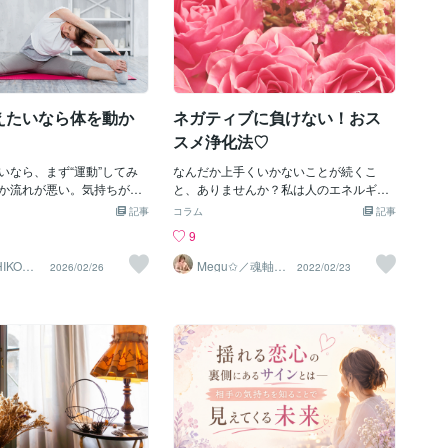
えたいなら体を動か
ネガティブに負けない！おス
スメ浄化法♡
いなら、まず“運動”してみ
なんだか上手くいかないことが続くこ
か流れが悪い。気持ちが重
と、ありませんか？私は人のエネルギー
出ない。そんなときこそ、
を受けやすいので、日常的に人混みを避
記事
コラム
記事
しいことがあります。運を
けたり、気の流れが良くない場所には近
9
いて「運動」です。もちろ
づかないようにしたりしていますが、い
レーニングをしろという話
くら気を付けていたとしても、エネルギ
IKO】
Megu✩／魂軸に
2026/02/26
2022/02/23
鑑定士
目覚め、開花さ
ん。大事なのは「頑張るこ
ーを奪うもの（エネルギー泥棒）を完璧
せる魔女
、体を少し動かすことを意
に寄せ付けない事って難しい。自分より
す。なぜ体を動かすと運が
も低いエネルギーの人と一緒にいたり、
持ちが落ちているとき、多
リーディングを通してエネルギーを消耗
考が止まっています。同じ
したり、他にもいろいろなことでエネル
け、同じ場所にとどまり、
ギーって下がっていくのですね。エネル
り返している。体を動かす
ギーが下がるとどうなるか、というと、
わり、呼吸が変わり、視界
体調を崩すのはもちろんですが、何をや
。すると不思議なことに、
っても上手くいかないことが多いです。
つ動き始めます。運が悪い
（私の経験ですが。。）そう、負のルー