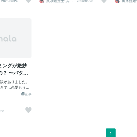
風水鑑定士 あゆ
風水鑑定
2026/06/24
2026/05/20
み
み
見るかによって、 心
易ではありませ
は違う流れを連れてきてくれるでしょ
しれませんが、 それが脳への小さな刺激
なります。 
ます。 そしてその
した目に見えない
う。「女神の1枚」では毎日カードをお届
です。
今日の 《毎
こる出来事の“流
アクセスし、あな
けしています🃏個別のリーディングは、
もと逆の手で
す。
べき道を明らかに
こちらからどうぞ。👉 サービスページは
＋＋＋＋＋＋
⸻⸻⸻⸻⸻⸻
過去や現在、未来
こちら👉初めての方は、こちらのお試し
を使う」こと
ルな方法 ではどう
、あなたの心に深
1枚引きからどうぞ🃏お試し価格で体験し
れだけのこと
いことをする必要
て届きます。そこ
てみてください！👉夢って、けっこう自
です。
は一つだけ、 「あり
得た学びや、現在
分理解に役立つ！
てください。 大き
て魂が望む未来の
夫です。 ・今日も
す。スピリチュア
事ができた ・誰かと
の出来事には意味
ミングが絶妙
なことに目を向ける
難は、魂がより高
流れは変わり始めま
サインです。それ
の？ 〜パター
なたは自分自身の
なコツ〜
⸻⸻⸻⸻⸻⸻
れ、望む方向へ進
談がありました。
とができます。霊
きで…恋愛もうま
えではなく、魂の
いていくうちに、ふ
記事
示す光です。この
ます。 どうも、そ
づきは、心に静か
ターンが、毎回似
す。人間関係にお
に詳しく聞いていく
/08
が明確になり、周
ときたのが… “タイ
ズになります。ま
しかして、このお客
かった強みや才能
出会いやすい“タイミ
しい挑戦への勇気
のではないか？ 人
1
は、人生における
うちにGOサインを