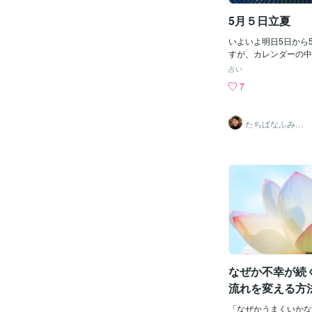
で届く」言葉は 小さ
5月５日立夏
がて現実へと ほどけ
側にある光は決して消
いよいよ明日5日から
ほんの少しだけ自分を
すが、カレンダーの中
優しさが流れを変える
月で、しかも2日の満
大丈夫あなたはもう幸
占い
なっている特別な5月
にいる
7
茶摘み、また田植えが
秋の豊作を願う日とし
で大切な日として残さ
たちばなふみか
の暦のお知らせでも、
（舘花史圭）
さんしてくださいね、
豊作を願うためでした
ーは、ちょうどこのG
り、8日あたりまで続
クが明日5月5日の立
れの日なので、《今ま
力》があり、このパワ
のが、5日の20時49
立天文台発表の時刻で
徐々にパワーは弱まり
れるのですが、 5、6
なぜか不幸が続
ひ試していただきたい
流れを変える方
れは、新しいことをす
寄ってみるなどの体験
「なぜかうまくいかな