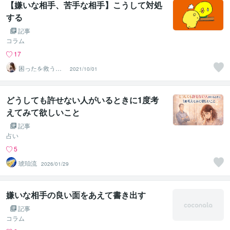
【嫌いな相手、苦手な相手】こうして対処
する
記事
コラム
17
困ったを救う☆
2021/10/01
ササキハルコ
どうしても許せない人がいるときに1度考
えてみて欲しいこと
記事
占い
5
琥珀流
2026/01/29
嫌いな相手の良い面をあえて書き出す
記事
コラム