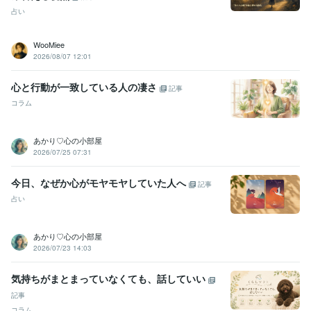
占い
WooMiee
2026/08/07 12:01
心と行動が一致している人の凄さ
記事
コラム
あかり♡心の小部屋
2026/07/25 07:31
今日、なぜか心がモヤモヤしていた人へ
記事
占い
あかり♡心の小部屋
2026/07/23 14:03
気持ちがまとまっていなくても、話していい
記事
コラム