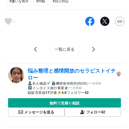
#嫌いな相手
#内観
#自己対話
2
一覧に戻る
悩み整理と感情開放のセラピストイチ
ロー
本人確認
機密保持契約(NDA)
未登録
インボイス発行事業者
未登録
総販売実績
17
評価
4.9
フォロワー
42
無料で見積り相談
メッセージを送る
フォロー
42