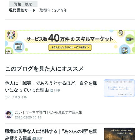
資格・検定
現代霊気サード
取得年 : 2019年
このブログを見た人にオススメ
他人に「誠実」であろうとするほど、自分を嫌
いになっていった理由
記事
ライフスタイル
だい｜ワーママ専門｜0から見直す本音人生
2026/02/20 00:35
職場の苦手な人に消耗する｜"あの人の鎧"を読
み替える視点
記事