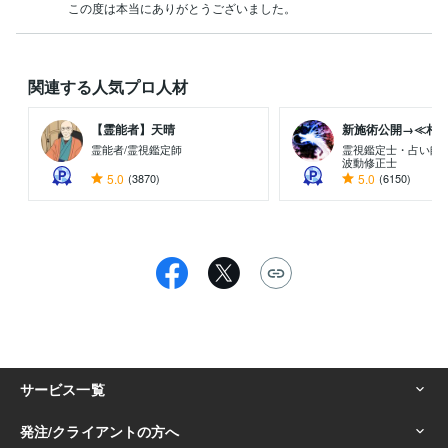
この度は本当にありがとうございました。
関連する人気プロ人材
【霊能者】天晴
新施術公開→≪相手意
霊能者/霊視鑑定師
霊視鑑定士・占い師
波動修正士
5.0
(3870)
5.0
(6150)