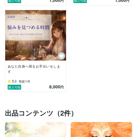
1,000
1,000
円
円
購入可能
購入可能
それまでの通院生活や、誰かに救ってほしいと思ってい
た過去が、少しずつ癒されていきました。

私にとってタロットは自分本来の姿を映してくれる鏡で
あり、

可能性を思い出させてくれる「魂の秘密道具」です。

タロットによって自分自身の力を思い出した私が、

今度はあなたがあなた自身の力を思い出すためのお手伝
いをさせていただきます。
あなた自身へ帰るお手伝いをしま
す
5.0
1
実績
件
8,000
円
購入可能
出品コンテンツ（2件）