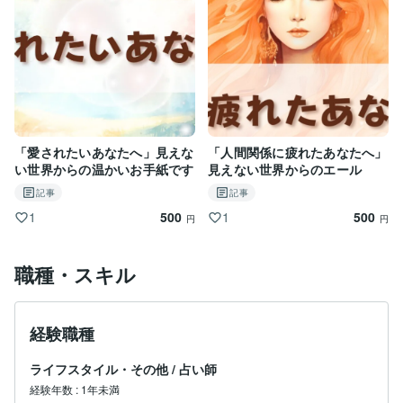
「愛されたいあなたへ」見えな
「人間関係に疲れたあなたへ」
い世界からの温かいお手紙です
見えない世界からのエール
記事
記事
500
500
1
1
円
円
職種・スキル
経験職種
ライフスタイル・その他
/
占い師
経験年数
:
1年未満