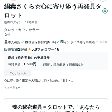
絹葉さくら☆心に寄り添う再発見タ
ロット
最終ログイン：
14時間前
タロットカウンセラー
女性
本人確認
機密保持契約(NDA)
インボイス発行事業者
未登録
2
5.0
16
販売実績
評価
フォロワー
継続（時給/月給）の予算目安
1,500円
時間単価：
1週間の稼働日数：
週5日以上
スケジュール
心に寄り添う鑑定を大切にしているため、1日2〜...
もっと見る
魂の秘密道具＝タロットで、“あなたら