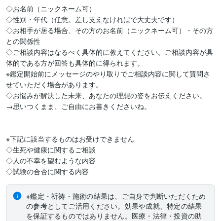
◇お名前（ニックネーム可）

◇性別・年代（任意。差し支えなければで大丈夫です）

◇お相手が居る場合、その方のお名前（ニックネーム可）・その方
との関係性

◇ご相談内容はなるべく具体的に教えてください。ご相談内容が具
体的である方が回答も具体的に得られます。

※鑑定開始前にメッセージのやり取りでご相談内容に関して質問さ
せていただく場合があります。

◇お悩みが解決した未来、あなたの理想の姿をお伝えください。

→思いつくまま、ご自由にお書きくださいね。

※下記に該当するものはお受けできません

◇生死や健康に関するご相談

◇人の不幸を望むような内容

◇試験の合否に関する内容
※鑑定・祈祷・施術の結果は、ご自身で判断いただくため
の参考としてご活用ください。効果や成就、特定の結果
を保証するものではありません。医療・法律・投資の助