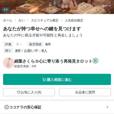
1/1
ホーム
占い
スピリチュアル鑑定
人生総合鑑定
あなたが持つ幸せへの鍵を見つけます
あなたの中に眠る才能や可能性と再会しましょう
-
0
件
評価
販売実績
2
枠 / お願い中：
0
人
残り
絹葉さくら☆心に寄り添う再発見タロット
総販売実績：
2件
購入画面に進む
お気に入り(5)
出品者に質問
ココナラの安心保証