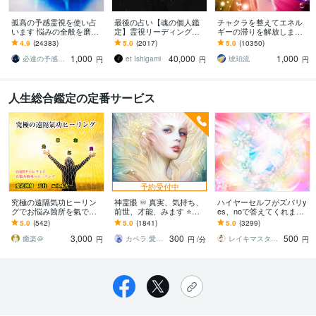
孤高の予感霊視を使い占
最後の占い【魂の個人鑑
チャクラを整えてエネル
います 悩みの全般を磨き
定】霊視リーディング承
ギーの滞りを解放します 7
上げ、研ぎ澄ました予感
ります 運命の地図を手
割超リピート！人生を変
4.9
(24383)
5.0
(2017)
5.0
(10350)
より霊視により導きます
に、輝く人生を創る｜魂
えたい人のエネルギー調
1,000
40,000
1,000
の全体像を紐解く鑑定
整
必達の予感霊視 渡邊 潤一
et Ishigami
琥珀流
円
円
円
人生総合鑑定の定番サービス
予約受付中
究極の遠隔気功ヒーリン
神霊眼 ♾ 真実、気持ち、
ハイヤーセルフがズバリy
グでお悩み箇所を氣で癒
前世、才能、みます ⭐️神
es、noで答えてくれます
します 2日間✨お悩み箇所
性の覚醒・愛の解放・ハ
不安や相手の気持ち、迷
5.0
(542)
5.0
(1841)
5.0
(3299)
へ愛と光と氣をダイレク
イヤーセルフに聴くall相
った時、あなたを導く答
3,000
300
500
トに送り届け癒します
談！
えをもらえます
癒楽＠
カペラ 愛と光の星より
レイキマスター琴
円
円
/分
円