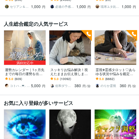
＊子宝＊不倫＊転職占い※
より霊視により導きます
係・仕事運・恋愛などあ
1,000
1,000
1,000
人生全般
らゆる悩みを
セリアン＆ソル中央太陽
必達の予感霊視 渡邊 潤一
琉球ユタ比嘉にらい
円
円
円
人生総合鑑定の人気サービス
満枠対応中
運勢カレンダー｜1ヶ月先
スッキリお悩み解決！視
霊視➕霊感タロット♡あら
までの毎日の運勢を出し
えたままお伝え致します
ゆる状況や悩みを鑑定し
ます 30日×500字のおよそ
恋愛、結婚、人間関係、
ます 霊能家系末裔 |プロ占
5.0
(609)
5.0
(10092)
5.0
(6662)
1万5千文字で細かく詳細
仕事、人生、ペットの気
い師歴16年| 気持ちや未来
5,000
380
360
に記します
持ち等◎祈願付き
を伝えます
コトハ ⸜❤︎⸝ 新サービス提供開始✨️
佐和ダウジング＆スピリットメンター
のりか霊視
円
円
/分
円
/分
お気に入り登録が多いサービス