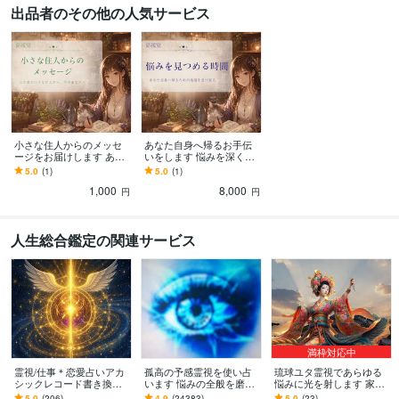
出品者のその他の人気サービス
小さな住人からのメッセ
あなた自身へ帰るお手伝
ージをお届けします あな
いをします 悩みを深く見
たの中の小さな住人か
つめるタロット鑑定です
5.0
(1)
5.0
(1)
ら、やさしい言葉をお届
1,000
8,000
けします
円
円
人生総合鑑定の関連サービス
満枠対応中
霊視/仕事＊恋愛占いアカ
孤高の予感霊視を使い占
琉球ユタ霊視であらゆる
シックレコード書き換え
います 悩みの全般を磨き
悩みに光を射します 家
ます ご懐妊報告多数※恋愛
上げ、研ぎ澄ました予感
族・子宝・金運・人間関
5.0
(206)
4.9
(24383)
5.0
(23)