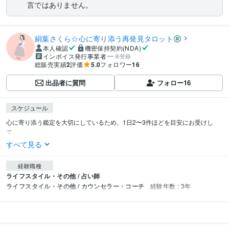
言ではありません。
絹葉さくら☆心に寄り添う再発見タロット
本人確認
機密保持契約(NDA)
インボイス発行事業者
未登録
総販売実績
2
評価
5.0
フォロワー
16
出品者に質問
フォロー
16
スケジュール
心に寄り添う鑑定を大切にしているため、1日2〜3件ほどを目安にお受けし
て...
すべて見る
経験職種
ライフスタイル・その他 / 占い師
ライフスタイル・その他 / カウンセラー・コーチ
経験年数 : 3年