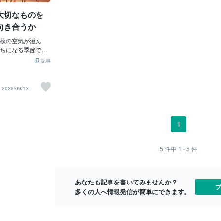
が大きな喪失に直
たということ
大切なものを
さまざまな葛藤が
い。 失った
るモデルの一つと
のが大きかっ
向き合うか
医キュブラー＝ロ
来ますように
面した人の心理プ
秋の空気が澄ん
かを得ること
あらゆる喪失体験
ちになる季節です
＝プラス、失
ている これには5
いう誰もが経験す
い。 「経験
記事
【否認】起こった出
学の視点から一緒
長、想い出、
い 【怒り】なぜ自
１ 喪失は誰にで
ば、 こん
なければいけない
とは、大切な人や
2025/09/13
ばまた元の状態に戻
ことを指します。
もう何もできない
でなく、仕事や健
け入れ新たな人生
うことも喪失に含
順番に進むものでも
、喪失は人が生き
1
したり ある段階に長
ない普遍的な経験
僕が出会った時 A
て、それをどう受
階は通り過ぎてい
その後の心の回復
5
件中
1 - 5
件
回復する期間は 残り
われています。２
れるだけのことはや
ーフワーク」心理
が残る中で力強く言
ク（悲嘆の作
あなたも記事を書いてみませんか？
で印象に残ってい
あります。喪失を
ブ
多くの人へ情報発信が簡単にできます。
ぐに立ち直れるわ
怒り、無気力など
ら少しずつ回復し
ス・キューブラー