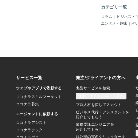
＝ロスの「喪失の5段
カテゴリ一覧
引・抑うつ・受容）」
ずしも順番通りに進む
コラム
｜
ビジネス・
ん。行きつ戻りつしな
エンタメ・趣味
｜
占
ペースで受け止めてい
です。３ 喪失と向き
工夫喪失を乗り越える
に役立つ方法がありま
定しない：悲しみや怒
ちはダメ」と押し込ま
け止める。２）言葉に
人に話したり、日記に
持ちが整理されやすく
日常を大切にする：散
活のリズムを守ること
がる。これらは喪失の
ものではありませんが
ていける」という感覚