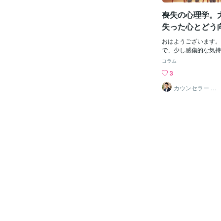
を諦めていなかった人
喪失の心理学。
面したとき心の中には
生まれるそれを説明す
失った心とどう
してアメリカの精神科
スが提唱した『死に直
おはようございます。
ロセス』があるこれは
で、少し感傷的な気持
に応用できると言われ
ね。今日は「喪失」と
コラム
段階のモデルがあり 
る心のテーマを、心理
3
来事を受け入れられな
に考えてみましょう。
分がこんな病気になら
も訪れる体験「喪失」
カウンセラー ゆ
うすけ
のか 【取引】頑張れ
物、関係を失う体験の
れる【抑うつ】自分は
身近な人との別れだけ
【受容】今の自分を受
康、自分の居場所を失
を歩む この5段階は
まれます。心理学では
ないし 行きつ戻りつ
ていくうえで避けられ
くとどまることもある 
とされています。そし
さんは否認や怒りの段
け止めるかによって、
た 医師から言われた
が大きく変わるとい
わずかだったが 「や
喪失のプロセス「グリ
りたい」と 呂律困難
学には「グリーフワー
葉にしたAさんの言葉
業）」という考え方が
る言葉がある
経験したとき、人はす
けではなく、悲しみや
の感情を揺れ動きなが
ていきます。エリザベ