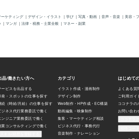
階（否認・怒り・取
は有名ですが、必
わけではありませ
マーケティング
｜
デザイン・イラスト
｜
学び
｜
写真・動画
｜
音声・音楽
｜
美容・
がら、自分なりの
い
｜
マンガ
｜
法律・税務・士業全般
｜
マネー・副業
くことが自然なの
合うための心理的
ために、心理学的
す。１）感情を否
りを「こんな気持
ず、ありのまま受
する：信頼できる
書き出すことで気
なる。３）小さな
歩や食事など、生
が心の安定につな
痛みを完全に消す
、少しずつ「生き
を取り戻す助けに