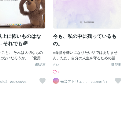
以上に怖いものはな
今も、私の中に残っているも
 それでも🌈
の。
いこと、 それは大切なもの
※母親を嫌いになりたい話ではありませ
はないだろうか。 「愛用
ん。ただ、自分の人生を守るための話で
家、お金、仕事、 ペッ
す。答えを出すための記事ではありませ
記事
占い
記事
パートナー、親、子ども、
ん。ただ、同じ場所で立ち止まっている
4
健康、生命」 人間は生まれ
人に、「ひとりじゃない」と伝えたくて
を繰り返しながら生きてい
書いています。ーー過去の出来事は、時
gle2
光音アトリエ Lu
2026/05/28
2026/01/31
minara☆字霊占
ても過言ではない。 大切であ
間が経てば終わるものだと思っていた。
い
、 それを失ったときの心の
でも実際は、終わっていなかった。むし
 だが、言い換えれば、立ち
ろ、「もう大丈夫なはずの場面」で、突
に、 または心が深く傷つく
然顔を出す。数年前、私にとって、家族
切な「何か」が そこに確実に
だった存在が、今日死ぬかもしれないと
ということ。 豊かな人生と
告げられた夜があった。今夜が峠だと言
がないことではない。 失う
われ、選択を迫られた。連れ帰るか。助
思うものがたくさんあるこ
かる見込みは低いが、処置のために入院
人生とは、何も失わないこと
させるか。正解はなく、時間だけが迫っ
失って酷く悲しいものがあっ
ていた。私はパニックになり、判断がで