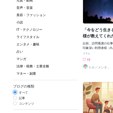
写真・動画
音声・音楽
美容・ファッション
小説
「今をどう生き
IT・テクノロジー
様が教えてくれ
ライフスタイル
以前、訪問看護の仕事
エンタメ・趣味
印象深い利用者様（A
占い
を発病するまではバリ
コラム
し 誰もが知る大企業
マンガ
15
の妻や子にも恵まれ 
法律・税務・士業全般
が知る著名人の友人も
たか／メンタル
パートナー
ら見ると誰もが羨むよ
マネー・副業
ある日悲劇は起こった
人の姿を家族が発見し
脳幹は脳の中心部にあ
ブログの種類
せない、呼吸・心拍・
すべて
動や感覚の伝達を担う
の中でも重症化しやす
記事
実を前にして「このま
コンテンツ
んでも どっちでもい
も「また歩けるように