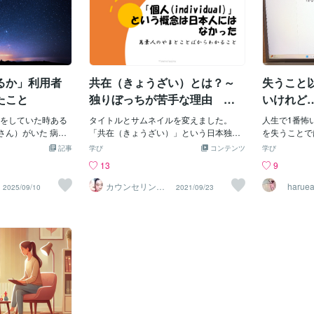
るか」利用者
共在（きょうざい）とは？～
失うこと
たこと
独りぼっちが苦手な理由 喪
いけれど…
失体験から深刻にダメージを
をしていた時ある
タイトルとサムネイルを変えました。
人生で1番怖
受ける理由
さん）がいた 病気
「共在（きょうざい）」という日本独特
を失うことで
バリと仕事をこな
の概念から、日本人が独りぼっちを苦手
品、スマホ、
記事
学び
コンテンツ
学び
で活躍していた 最愛
とする理由、喪失体験から深刻なダメー
ト、友人、
13
9
交友関係も広く 誰も
ジを受けてしまう理由を説明してみまし
自信、若さ、
たくさんいた 傍か
た。次回は「こひ」≠loveについてです。
てから 喪失
カウンセリング
haruea
2025/09/10
2021/09/23
ルームふりぃう
うな人生 しかし、
る、 と言っ
ぃる
 朝起きてこない本
ればあるほど
た 脳幹出血だった
傷は大きい。
り 生命維持に欠か
直れないほど
体温調節意識・運
ほどに、 大
重要な部位 脳出血
存在していた
い Aさんはその現
は、失うもの
ま生きていても死
ことが怖いと
い」と言いながら
と。 幸せな
なりたい」 と回復
ではない。 