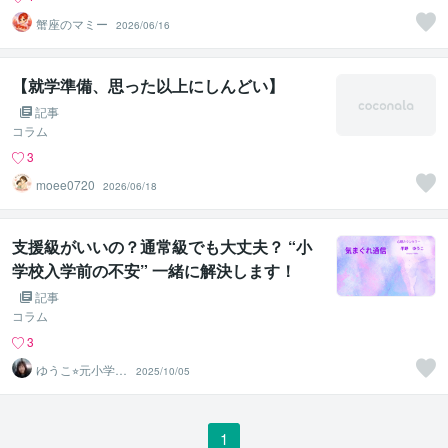
蟹座のマミー
2026/06/16
【就学準備、思った以上にしんどい】
記事
コラム
3
moee0720
2026/06/18
支援級がいいの？通常級でも大丈夫？ “小
学校入学前の不安” 一緒に解決します！
記事
コラム
3
ゆうこ⭐︎元小学校
2025/10/05
教師・心理カウ
ンセラー
1