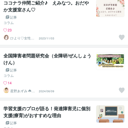
ココナラ仲間ご紹介♪ えみなつ。おだや
か支援室さん♡
記事
コラム
23
ひより♡女性の
2023/11/03
お悩み相談室
全国障害者問題研究会（全障研/ぜんしょう
けん）
記事
コラム
14
星野あずみ ☘️福
2024/06/09
祉の整理と伴走
相談
学習支援のプロが語る！発達障害児に個別
支援(療育)がおすすめな理由
記事