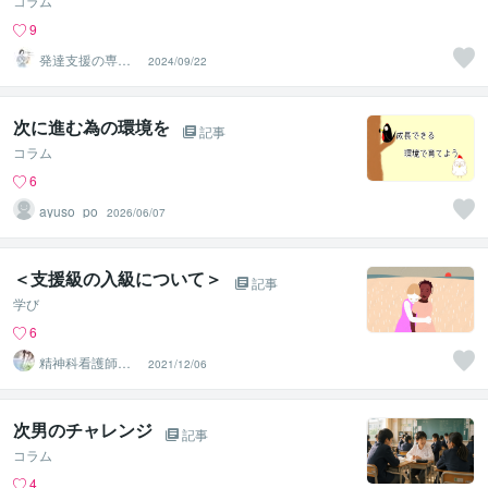
コラム
9
発達支援の専門
2024/09/22
家 エリ
次に進む為の環境を
記事
コラム
6
ayuso_po
2026/06/07
＜支援級の入級について＞
記事
学び
6
精神科看護師★
2021/12/06
ふくちゃん
次男のチャレンジ
記事
コラム
4