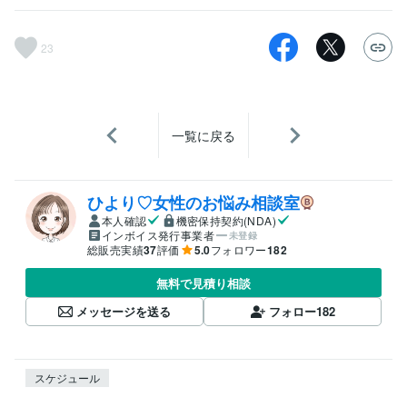
23
一覧に戻る
ひより♡女性のお悩み相談室
本人確認
機密保持契約(NDA)
インボイス発行事業者
未登録
総販売実績
37
評価
5.0
フォロワー
182
無料で見積り相談
メッセージを送る
フォロー
182
スケジュール