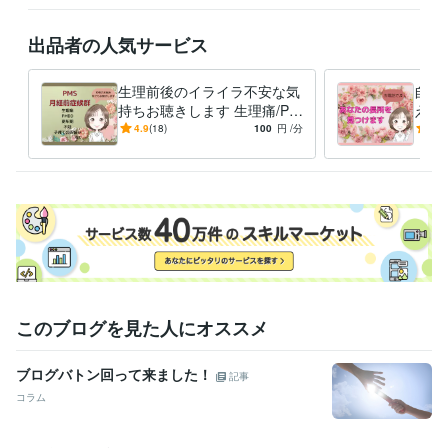
経験職種
ライフスタイル・その他 / カウンセラー・コーチ
経験年数 : 3年
出品者の人気サービス
職歴
上級心理カウンセラー
2022年9月 ~ 現在
生理前後のイライラ不安な気
自己
持ちお聴きします 生理痛/PM
えで
受賞歴
S/PMDD/更年期/不妊/子育て
己否
4.9
(18)
100
円
/分
5.0
自分再発見ワークショップ！『自分を褒める』開催
ゴスペルコンサ
のお悩み
プレ
ート　ソロパート担当
熊本日日新聞合唱コンクール　最優秀賞
み
資格・検定
上級心理カウンセラー
取得年 : 2021年
実用英語技能検定2級
取得年 : 2014年
実用英語技能検定準1級
取得年 : 2016年
歯科技工士
取得年 : 1996年
マイクロソフト オフィス スペシャリスト（MOS）
取得年 : 2000年
ポジティブ心理学実践インストラクター
取得年 : 2023年
このブログを見た人にオススメ
夫婦カウンセラー
取得年 : 2023年
ブログバトン回って来ました！
その他ツール
記事
Webカウンセラー:3年
ゴスペル:13年
英語発音指導:3年
コラム
恋愛メール相談:3年
ADHDの子供の子育てアドバイザー:11年
生理の時のPMS症候群に向き合う:36年