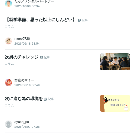
たか／メンタルパートナー
日本NLP認定資格プラクティショナー認定コース修了:4年
2025/10/08 00:34
NLPマスタープラクティショナー認定コース修了:2年
【就学準備、思った以上にしんどい】
得意分野
記事
悩み相談・カウンセリング
問題解決の糸口発見カウンセリング
自分
コラム
のいい所見つけ&他人のいい所見つけ♪
職場いじめ体験
恋愛／夫婦
／親子／友人関係　メール相談
ADHDの子供を育てる
場面かん黙の
moee0720
子供を育てる
緊張している初対面の人とすぐに打ち解ける
ネガティ
2026/06/18 23:54
ブ→ポジティブに切り替える質問力
相思相愛カウンセラー
遠距離恋
愛カウンセラー
次男のチャレンジ
記事
コーチング
カウンセリング
悩み相談
心理セラピー
人間関係
コラム
コミュニケーション
恋愛 不倫
子育て
仕事
トラウマ相談
学習指導・資格・キャリア相談
英語の発音アドバイス
NLPコーチン
グ
Webカウンセラー（メール相談）
三日坊主繰り返しマスター
リ
蟹座のマミー
フレーミング 
35歳からの英語学習 （独学）
児童英語講師
2026/06/16 06:49
英語 発音 歌
NLP
Weｂカウンセリング
次に進む為の環境を
語学力
記事
英語
日常会話レベル
コラム
ayuso_po
2026/06/07 07:26