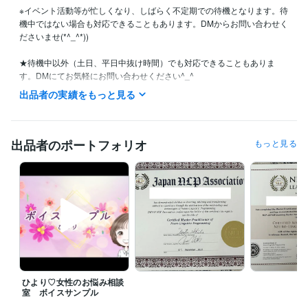
※イベント活動等が忙しくなり、しばらく不定期での待機となります。待
機中ではない場合も対応できることもあります。DMからお問い合わせく
ださいませ(*^_^*))

★待機中以外（土日、平日中抜け時間）でも対応できることもありま
す。DMにてお気軽にお問い合わせください^_^

出品者の実績をもっと見る
＜お客様へ＞

お気に入り登録ならびに閲覧くださいまして

ありがとうございます(*^-^*)

出品者のポートフォリオ
もっと見る
お話しできるのを心より楽しみにしております。

「こんなこと相談していいのかな？」ということがありましたらお気軽
にメッセージ下さいね(*^^*)

声のサンプルはこちらです☆彡

https://youtu.be/6sW2_s8AVZ0

ひより♡女性のお悩み相談
★予約は24時間受け付けています☆彡希望日時、時間などお気軽にお問
室 ボイスサンプル