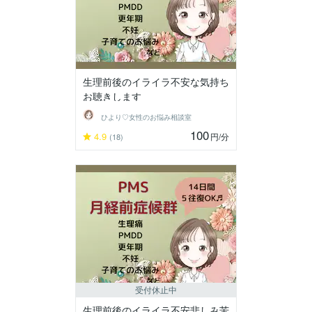
生理前後のイライラ不安な気持ち
お聴きします
ひより♡女性のお悩み相談室
100
4.9
円
/分
(18)
受付休止中
生理前後のイライラ不安悲しみ苦