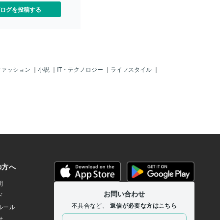
メールや調べ物これぐらい
ログを投稿する
れでも”stream deck”を
なり仕事の効率アップでき
TOP画面はこれ↓PCのタス
クトップがいっぱいになっ
stream deck”に移動し今
ていい感じ。意外と自分で
のが右下のスクリーンショ
ファッション
｜
小説
｜
IT・テクノロジー
｜
ライフスタイル
｜
まに使う機会があくとどの
かな、、となるので入れて
構使う頻度が上がって便利
やっぱりillustrator、Ph
ですね！ボタン一つで起動、そ
別で作っておいたプロファ
設定したillustratorのシ
キーたちがドドンッ！と現
これでマウスをわざわざツ
って行かなくても