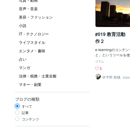
写真・動画
音声・音楽
美容・ファッション
小説
#019 教育活
IT・テクノロジー
作２
ライフスタイル
e-learningのコン
エンタメ・趣味
と」というツールを使
占い
また、CUTE3とい
コラム
ルで作った後、学び～
マンガ
5
も行いました。ただ、
法律・税務・士業全般
使用するツールであっ
伊予野 柑橘
2022
ール上使えない時期が
マネー・副業
う予定のe-learnin
とができませんでした
員にインストールされて
ブログの種類
ft STREAM」や「Micr
すべて
うまく組み合わせてコ
し、e-learningを
記事
ろなツールを使うこと
コンテンツ
向上にも役立ちました