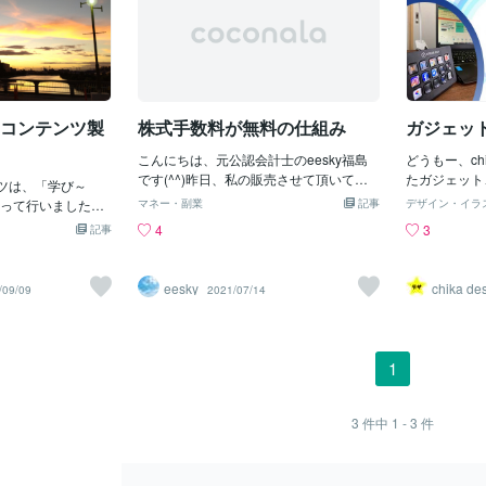
動 コンテンツ製
株式手数料が無料の仕組み
ガジェッ
こんにちは、元公認会計士のeesky福島
どうもー、ch
です(^^)昨日、私の販売させて頂いてい
たガジェット、”
テンツは、「学び～
る株式投資の商品に関連して株式投資の
みたのでその
って行いました。
マネー・副業
記事
デザイン・イラ
手数料に関する以下にようなご質問を頂
紹介します。
うコンテンツ製作ツー
4
3
記事
きました。ーーーーーーーーーーーーー
すと”strea
とに取り込むこと
ーーーーーーーー今現在、楽天証券にて
なアクション
学び～とは全社で
運用中ですが、取引手数料が積み重なる
ンガジェット
たため、スケジュ
eesky
chika de
/09/09
2021/07/14
ことでこの株式投資法の優位性が薄れて
くリリースする
あり、法務部で行
しまうのではないかと懸念しておりま
必要な情報を
gの全てを実施するこ
す。株取引無料の以下のようなサービス
配信開始をTw
。そこで既に全社
もありますが、実際に活用することにつ
りすることが
いる、「Microso
1
いてどのようにお感じになられますか？
ェットです。
osoft FORMS」を
ご指導ご鞭撻いただけましたら幸いで
すが、キーボ
ンテンツを製作
す。よろしくお願い致します。ーーーー
ロも設定でき
実施しました。いろい
3
件中
1 - 3
件
ーーーーーーーーーーーーーーーーー証
つ物だと思い
ができて、スキル
券会社は基本的に手数料を主な収入源と
は・Twitt
。
しているので、このご質問者様のように
稿・illustr