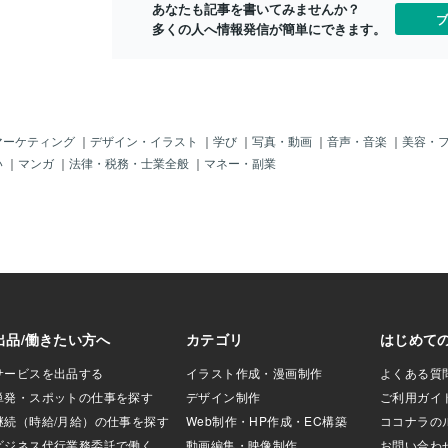
株取引無料という謳い文句に疑念を抱く
イン・仕事の
あなたも記事を書いてみませんか？
ブ
というのは至極当然だと思います。以
しかないですがそ
多くの人へ情報発信が簡単にできます。
下、私の回答となります。ーーーーーー
使い始めてか
ーーーーーーーーーーーーーーーご質問
てます！私の
の件ですが、結論としましては「取引量
クバーやデス
とその時の注文状況による」となりま
てきていたので”
す。以下、その理由を記載させて頂きま
はスッキリし
したのでご確認下さい。まず、STREAM
お気に入りな
マーケティング
｜
デザイン・イラスト
｜
学び
｜
写真・動画
｜
音声・音楽
｜
美容・
などが取引手数料無料なのはSOR(スマー
ット機能。た
い
｜
マンガ
｜
法律・税務・士業全般
｜
マネー・副業
ト・オーダー・ルーティング)を上手く使
ボタンやった
った仕組みとなります。SORというの
みたところ結
は、ご存知かもしれませんが東証・PTS
になった。あとは
市場・立会外取引のうち、最も有利な市
otoshop
場を自動的に判別し、有利な価格で約定
して自動的に
する仕組みとなります。このSORはSTR
イルに切り替わり
EAMだけでなく、SBI証券や楽天証券な
ョートカット
どほとんどの証券会社が採用している仕
れる訳です。
組みとなります。例えば、東証で1000円
ールバーに持
のものが立会外取引で900円だった場合
に900円で約定されるのが普通です。こ
の時STREAMの場合は半分が手数料とし