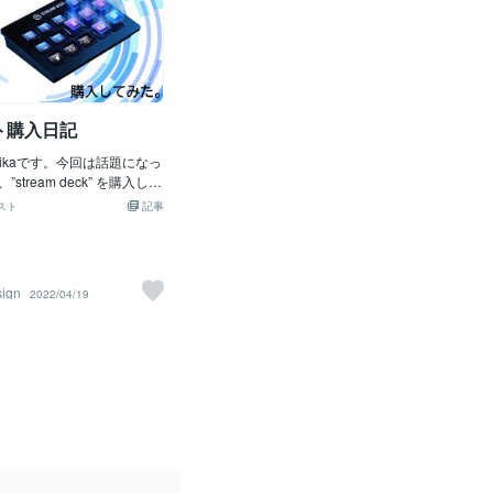
ト購入日記
ikaです。今回は話題になっ
stream deck” を購入して
使い心地と私の使い方をご
スト
記事
まずはどんな物かと言いま
m deck” とはボタンにさまざま
を割り当てられる電子ボタ
で、ゲーム配信系機器を多
sign
2022/04/19
elgato社の製品。配信に
一覧できるようにしたり、
itterにボタン一つで流した
できるゲーム配信者用ガジ
機能の多くは配信者向けで
ードショートカットやマク
るので普段の仕事にも役立
ます。私の主な使用目的
erやブログなどSNS配信、投
ator、Photoshopを使ったデザ