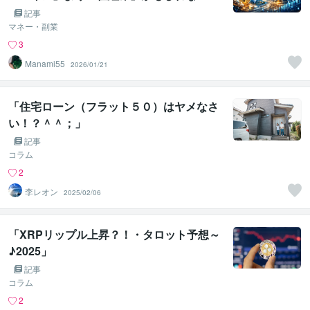
記事
マネー・副業
3
Manami55
2026/01/21
「住宅ローン（フラット５０）はヤメなさ
い！？＾＾；」
記事
コラム
2
李レオン
2025/02/06
「XRPリップル上昇？！・タロット予想～
♪2025」
記事
コラム
2