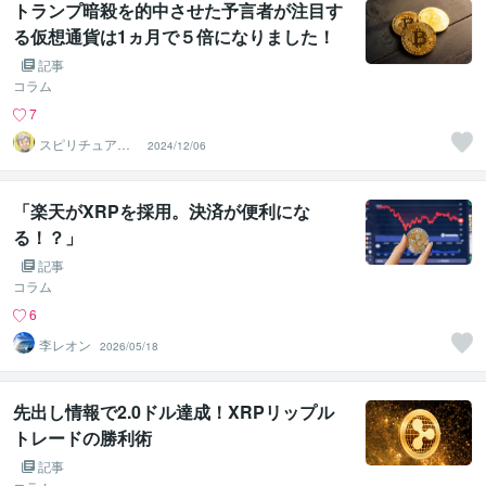
トランプ暗殺を的中させた予言者が注目す
る仮想通貨は1ヵ月で５倍になりました！
記事
コラム
7
スピリチュアル
2024/12/06
カウンセラー
神山 純
「楽天がXRPを採用。決済が便利にな
る！？」
記事
コラム
6
李レオン
2026/05/18
先出し情報で2.0ドル達成！XRPリップル
トレードの勝利術
記事