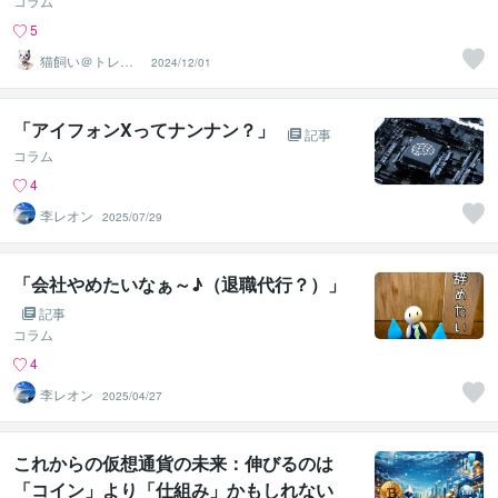
コラム
5
猫飼い＠トレー
2024/12/01
ドコーチ
「アイフォンXってナンナン？」
記事
コラム
4
李レオン
2025/07/29
「会社やめたいなぁ～♪（退職代行？）」
記事
コラム
4
李レオン
2025/04/27
これからの仮想通貨の未来：伸びるのは
「コイン」より「仕組み」かもしれない