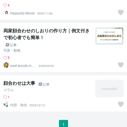
4
Happylity Movie
2025/11/26
両家顔合わせのしおりの作り方｜例文付き
で初心者でも簡単！
記事
写真・動画
3
east woods movi
2026/02/03
e
顔合わせは大事
記事
コラム
1
代田 秋生
2023/12/13
1