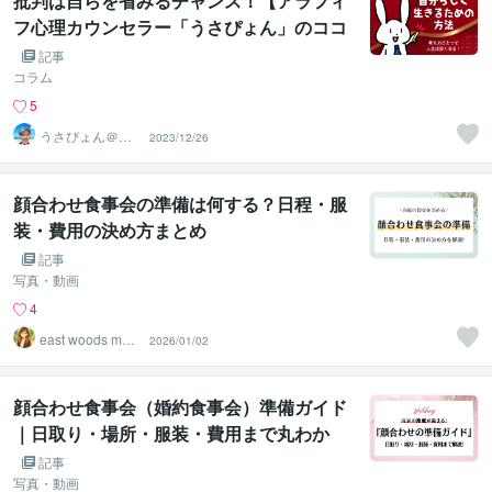
批判は自らを省みるチャンス！【アラフィ
フ心理カウンセラー「うさぴょん」のココ
ナラ電話相談】
記事
コラム
5
うさぴょん＠癒
2023/12/26
し系アラフィフ
心寄り添い人
顔合わせ食事会の準備は何する？日程・服
装・費用の決め方まとめ
記事
写真・動画
4
east woods movi
2026/01/02
e
顔合わせ食事会（婚約食事会）準備ガイド
｜日取り・場所・服装・費用まで丸わか
り！
記事
写真・動画