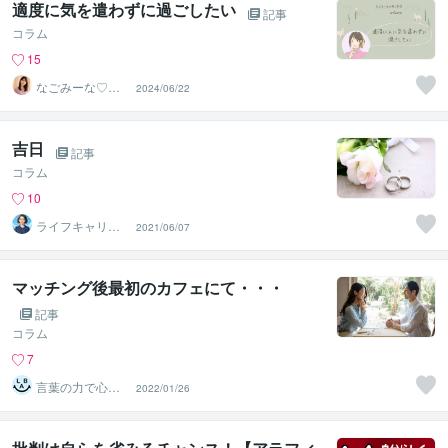
適度に気を遣わずに過ごしたい
記事
コラム
15
なごみーな♡癒
2024/06/22
し系心のサポー
ター
吉日
記事
コラム
10
ライフキャリア
2021/06/07
相談室｜NIIDA
マッチング後最初のカフェにて・・・
記事
コラム
7
言葉の力で心も
2022/01/26
変える★ピギオ
リ