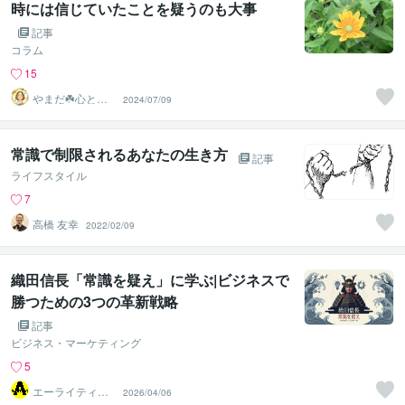
時には信じていたことを疑うのも大事
記事
コラム
15
やまだ☘️心と頭
2024/07/09
がスッキリ整う
サロン
常識で制限されるあなたの生き方
記事
ライフスタイル
7
高橋 友幸
2022/02/09
織田信長「常識を疑え」に学ぶ|ビジネスで
勝つための3つの革新戦略
記事
ビジネス・マーケティング
5
エーライティン
2026/04/06
グ