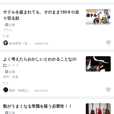
サドルを盗まれても、そのまま150キロ走
り切る奴
記事
コラム
4
坂本龍馬（本
2026/01/20
名）
よく考えたらおかしいとわかることなの
に・・・
記事
音声・音楽
1
教材『奇蹟のイ
2021/01/21
メージング唱
法』
歌がうまくなる常識を疑う必要性！！
記事