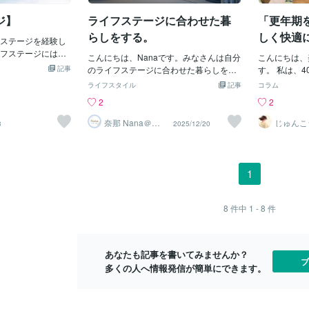
論、【今の自
撃を受けました
月ひとりで悩んでいたそうだ。 会社を辞
ジに立つわけ
ジ】
ライフステージに合わせた暮
「更年期
わせて示されるレ
めてサンノゼに帯同するか、それとも会
が掛かります
間一緒に取り組み
社を辞めずに日本に残るか。 というの
らしをする。
しく快適
ステージを経験し
り、精神面で
どん好転してい
も、同僚から同じような状況で会社を辞
図」美心L
フステージには、
があるでしょ
年も自分を変える
めて海外へ行き、数年後に帰国した際に
こんにちは、Nanaです。みなさんは自分
こんにちは、
があります。 今回
落とされる場
からのセ
もりでした。それ
記事
正社員での働き口探しに苦労した人の話
のライフステージに合わせた暮らしをし
す。 私は、
ージについてお話
し、振り落と
け、自分の状態を
を聞いたらしい。 「会社を辞めた瞬間、
ていますか？どういうことかというと、
しさ」と「心
ライフスタイル
記事
コラム
次に、幼少期から若
かった、悔い
の掛け違いに気付
それまで積み上げてきたものは全部なく
子供が小さいうちは、子供服やおもちゃ
セルフケアや
2
2
についてです。こ
たとしても、
たら、変わらず何
なる」。 そんな話を聞かされて、一度決
がありますよね。子供が小学生になる
います。更年
知るための重要な
して、頑張っ
ろう、とおっしゃ
断したはずの思いが揺らいでしまってい
と、ランドセルや教科書が増えたりしま
は、体調だけ
奈那 Nana＠
じゅんこ
3
2025/12/20
感を高めるための
とはありませ
心・暮らしの片
の心を整
んとかしようとし
た。 上司との評価面談では「会社に残っ
す。子供がいない人でも、仕事が変われ
す。 「前み
付けコーチ
内人
ります。この時期
去の記憶がよ
まくいってない人
てキャリアアップを目指したらどうか」
ば着る服が変わる場合もありますし、年
気分が沈む」
かりと見つめ、自
ら、ありがと
なんとかしようと
とも言われことも悩みに拍車をかけたら
を重ねて趣味思考が変われば持ち物が変
い」 そんな
を持つことが大切
す、愛してい
するにしても家
しい。 自分のキャリアの中断と家族との
わることもあります。人は誰でも成長
つけてきたの
1
として働くライフス
でも構いませ
離が近すぎる。こ
生活、誰に相談することなく答えが見つ
し、考えが変わったり、変化するもので
快適さでした
社会人になると、
ょう。少し楽
観視、俯瞰できな
けられずにいた。 実は、子供たちも動揺
す。それは当たり前なんですが、暮らし
中で改めて気
るために仕事をす
晴らしい体験
おいて自分がいま
していた。 彼らにとって、この数か月間
もそれに合わせて変化をしていかない
れは「自分と
8
件中
1 - 8
件
す。でも、仕事ば
く、他の誰か
どこにいるのか」
の空白は様々な影響を与えていた。 学校
と、変化に対応できずに家がぐちゃぐち
たとえば、✅
己肯定感を忘れて
切です。その機会
からは学年主任を通じて内部進学希望の
ゃになってしまうことが多いです。今ま
にも責められ
。自分自身の時間
けになるんです。
有無の返事を求められていた。 海外への
で見た家でよくあるパターンが「子供が
ない日を怠け
の時間を大切にす
あなたも記事を書いてみませんか？
まさに自分の状況
転校については、早い段階から予定時期
大きくなった時に子供部屋にする予定」
の期待より、
ブ
スを守るために必
多くの人へ情報発信が簡単にできます。
でき、より良くす
など学校に相談をしていた。 ところが、
の物置部屋です。子供の成長を想定し
あってもいい
や子育てといったラ
れます。
なか
て、少し広めの家を購入するのは良いこ
ことで、人生
す。 結婚は、自分
とだと思います。子供が小さいうちは子
す。 そして
の間相性やコミュ
供部屋はあまり使わないので、倉庫部屋
物にもなるの