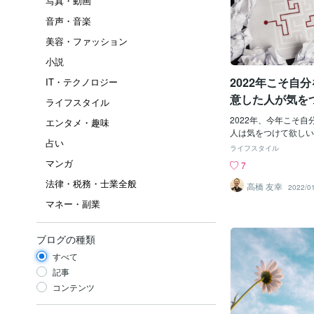
写真・動画
音声・音楽
美容・ファッション
小説
2022年こそ自
IT・テクノロジー
意した人が気を
ライフスタイル
と
2022年、今年こそ
エンタメ・趣味
人は気をつけて欲しい
占い
観的に見て課題を設定
ライフスタイル
分一人だと視野狭く、
マンガ
7
もりでも目先のことに
法律・税務・士業全般
迷走…自分を俯瞰する
高橋 友幸
2022/0
切。自己分析やコーチ
マネー・副業
客観視する機会を作っ
迷走を突破、ブレイク
アントさん去年、劇的
ブログの種類
ライアントさんがいま
すべて
それはもう、人生の節
ではありません。何を
記事
スダイナミクスの社会
コンテンツ
値観、経済力などのレ
ペクトル」という指標