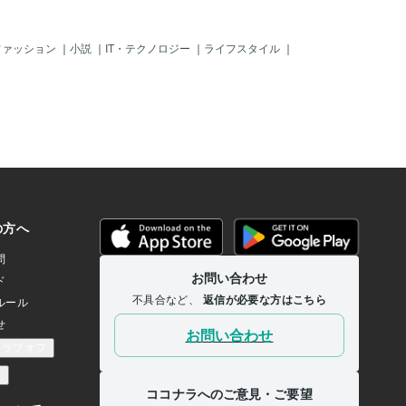
の付き合い方」や「自分ら
見つけ方」を、講座や個別
もお伝えしています。 更年
ファッション
｜
小説
｜
IT・テクノロジー
｜
ライフスタイル
｜
、もっと自由に、もっと自
ていくために。 あなたの美
緒に見つけていけたら嬉し