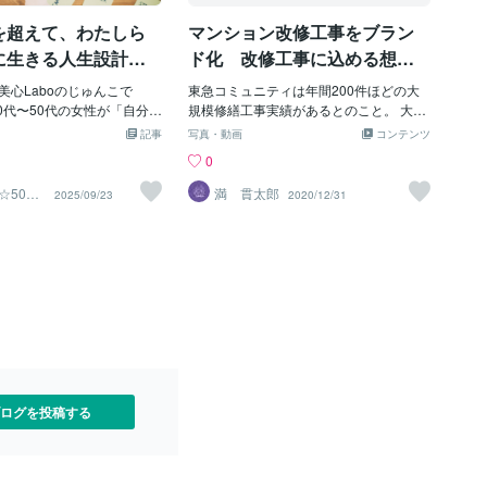
分にとって格上】のステー
を重ねるにつれ、ライフステージや身
ですから、それなりに負荷
を超えて、わたしら
マンション改修工事をブラン
体・心のリソースの配分が変化していき
。体力的にしんどかった
ます。 たとえば、20代で持てた集中力・
に生きる人生設計
ド化 改修工事に込める想い
、知恵熱が出るようなこと
体力・回復力は、30代以降になると緩や
aboが提案する50代
は「新しい風景、準備中。」
う時に、ステージから振り
美心Laboのじゅんこで
かに減っていく傾向があります。 一方
東急コミュニティは年間200件ほどの大
合もあるでしょう。…しか
ルフケア術
40代〜50代の女性が「自分ら
で、経験や言語化力、判断力といった
規模修繕工事実績があるとのこと。 大規
されて最後まで全う出来な
地よさ」を取り戻すための
「結晶性知能」はむしろ高まっていくこ
模修繕工事は、設計から引き渡しまで、
記事
写真・動画
コンテンツ
が残る…という結果になっ
感情整理を、日々発信して
とが分かっています。 つまり、「頑張れ
約３年程度の期間を経て進めていくマン
0
あなたは実力以上の力を出
期というライフステージ
ない」と感じるのは能力が落ちたからで
ションにとっても一大イベントであるこ
た訳です。自分を責めるこ
でなく、気持ちも揺れま
はなく、“力の使い方が変わった”から。
とに加え、工事中は建物全体がシートに
☆50代
満 貫太郎
2025/09/23
2020/12/31
ん。もしも、どうしても過
える案
たいに動けない」「なんだか
無理が効かなくなったのではなく、“効率
覆われ、騒音、粉塵、日陰、悪臭など住
みがえって来るようでした
「人と関わるのがしんど
の良い頑張り方にアップデートする時
んでいる人にとっても大変な思いをする
う、ごめんなさい、許しま
日々の中で、私が少しずつ見
期”に入っているのです。 変わるのは体力
期間になります… しかし、そういったマ
ますの4つの言葉(どれか1つ
は、自分を責めないという
だけじゃない──ライフステージと“役割
イナスなイメージを払拭する意味でも、
ん)を心の中で繰り返しまし
。実は、こうした揺らぎの
の再分配” もうひとつの背景には、ライフ
マンションは街の景色の重要な一部であ
になる筈です。あなたの素
づいたことがあります。 そ
ステージの変化があります。 30代前後
るということ、そしてその景色をこれか
は、後にあなただけでな
の仲直り」の重要性です。
は、家庭・健康・人間関係・キャリアな
ら新しくする準備を行っているという想
の役に立つでしょう。
豆腐を3パック買っても、誰
ど複数の領域で“求められる役割”が一気
いを込めていきたいとしています。 #東
ない自由✅予定を詰めすぎ
に増える時期。 このため、処理できるタ
急コミュニティ #大規模修繕工事 #工事
じゃなく余白と呼ぶ✅誰か
スクの「総量」は変わらなくても、エネ
ブランド
自分の気分を優先する日が
ルギーの配分先が変化していきます。そ
ログを投稿する
そんなわたしルールを持つ
れなのに、昔と同じ量・同じスピード
はぐっとラクになりま
それは、未来の自分への贈り
です。美心Laboでは、こう