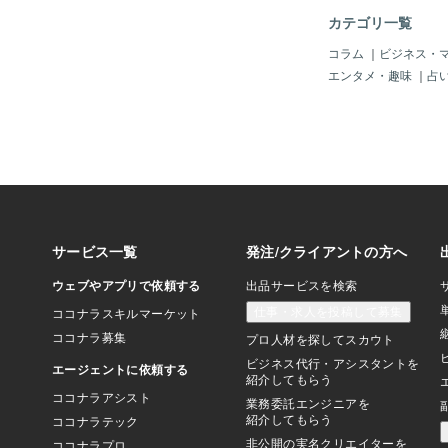
ニケーションの問題に
カテゴリ一覧
ります。また子供たち
長に耐えられる時期で
コラム
｜
ビジネス・
期のライフステージに
エンタメ・趣味
｜
占
期には、健康や社会的
になります。また、自
り返り、人生を総括す
す。自分自身が納得す
自分自身の心の声に耳
切です。輪廻の法則に
いが未来を創ります。
ます。