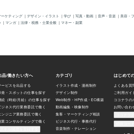
取り組むこともあ
になりやすいです。一時的に倉庫部屋に
した「感情と
にとっても心の成
するなら良いのですが、一度倉庫部屋に
しい快適さの
す。 最後に、老年
なると、そこから通常の部屋に戻すのは
セッションで
マーケティング
｜
デザイン・イラスト
｜
学び
｜
写真・動画
｜
音声・音楽
｜
美容・
ついてです。老年
困難になります。これの解決方法は、
期のその先も
い
｜
マンガ
｜
法律・税務・士業全般
｜
マネー・副業
なつながりが大切
「家の中から、倉庫部屋にある物の量を
分らしく生き
分自身の人生を振
全て手放す」です。一部他の部屋に移動
心リズムを一
ることもできま
はできるかもしれませんが、一部屋が倉
いです。
る人生のために、
庫部屋になっているということは、他の
を傾けることが大
部屋もパンパンなはずなので、やはり思
基づき現世での行
い切った断捨離が必要です。ですがほと
 良天星が見守って
んどの家庭ではこれが出来ずに問題にな
ってしまいます。なぜこんな事が起こる
というと、変化に合わせた暮らしが出来
ていないからです。一人暮らしの場合で
も、生活スタイルが変わって物が増えて
も、「今の暮らしやすさ」を今確立しな
いと、1年後2年後も暮らしにくい部屋の
ままになります。私は昨日、久々に家具