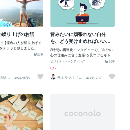
の繰り上げのお話
昔みたいに頑張れない自分
を、どう受け止めればいい？─
で【運命の人が繰り上げで
─「衰え」ではなく「再設計」
をチラッと致しました。こ
2時間の構造化インタビューで、“自分の
人生上で起きる【繰り上
のサイン
記事
心の仕組みに合う進路”を見つけるキャリ
す。皆さんは、時々【自分
ア再設計支援をしています。 「これまで
ビジネス・マーケティング
記事
】人や職場に出会った経験
の頑張り方に合わなくなった」人が、無
4
か。中には、そのような人
理なく働くためのヒントをお届けしま
、職場で働いていて、毎日
す。 ご相談ケース：昔みたいに頑張れな
術研究
井上 明彦｜「働
2023/08/30
2025/10/17
されている方もいらっしゃ
く私のトリセ
い自分を、どう受け止めたらいいです
ツ」制作代行
そうなのです、【今の自分
か？※実際の相談から共通点を抽出した仮
の場所や人では得られない
想例です。 「昔は残業しても平気だった
上のレベルの場所】に身を
のに、今は集中力が続きません。成果も
験できる。そして、これま
出せず、あの頃の自分にはもう戻れない
する機会が得られる。その
気がします。これは怠けなんでしょう
、度々起こるのです。生き
か？」「頑張れない」は衰えではな
識に「高い成長意欲」を持
く、“優先順位の再設計”のサイン まずお
そのような「繰り上げ」が
伝えしたいのは── 頑張れなくなった＝
と私は感じています。勿
衰えた、ではないということです。 年齢