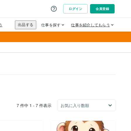
7 件中 1 - 7 件表示