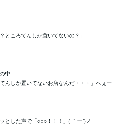
？ところてんしか置いてないの？」
心の中
てんしか置いてないお店なんだ・・・」へぇー
ッとした声で「○○○！！！」( ｀ー´)ノ