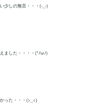
少しの無言・・・(-_-)
ました・・・・(*ﾉωﾉ)
った・・・(>_<)