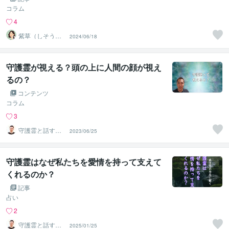
コラム
4
紫草（しそう）
2024/06/18
❀真実の霊感霊
視・透視鑑定
守護霊が視える？頭の上に人間の顔が視え
るの？
コンテンツ
コラム
3
守護霊と話す人
2023/06/25
｜まこと
守護霊はなぜ私たちを愛情を持って支えて
くれるのか？
記事
占い
2
守護霊と話す人
2025/01/25