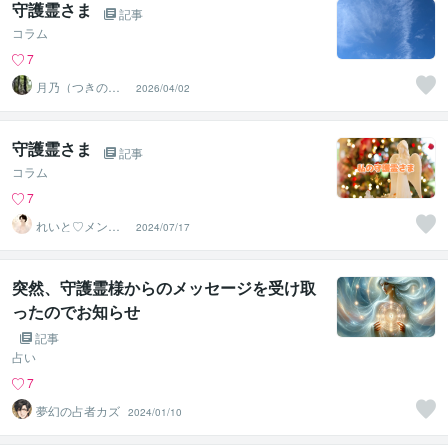
守護霊さま
記事
コラム
7
月乃（つきの）
2026/04/02
魂と波動を整え
る鑑定師
守護霊さま
記事
コラム
7
れいと♡メンタ
2024/07/17
ルサポーター
突然、守護霊様からのメッセージを受け取
ったのでお知らせ
記事
占い
7
夢幻の占者カズ
2024/01/10