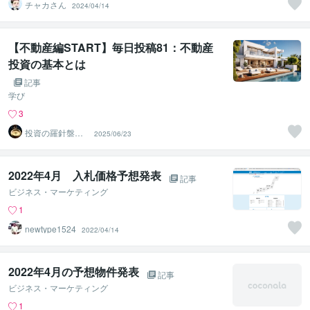
チャカさん
2024/04/14
【不動産編START】毎日投稿81：不動産
投資の基本とは
記事
学び
3
投資の羅針盤＠F
2025/06/23
IRE案内人
2022年4月 入札価格予想発表
記事
ビジネス・マーケティング
1
newtype1524
2022/04/14
2022年4月の予想物件発表
記事
ビジネス・マーケティング
1