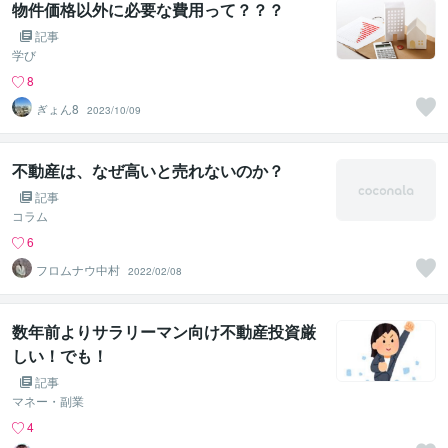
物件価格以外に必要な費用って？？？
記事
学び
8
ぎょん8
2023/10/09
不動産は、なぜ高いと売れないのか？
記事
コラム
6
フロムナウ中村
2022/02/08
数年前よりサラリーマン向け不動産投資厳
しい！でも！
記事
マネー・副業
4