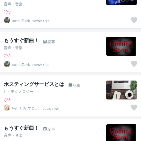
音声・音楽
3
IsamuDark
2025/11/23
もうすぐ新曲！
記事
音声・音楽
3
IsamuDark
2025/11/22
ホスティングサービスとは
記事
IT・テクノロジー
3
たむぷろ フロン
2025/11/21
トエンジニア
もうすぐ新曲！
記事
音声・音楽