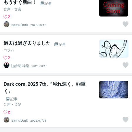
もうすぐ新曲！
記事
音声・音楽
2
IsamuDark
2025/10/17
過去は過ぎ去りました
記事
コラム
2
仙妙院 神龍
2025/08/13
Dark core. 2025 7th.『溺れ深く、罪重
く』
記事
音声・音楽
2
IsamuDark
2025/07/24