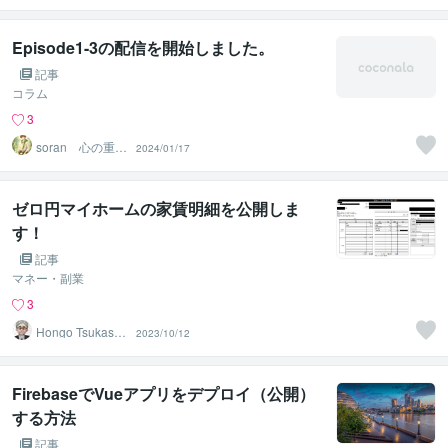
Episode1-3の配信を開始しました。
記事
コラム
3
soran 心の重荷
2024/01/17
を下ろせるヒー
リング
ゼロ円マイホームの家賃明細を公開しま
す！
記事
マネー・副業
3
Hongo Tsukasa
2023/10/12
（本郷 司）
FirebaseでVueアプリをデプロイ（公開）
する方法
記事