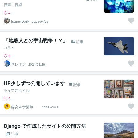
音声・音楽
4
IsamuDark
2024/04/23
「地底人との宇宙戦争！？」
記事
コラム
4
李レオン
2024/02/26
HP少しずつ公開しています
記事
ライフスタイル
4
探究＆学習塾｜
2022/02/13
なぜラボ
Django で作成したサイトの公開方法
記事