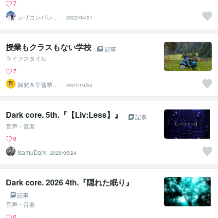
7
シリコンバレー
2022/04/01
スーパーウエア
授業もクラスもない学校
記事
ライフスタイル
7
探究＆学習塾｜
2021/10/05
なぜラボ
Dark core. 5th.『【Liv:Less】』
記事
音声・音楽
6
IsamuDark
2026/05/24
Dark core. 2026 4th.『隠れた眠り』
記事
音声・音楽
6