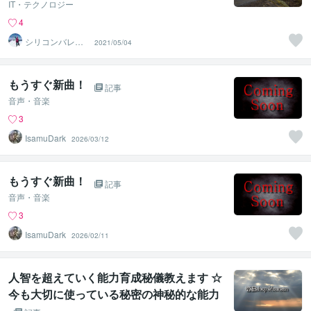
IT・テクノロジー
4
シリコンバレー
2021/05/04
スーパーウエア
もうすぐ新曲！
記事
音声・音楽
3
IsamuDark
2026/03/12
もうすぐ新曲！
記事
音声・音楽
3
IsamuDark
2026/02/11
人智を超えていく能力育成秘儀教えます ☆
今も大切に使っている秘密の神秘的な能力
作成マントラ☆