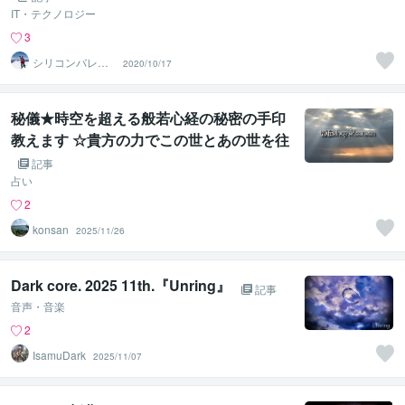
IT・テクノロジー
3
シリコンバレー
2020/10/17
スーパーウエア
秘儀★時空を超える般若心経の秘密の手印
教えます ☆貴方の力でこの世とあの世を往
来する般若心経の深淵な世界へ☆
記事
占い
2
konsan
2025/11/26
Dark core. 2025 11th.『Unring』
記事
音声・音楽
2
IsamuDark
2025/11/07