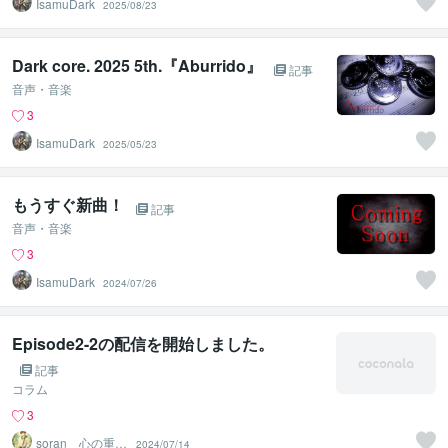
IsamuDark
2025/08/23
Dark core. 2025 5th.『Aburrido』
記事
音声・音楽
3
IsamuDark
2025/05/23
もうすぐ新曲！
記事
音声・音楽
3
IsamuDark
2024/07/26
Episode2-2の配信を開始しました。
記事
コラム
3
soran 心の重荷
2024/07/14