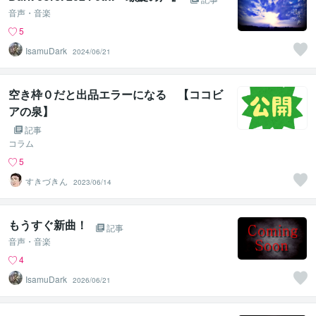
音声・音楽
5
IsamuDark
2024/06/21
空き枠０だと出品エラーになる 【ココビ
アの泉】
記事
コラム
5
すきづきん
2023/06/14
もうすぐ新曲！
記事
音声・音楽
4
IsamuDark
2026/06/21