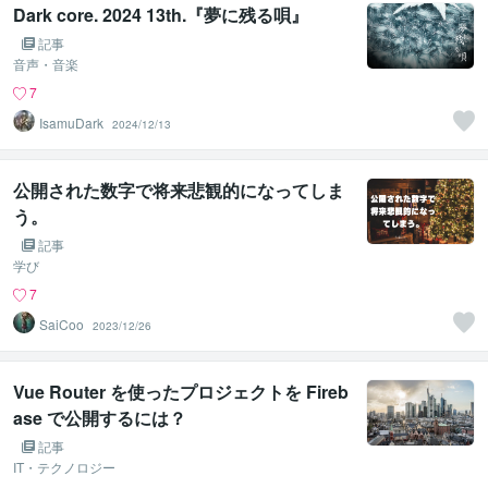
Dark core. 2024 13th.『夢に残る唄』
記事
音声・音楽
7
IsamuDark
2024/12/13
公開された数字で将来悲観的になってしま
う。
記事
学び
7
SaiCoo
2023/12/26
Vue Router を使ったプロジェクトを Fireb
ase で公開するには？
記事
IT・テクノロジー