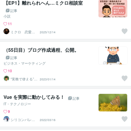
【EP1】離れられへん…ミクロ相談室
記事
小説
11
ミクロ 恋愛経
2025/12/14
験豊富な関西兄
さん
（55日目）ブログ作成過程、公開。
記事
ビジネス・マーケティング
10
“実務で使える”改
2023/01/14
善パートナー／
かめきち
Vue を実際に動かしてみる！
記事
IT・テクノロジー
9
シリコンバレー
2022/03/16
スーパーウエア