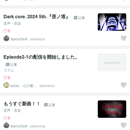
を下ろせるヒー
リング
Dark core. 2024 5th.『歪ノ塔』
記事
音声・音楽
3
IsamuDark
2024/05/31
Episode2-1の配信を開始しました。
記事
コラム
3
soran 心の重荷
2024/05/21
を下ろせるヒー
リング
もうすぐ新曲！！
記事
音声・音楽
3
IsamuDark
2024/04/22