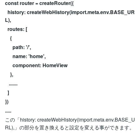
const router = createRouter({
history: createWebHistory(import.meta.env.BASE_UR
L),
routes: [
{
path: '/',
name: 'home',
component: HomeView
},
.......
]
})
.....
この「history: createWebHistory(import.meta.env.BASE_U
RL),」の部分を置き換えると設定を変える事ができます。