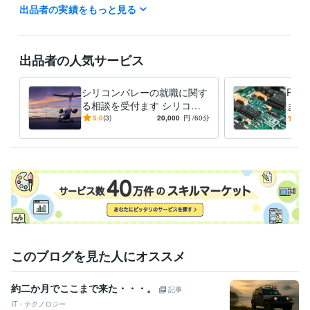
出品者の実績をもっと見る
システム設計
Webプログラミング
プリント基板設計
開発支援ツール開発
ASIC設計
オンラインビジネス支
ファームウエア
基板レイアウト
組み込みシステム
学習指導・資格・キャリア相談
海外留学、海外就職、語学学習
シリコンバレー
システム開発
ハードウエア開発
ソフトウエア開発
出品者の人気サービス
プログラムマネージメ
語学学習
海外就職
海外留学
海外面接
海外履歴書
シリコンバレーの就職に関す
PC
る相談を受付ます シリコン
ます
バレーの就職事情に関する情
豊富
5.0
(3)
20,000
円
/60分
5.0
報を提供します
対応
このブログを見た人にオススメ
約二か月でここまで来た・・・。
記事
IT・テクノロジー