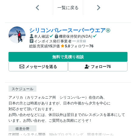
一覧に戻る
シリコンバレースーパーウエア
本人確認
機密保持契約(NDA)
インボイス発行事業者
未登録
総販売実績
15
評価
5.0
フォロワー
76
無料で見積り相談
メッセージを送る
フォロー
76
スケジュール
アメリカ（カリフォルニア州　シリコンバレー）在住の為、

日本の方とは時差がありますが、日本の午後から夕方を中心に

対応させて頂いております。

お問い合わせなどには、休日以外は翌日までのレスポンスを基本にして
います。お問い合わせ、ご質問もお気軽にどうぞ！
得意分野
IT相談・システム開発
Webプログラミング、開発支援ツール