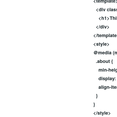
<template
<div clas
<h1>This 
</div>
</templat
<style>
＠media (m
.about {
min-heigh
display: 
align-ite
}
}
</style>