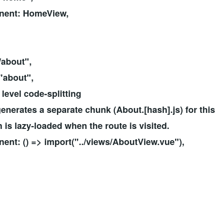
nt: HomeView,
about",
about",
evel code-splitting
nerates a separate chunk (About.[hash].js) for this
s lazy-loaded when the route is visited.
: () => import("../views/AboutView.vue"),