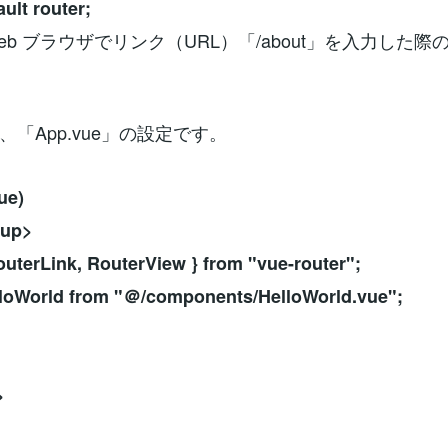
ult router;
eb ブラウザでリンク（URL）「/about」を入力した際
「App.vue」の設定です。
ue)
tup>
outerLink, RouterView } from "vue-router";
lloWorld from "＠/components/HelloWorld.vue";
>