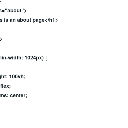
>
s="about">
is an about page</h1>
e>
in-width: 1024px) {
t: 100vh;
flex;
ms: center;