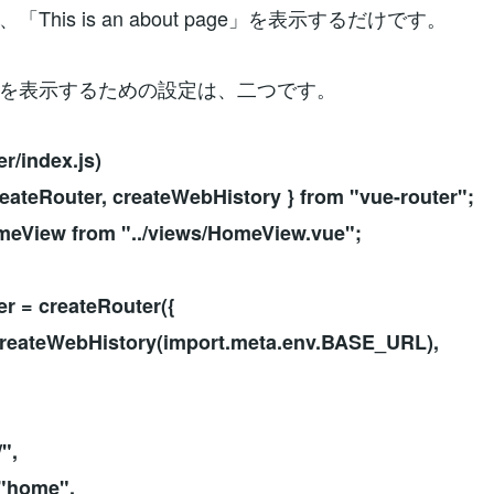
This is an about page」を表示するだけです。
を表示するための設定は、二つです。
ter/index.js)
reateRouter, createWebHistory } from "vue-router";
meView from "../views/HomeView.vue";
er = createRouter({
createWebHistory(import.meta.env.BASE_URL),
",
home",