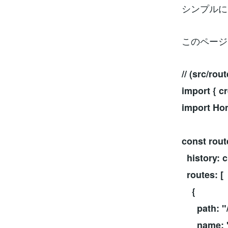
シンプルに、「
このページ
// (src/rou
import { c
import Ho
const rout
history: 
routes: [
{
path: "/
name: "