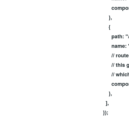
compone
},
{
path: "/
name: "
// route l
// this ge
// which i
component
},
],
});