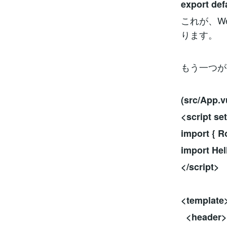
export defa
これが、W
ります。
もう一つが、
(src/App.v
<script se
import { R
import He
</script>
<template
<header>