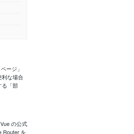
で「ページ」
便利な場合
する「部
ue の公式
uter を