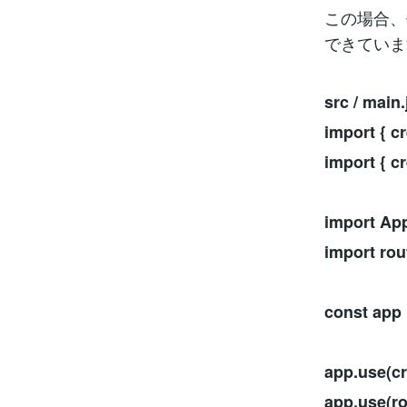
この場合、
できていま
src / main.
import { c
import { cr
import App
import rou
const app
app.use(cr
app.use(ro