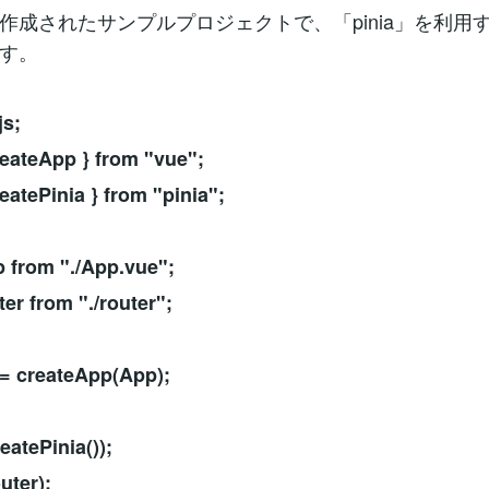
作成されたサンプルプロジェクトで、「pinia」を利用
す。
js;
reateApp } from "vue";
eatePinia } from "pinia";
 from "./App.vue";
ter from "./router";
 = createApp(App);
eatePinia());
uter);