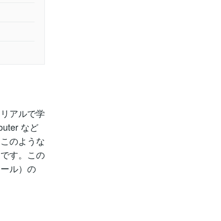
トリアルで学
ter など
。このような
利です。この
ュール）の