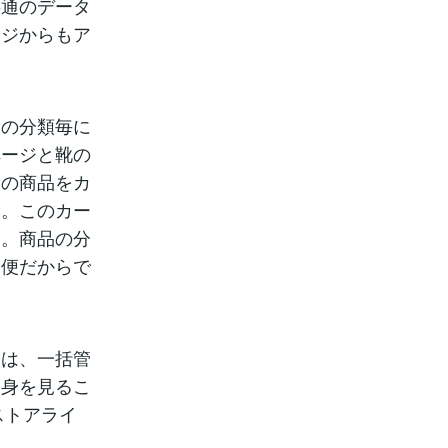
共通のデータ
ージからもア
品の分類毎に
ページと靴の
定の商品をカ
す。このカー
す。商品の分
不便だからで
品は、一括管
中身を見るこ
ストアライ